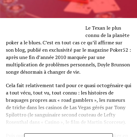
Le Texan le plus
connu de la planète
poker a le blues. C’est en tout cas ce qu’il affirme sur
son blog, publié en exclusivité par le magazine Poker52 :
après une fin d’année 2010 marquée par une
multiplication de problèmes personnels, Doyle Brunson
songe désormais à changer de vie.
Cela fait relativement tard pour ce quasi octogénaire qui
a tout vécu, tout vu, tout connu : les histoires de
braquages propres aux « road gamblers », les rumeurs
de triche dans les casinos de Las Vegas gérés par Tony
Spilottro (le sanguinaire second couteau de Lefty
Rosenthal dans « Casino », le film de Martin Scorcese).
Puis quelques années plus tard, l’explosion du poker en