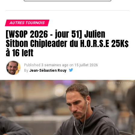
Le vainqueur,
Alexander Kostritsyn
(photo de Une), qui
est un habitué des cash games, remporte le tournoi et se
sera imposé face à l’Américain
Ali Eslami
en heads-up.
AUTRES TOURNOIS
Il devient donc champion du monde pour la première
[WSOP 2026 – jour 51] Julien
fois de sa carrière et repart avec un joli chèque de 872
Sitbon Chipleader du H.O.R.S.E 25K$
052 $ !
Crédit photo : Caroline Darcourt
à 16 left
On signalera également la belle place de
Shaun Deeb
(8e pour 88 909 $), mais aussi celle d’
Alex Foxen
(10e
Published
3 semaines ago
on
15 juillet 2026
pour 60 789 $).
By
Jean-Sébastien Rouy
Résultats :
Alexander Kostritsyn : 872 052 $
Ali Eslami : 578 718 $
Naoya Kihara : 394 433 $
Julien Sitbon : 276 297 $