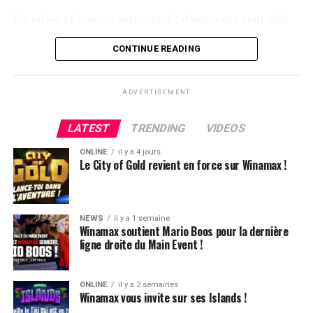
Parmi les 16 joueurs restants, 12 d’entre eux sont déjà
Julien Sitbon
détenteurs d’un ou plusieurs titres WSOP, c’est dire le
CONTINUE READING
niveau sur ce tournoi ! On retrouve par exemple Ari
Engel, Naoya Kihara, Alex Foxen, Maxx Coleman, Shaun
Sur le
5 000 $ 8-Handed NLH
, le vainqueur est
Deeb, Josh Arieh ou encore Qinghai Pan.
ADVERTISEMENT
désormais connu. Après deux jours de compétition, c’est
finalement Darren Rabinowitz qui triomphe sur ce
Actuellement, tous sont assurés de 50 340 $, tandis que
LATEST
TRENDING
VIDEOS
tournoi qui avait comptabilisé 884 participants. Grâce à
le vainqueur repartira avec 872 052 $.
cette victoire, le joueur américain rafle le deuxième
ONLINE
il y a 4 jours
Le City of Gold revient en force sur Winamax !
bracelet de sa carrière et encaisse au passage 695 256 $.
À la place de runner-up, on retrouve
Phil Hellmuth
!
Ce dernier n’est pas passé loin d’ajouter un 18e bracelet
NEWS
il y a 1 semaine
WSOP à sa collection, et remporte finalement le lot de
Winamax soutient Mario Boos pour la dernière
ligne droite du Main Event !
consolation, soit 464 286 $.
Hier, nous vous avions parlé de deux joueurs français
ONLINE
il y a 2 semaines
encore en lice sur ce tournoi. Malheureusement,
Jimmy
Winamax vous invite sur ses Islands !
Guerrero
termine à la 19e place pour 27 537 $ et n’aura