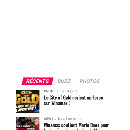
RÉCENTS
BUZZ
PHOTOS
ONLINE
il y a 4 jours
Le City of Gold revient en force
sur Winamax !
NEWS
il y a 1 semaine
Winamax soutient Mario Boos pour