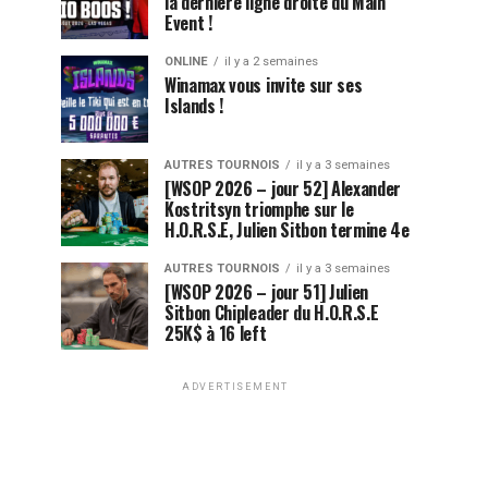
la dernière ligne droite du Main
Event !
ONLINE
il y a 2 semaines
Winamax vous invite sur ses
Islands !
AUTRES TOURNOIS
il y a 3 semaines
[WSOP 2026 – jour 52] Alexander
Kostritsyn triomphe sur le
H.O.R.S.E, Julien Sitbon termine 4e
AUTRES TOURNOIS
il y a 3 semaines
[WSOP 2026 – jour 51] Julien
Sitbon Chipleader du H.O.R.S.E
25K$ à 16 left
ADVERTISEMENT