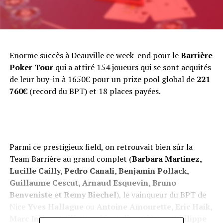
Enorme succès à Deauville ce week-end pour le
Barrière
Poker Tour
qui a attiré 154 joueurs qui se sont acquités
de leur buy-in à 1650€ pour un prize pool global de
221
760€
(record du BPT) et 18 places payées.
Parmi ce prestigieux field, on retrouvait bien sûr la
Team Barrière au grand complet (
Barbara Martinez,
Lucille Cailly, Pedro Canali, Benjamin Pollack,
Guillaume Cescut, Arnaud Esquevin, Bruno
Benveniste et Remy Biechel
), le vainqueur du BPT de
Nice
Yves Hallague
ou
Antoine Amourette, Eric Haik,
Marc Inizan, Willy Korchia, Julien Di Pace, Philippe