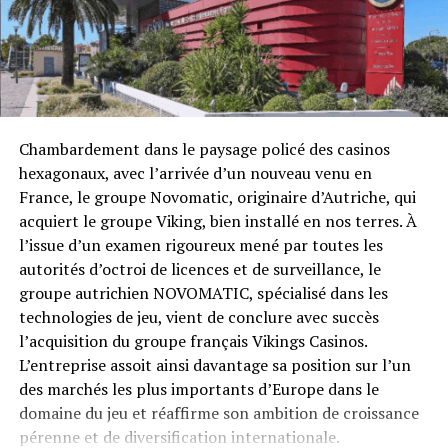
Chambardement dans le paysage policé des casinos
hexagonaux, avec l’arrivée d’un nouveau venu en
France, le groupe Novomatic, originaire d’Autriche, qui
acquiert le groupe Viking, bien installé en nos terres. À
Résulats
l’issue d’un examen rigoureux mené par toutes les
1- Angelo Besnainou 70 000€
autorités d’octroi de licences et de surveillance, le
groupe autrichien NOVOMATIC, spécialisé dans les
2- Adrien Allain 46 500€
technologies de jeu, vient de conclure avec succès
l’acquisition du groupe français Vikings Casinos.
3- Julien Yomtob 27 300€
L’entreprise assoit ainsi davantage sa position sur l’un
des marchés les plus importants d’Europe dans le
4- Philippe Chaboseau 18 300€
domaine du jeu et réaffirme son ambition de croissance
pérenne et de diversification internationale.
5- Pierre Antona 11 100€