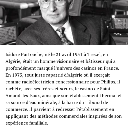
s’inscrit pour NOVOMATIC dans une stratégie de
16- Mercedes Osti 2 220€
croissance internationale continue et représente une
extension majeure de son portefeuille dans l’un des pays
17- Alan Benamar 2 130€
clés en matière de jeu en Europe.
18- Lylian Bourguignon 2 130€
Isidore Partouche, né le 21 avril 1931 à Trezel, en
RELATED TOPICS:
Algérie, était un homme visionnaire et bâtisseur qui a
UP NEXT
profondément marqué l’univers des casinos en France.
Joa Poker Tour – La Siesta (Antibes) du 19 au 27 août
En 1973, tout juste rapatrié d’Algérie où il exerçait
DON'T MISS
comme radioélectricien concessionnaire pour Philips, il
LIVE COVERAGE : vivez le BPT Deauville comme si vous y
rachète, avec ses frères et sœurs, le casino de Saint-
étiez avec Poker 52.
Amand-les-Eaux, ainsi que son établissement thermal et
sa source d’eau minérale, à la barre du tribunal de
commerce. Il parvient à redresser l’établissement en
appliquant des méthodes commerciales inspirées de son
expérience familiale.