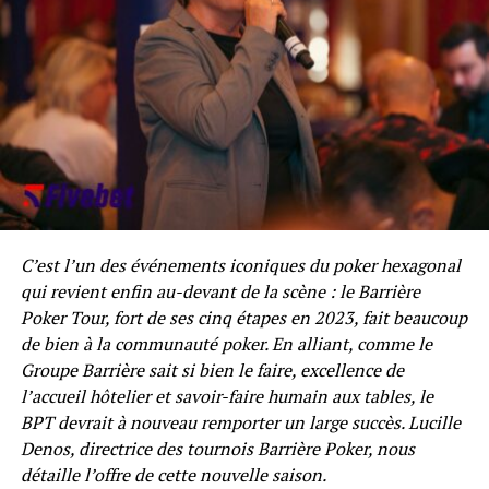
collaborateurs à travers ses différentes implantations.
Le Groupe Partouche, son Conseil de Surveillance, son
Directoire ainsi que l’ensemble de ses collaborateurs
saluent la mémoire d’un fondateur exceptionnel, dont
l’héritage continuera d’éclairer les générations futures
et l’ensemble de la profession.
C’est l’un des événements iconiques du poker hexagonal
qui revient enfin au-devant de la scène : le Barrière
Poker Tour, fort de ses cinq étapes en 2023, fait beaucoup
de bien à la communauté poker. En alliant, comme le
Groupe Barrière sait si bien le faire, excellence de
l’accueil hôtelier et savoir-faire humain aux tables, le
BPT devrait à nouveau remporter un large succès. Lucille
Denos, directrice des tournois Barrière Poker, nous
détaille l’offre de cette nouvelle saison.