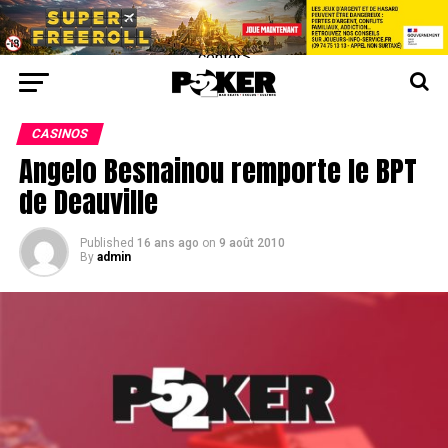
center>
CASINOS
Angelo Besnainou remporte le BPT
de Deauville
Published
16 ans ago
on
9 août 2010
By
admin