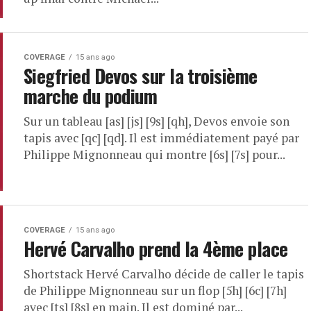
COVERAGE
15 ans ago
Siegfried Devos sur la troisième
marche du podium
Sur un tableau [as] [js] [9s] [qh], Devos envoie son
tapis avec [qc] [qd]. Il est immédiatement payé par
Philippe Mignonneau qui montre [6s] [7s] pour...
COVERAGE
15 ans ago
Hervé Carvalho prend la 4ème place
Shortstack Hervé Carvalho décide de caller le tapis
de Philippe Mignonneau sur un flop [5h] [6c] [7h]
avec [ts] [8s] en main. Il est dominé par...