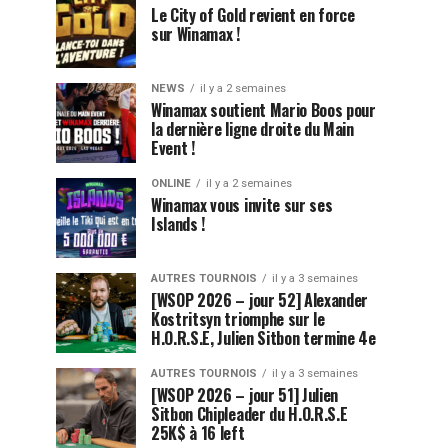
Le City of Gold revient en force
sur Winamax !
NEWS
il y a 2 semaines
Winamax soutient Mario Boos pour
la dernière ligne droite du Main
Event !
ONLINE
il y a 2 semaines
Winamax vous invite sur ses
Islands !
AUTRES TOURNOIS
il y a 3 semaines
[WSOP 2026 – jour 52] Alexander
Kostritsyn triomphe sur le
H.O.R.S.E, Julien Sitbon termine 4e
AUTRES TOURNOIS
il y a 3 semaines
[WSOP 2026 – jour 51] Julien
Sitbon Chipleader du H.O.R.S.E
25K$ à 16 left