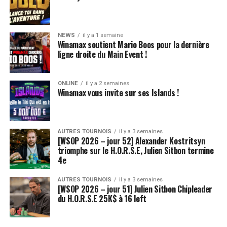
NEWS
il y a 1 semaine
Winamax soutient Mario Boos pour la dernière
ligne droite du Main Event !
ONLINE
il y a 2 semaines
Winamax vous invite sur ses Islands !
AUTRES TOURNOIS
il y a 3 semaines
[WSOP 2026 – jour 52] Alexander Kostritsyn
triomphe sur le H.O.R.S.E, Julien Sitbon termine
4e
AUTRES TOURNOIS
il y a 3 semaines
[WSOP 2026 – jour 51] Julien Sitbon Chipleader
du H.O.R.S.E 25K$ à 16 left