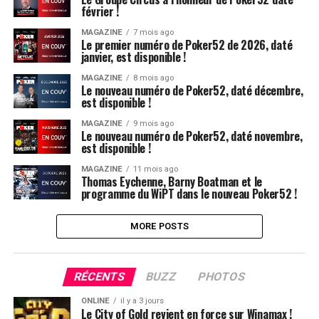
février !
MAGAZINE
7 mois ago
Le premier numéro de Poker52 de 2026, daté
janvier, est disponible !
MAGAZINE
8 mois ago
Le nouveau numéro de Poker52, daté décembre,
est disponible !
MAGAZINE
9 mois ago
Le nouveau numéro de Poker52, daté novembre,
est disponible !
MAGAZINE
11 mois ago
Thomas Eychenne, Barny Boatman et le
programme du WiPT dans le nouveau Poker52 !
MORE POSTS
RÉCENTS
BUZZ
PHOTOS
ONLINE
il y a 3 jours
Le City of Gold revient en force sur Winamax !