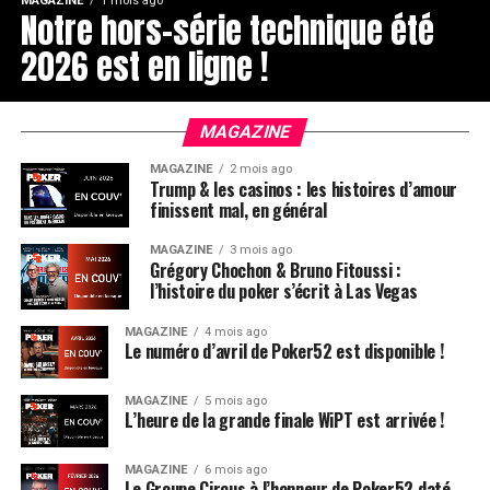
MAGAZINE
1 mois ago
Notre hors-série technique été
2026 est en ligne !
MAGAZINE
MAGAZINE
2 mois ago
Trump & les casinos : les histoires d’amour
finissent mal, en général
MAGAZINE
3 mois ago
Grégory Chochon & Bruno Fitoussi :
l’histoire du poker s’écrit à Las Vegas
MAGAZINE
4 mois ago
Le numéro d’avril de Poker52 est disponible !
MAGAZINE
5 mois ago
L’heure de la grande finale WiPT est arrivée !
MAGAZINE
6 mois ago
Le Groupe Circus à l’honneur de Poker52 daté