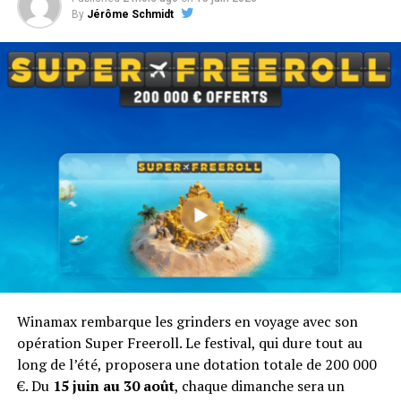
Tout comprendre sur les Winamax Islands
By
Jérôme Schmidt
Winamax rembarque les grinders en voyage avec son
opération Super Freeroll. Le festival, qui dure tout au
long de l’été, proposera une dotation totale de 200 000
€. Du
15 juin au 30 août
, chaque dimanche sera un