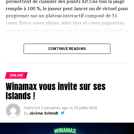
permettent de cumuler des points XP. Une fois la jauge
remplie à 100 %, le joueur peut lancer un dé virtuel pour
progresser sur un plateau interactif composé de 35
cases. Entre cases pièges, mini-jeux et cases gagnantes,
chaque avancée réserve son lot de surprises : pièces d’or,
Freebets, gains en cash, bonus exclusifs ou encore
tickets de tournois.
CONTINUE READING
Des freerolls quotidiens et deux finales garantissant
100 000 € chacune
ONLINE
L’aventure ne s’arrête pas à un simple jeu de plateau :
Winamax vous invite sur ses
elle se poursuit sur les tables de poker. Parmi les cases
les plus convoitées du plateau, celle attribuant un ticket
Islands !
aux tournois freerolls quotidiens City of Gold 10K. Ces
rendez-vous du soir, organisés chaque jour à 20 heures,
Published
2 semaines ago
on
23 juillet 2026
garantissent une dotation de 10 000 € par édition.Enfin,
By
Jérôme Schmidt
les joueurs ayant accompli au moins un tour complet du
plateau décrocheront leur qualification directe pour un