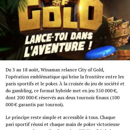
Du 3 au 18 août, Winamax relance City of Gold,
l’opération emblématique qui brise la frontière entre les
paris sportifs et le poker. À la croisée du jeu de société et
du gambling, ce format hybride met en jeu 350 000 €,
dont 200 000 € réservés aux deux tournois finaux (100
000 € garantis par tournoi).
Le principe reste simple et accessible à tous. Chaque
pari sportif réussi et chaque main de poker victorieuse