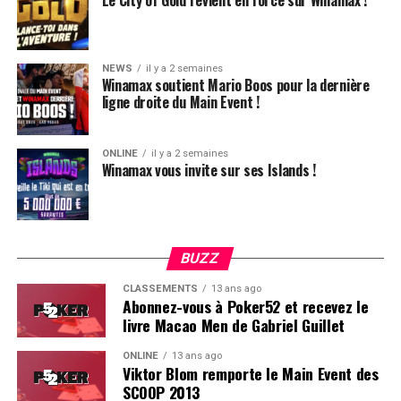
Le City of Gold revient en force sur Winamax !
Plus d’infos sur la page dédiée de Winamax !
NEWS
il y a 2 semaines
Winamax soutient Mario Boos pour la dernière
ligne droite du Main Event !
ONLINE
il y a 2 semaines
Winamax vous invite sur ses Islands !
BUZZ
CLASSEMENTS
13 ans ago
Abonnez-vous à Poker52 et recevez le
livre Macao Men de Gabriel Guillet
ONLINE
13 ans ago
Viktor Blom remporte le Main Event des
SCOOP 2013