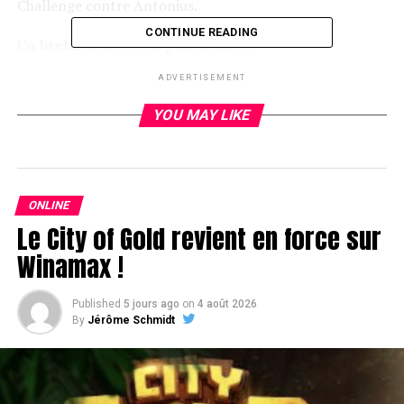
Challenge contre Antonius.
CONTINUE READING
Un brelan à 158 000$ pour Durrrr :
ADVERTISEMENT
200/400$ PL Omaha
YOU MAY LIKE
Antonius (SB) 1200 -> Durrrr (BB) 3600 -> Antonius
7200 -> Durrrr 21600 -> call
Flop 3-Q-9 : Durrrr 43200 -> Antonius 86400 -> call
ONLINE
Le City of Gold revient en force sur
Durrrrr montre K-10-Q-Q et Antonius retourne 6-Q-8-
Winamax !
9
Turn et River : 3-Q-9-2-5 – Durrrr remporte 157 588$
Published
5 jours ago
on
4 août 2026
By
Jérôme Schmidt
avec son brelan
2 paires à 153 000$ pour Durrrr :