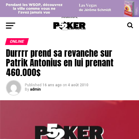
center>
ONLINE
Durrrr prend sa revanche sur
Patrik Antonius en lui prenant
460.000$
Published
16 ans ago
on
4 août 2010
By
admin