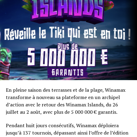
17 et mardi 18 août à 20h30, avec 100 000 € garantis sur
chacune d’entre elles, soit un total de 200 000 € offerts
lors de ces deux soirées d’exception.
En pleine saison des terrasses et de la plage, Winamax
transforme à nouveau sa plateforme en un archipel
d’action avec le retour des Winamax Islands, du 26
juillet au 2 août, avec plus de 5 000 000 € garantis.
Pendant huit jours consécutifs, Winamax déploiera
jusqu’à 137 tournois, dépassant ainsi l’offre de l’édition