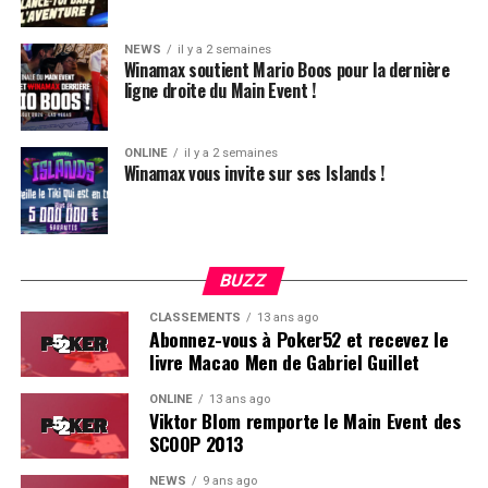
NEWS
il y a 2 semaines
Winamax soutient Mario Boos pour la dernière
ligne droite du Main Event !
ONLINE
il y a 2 semaines
Winamax vous invite sur ses Islands !
BUZZ
CLASSEMENTS
13 ans ago
Abonnez-vous à Poker52 et recevez le
livre Macao Men de Gabriel Guillet
ONLINE
13 ans ago
Viktor Blom remporte le Main Event des
SCOOP 2013
NEWS
9 ans ago