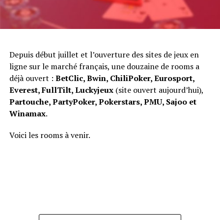
Depuis début juillet et l’ouverture des sites de jeux en
ligne sur le marché français, une douzaine de rooms a
déjà ouvert :
BetClic, Bwin, ChiliPoker, Eurosport,
Everest, FullTilt, Luckyjeux
(site ouvert aujourd’hui),
Partouche, PartyPoker, Pokerstars, PMU, Sajoo et
Winamax
.
Voici les rooms à venir.