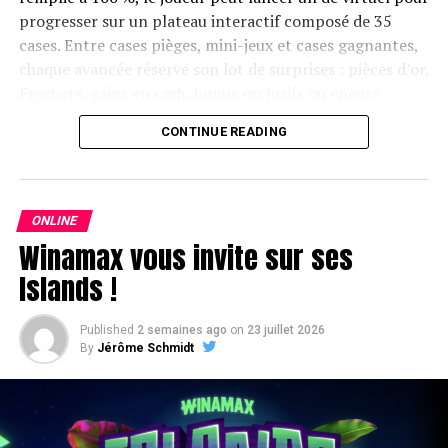
progresser sur un plateau interactif composé de 35
cases. Entre cases pièges, mini-jeux et cases gagnantes,
RELATED TOPICS:
chaque avancée réserve son lot de surprises : pièces d’or,
Freebets, gains en cash, bonus exclusifs ou encore
UP NEXT
Phil Ivey gagne 420 000$ aux High Stakes Online
tickets de tournois.
CONTINUE READING
DON'T MISS
Des freerolls quotidiens et deux finales garantissant
Découvrez le gagnant du concours Poker Face d'Everest
100 000 € chacune
ONLINE
L’aventure ne s’arrête pas à un simple jeu de plateau :
Winamax vous invite sur ses
elle se poursuit sur les tables de poker. Parmi les cases
les plus convoitées du plateau, celle attribuant un ticket
Islands !
aux tournois freerolls quotidiens City of Gold 10K. Ces
rendez-vous du soir, organisés chaque jour à 20 heures,
Published
2 semaines ago
on
23 juillet 2026
garantissent une dotation de 10 000 € par édition.Enfin,
By
Jérôme Schmidt
les joueurs ayant accompli au moins un tour complet du
plateau décrocheront leur qualification directe pour un
des deux grands tournois finaux City of Gold – Final
100K. Deux éditions freeroll, qui se tiendront les lundi