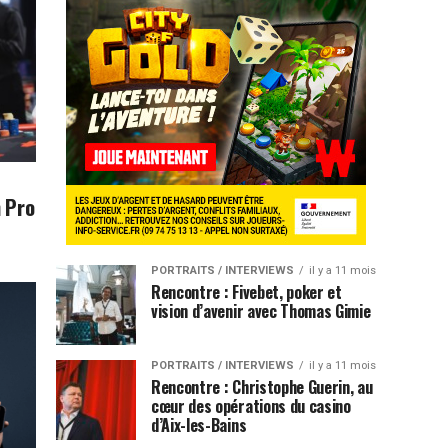
m Pro
PORTRAITS / INTERVIEWS
il y a 11 mois
Rencontre : Fivebet, poker et
vision d’avenir avec Thomas Gimie
PORTRAITS / INTERVIEWS
il y a 11 mois
Rencontre : Christophe Guerin, au
cœur des opérations du casino
d’Aix-les-Bains