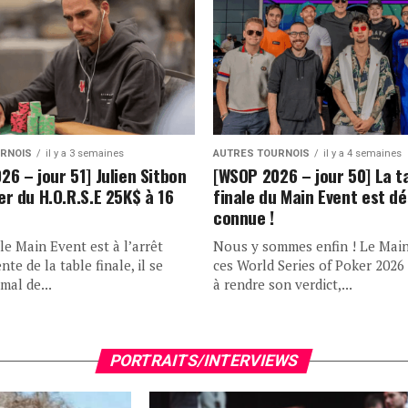
RNOIS
il y a 3 semaines
AUTRES TOURNOIS
il y a 4 semaines
6 – jour 51] Julien Sitbon
[WSOP 2026 – jour 50] La t
er du H.O.R.S.E 25K$ à 16
finale du Main Event est d
connue !
le Main Event est à l’arrêt
Nous y sommes enfin ! Le Main
nte de la table finale, il se
ces World Series of Poker 2026
mal de...
à rendre son verdict,...
PORTRAITS/INTERVIEWS