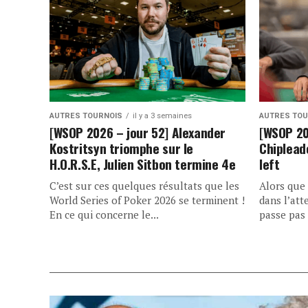
AUTRES TOURNOIS
il y a 3 semaines
AUTRES TOU
[WSOP 2026 – jour 52] Alexander
[WSOP 202
Kostritsyn triomphe sur le
Chiplead
H.O.R.S.E, Julien Sitbon termine 4e
left
C’est sur ces quelques résultats que les
Alors que 
World Series of Poker 2026 se terminent !
dans l’atte
En ce qui concerne le...
passe pas 