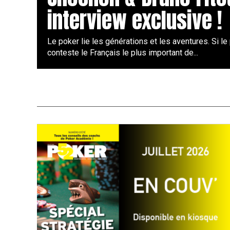
interview exclusive !
Le poker lie les générations et les aventures. Si l
conteste le Français le plus important de...