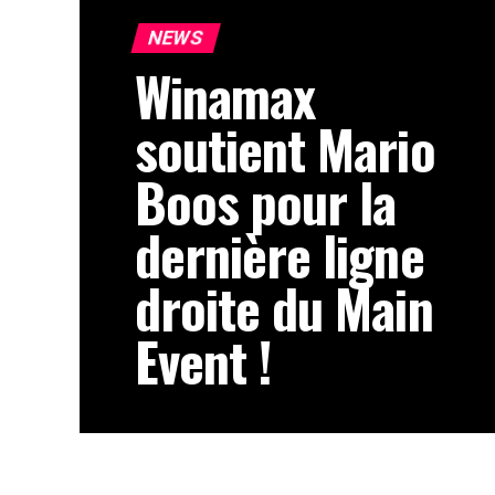
NEWS
Winamax
soutient Mario
Boos pour la
dernière ligne
droite du Main
Event !