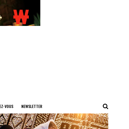
EZ-VOUS
NEWSLETTER