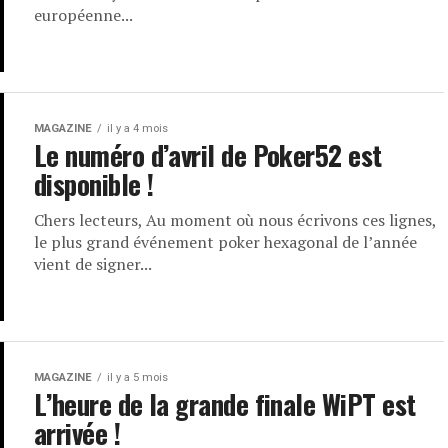
européenne...
MAGAZINE
il y a 4 mois
Le numéro d’avril de Poker52 est
disponible !
Chers lecteurs, Au moment où nous écrivons ces lignes,
le plus grand événement poker hexagonal de l’année
vient de signer...
MAGAZINE
il y a 5 mois
L’heure de la grande finale WiPT est
arrivée !