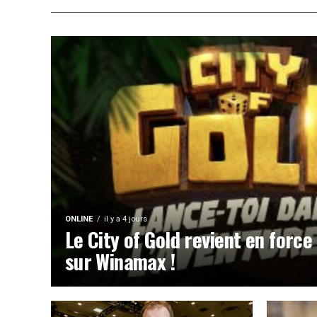
ONLINE
il y a 4 jours
Le City of Gold revient en force
sur Winamax !