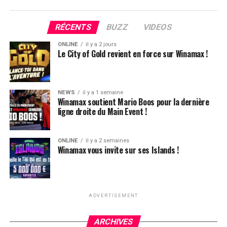
RÉCENTS
BUZZ
VIDEOS
ONLINE
il y a 2 jours
Le City of Gold revient en force sur Winamax !
NEWS
il y a 1 semaine
Winamax soutient Mario Boos pour la dernière
ligne droite du Main Event !
ONLINE
il y a 2 semaines
Winamax vous invite sur ses Islands !
ADVERTISEMENT
ARCHIVES