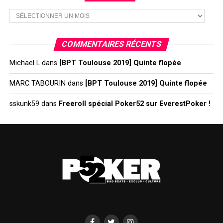
Archives
COMMENTAIRES RÉCENTS
Michael L
dans
[BPT Toulouse 2019] Quinte flopée
MARC TABOURIN
dans
[BPT Toulouse 2019] Quinte flopée
sskunk59
dans
Freeroll spécial Poker52 sur EverestPoker !