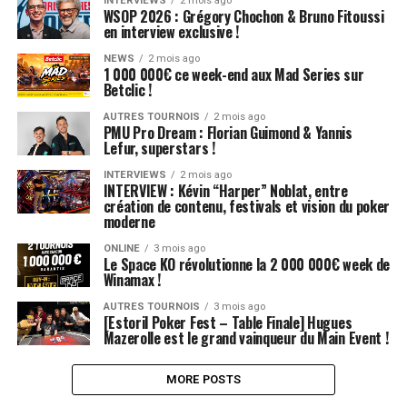
INTERVIEWS
2 mois ago
WSOP 2026 : Grégory Chochon & Bruno Fitoussi
en interview exclusive !
NEWS
2 mois ago
1 000 000€ ce week-end aux Mad Series sur
Betclic !
AUTRES TOURNOIS
2 mois ago
PMU Pro Dream : Florian Guimond & Yannis
Lefur, superstars !
INTERVIEWS
2 mois ago
INTERVIEW : Kévin “Harper” Noblat, entre
création de contenu, festivals et vision du poker
moderne
ONLINE
3 mois ago
Le Space KO révolutionne la 2 000 000€ week de
Winamax !
AUTRES TOURNOIS
3 mois ago
[Estoril Poker Fest – Table Finale] Hugues
Mazerolle est le grand vainqueur du Main Event !
MORE POSTS