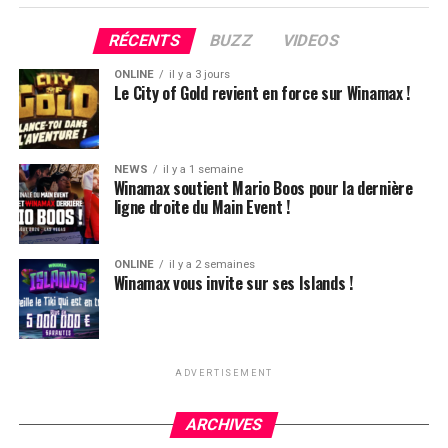
RÉCENTS
BUZZ
VIDEOS
ONLINE
il y a 3 jours
Le City of Gold revient en force sur Winamax !
NEWS
il y a 1 semaine
Winamax soutient Mario Boos pour la dernière
ligne droite du Main Event !
ONLINE
il y a 2 semaines
Winamax vous invite sur ses Islands !
ADVERTISEMENT
ARCHIVES