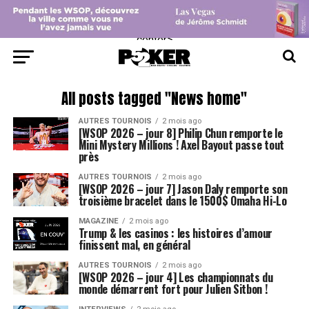
center>
All posts tagged "News home"
AUTRES TOURNOIS
2 mois ago
[WSOP 2026 – jour 8] Philip Chun remporte le
Mini Mystery Millions ! Axel Bayout passe tout
près
AUTRES TOURNOIS
2 mois ago
[WSOP 2026 – jour 7] Jason Daly remporte son
troisième bracelet dans le 1500$ Omaha Hi-Lo
MAGAZINE
2 mois ago
Trump & les casinos : les histoires d’amour
finissent mal, en général
AUTRES TOURNOIS
2 mois ago
[WSOP 2026 – jour 4] Les championnats du
monde démarrent fort pour Julien Sitbon !