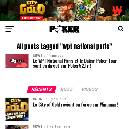
center>
All posts tagged "wpt national paris"
NEWS
14 ans ago
Le WPT National Paris et le Dakar Poker Tour
sont en direct sur Poker52.fr !
RÉCENTS
BUZZ
VIDEOS
ONLINE
il y a 3 jours
Le City of Gold revient en force sur Winamax !
NEWS
il y a 1 semaine