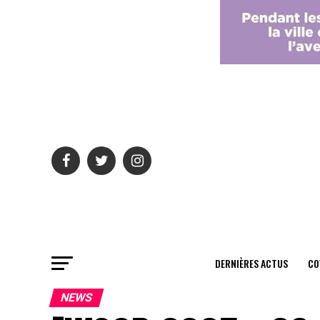
DERNIÈRES ACTUS
CO
NEWS