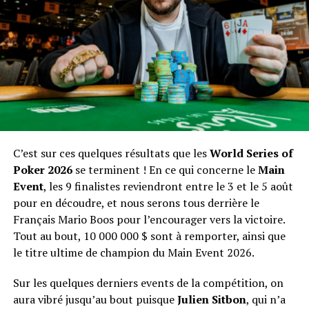
dans la journée, a été éliminé à la 21e place pour 41 942
$.
Parmi les survivants,
Max Neugebauer
(5 635 000),
Chris Brewer
(2 075 000), et
Joey Weissman
(565 000)
sont toujours in.
Pour l’instant, les joueurs sont tous assurés de 51 258 $,
et le vainqueur de cette épreuve repartira avec le
bracelet et un très joli chèque de 1 089 964 $ !
C’est sur ces quelques résultats que les
World Series of
Poker 2026
se terminent ! En ce qui concerne le
Main
Event
, les 9 finalistes reviendront entre le 3 et le 5 août
pour en découdre, et nous serons tous derrière le
Français Mario Boos pour l’encourager vers la victoire.
Tout au bout, 10 000 000 $ sont à remporter, ainsi que
le titre ultime de champion du Main Event 2026.
Sur les quelques derniers events de la compétition, on
aura vibré jusqu’au bout puisque
Julien Sitbon
, qui n’a