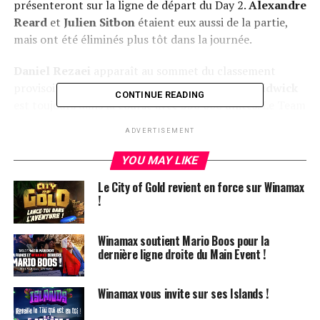
présenteront sur la ligne de départ du Day 2.
Alexandre
Reard
et
Julien Sitbon
étaient eux aussi de la partie,
mais ont été éliminés plus tôt dans la journée.
Daniel Rezaei
apparaît au sommet du classement
provisoire avec 1 176 000 jetons, et
Stephen Chidwick
CONTINUE READING
est toujours dans la course avec 550 000 unités. Le Team
Pro Winamax,
Adrian Mateos
, est lui aussi toujours bien
ADVERTISEMENT
vivant avec un stack de 279 000.
YOU MAY LIKE
Le City of Gold revient en force sur Winamax
!
Winamax soutient Mario Boos pour la
dernière ligne droite du Main Event !
Winamax vous invite sur ses Islands !