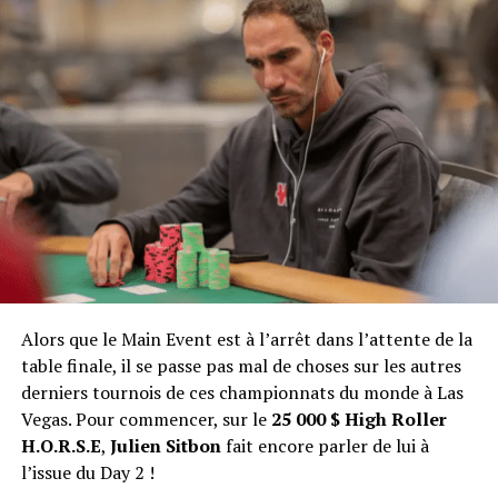
lors de la table finale, celui-ci n’aura pas réussi à
Alexander Kostritsyn : 872 052 $
imposer son rythme, mais il réalise tout de même une
Ali Eslami : 578 718 $
jolie prestation sur ce field qui comptabilisait 1 840
joueurs.
Naoya Kihara : 394 433 $
Julien Sitbon : 276 297 $
Yueqi Zhu : 199 071 $
Ari Engel : 147 648 $
Walter Chambers : 112 825 $
Shaun Deeb : 88 909 $
Alors que le Main Event est à l’arrêt dans l’attente de la
table finale, il se passe pas mal de choses sur les autres
derniers tournois de ces championnats du monde à Las
Vegas. Pour commencer, sur le
25 000 $ High Roller
H.O.R.S.E
,
Julien Sitbon
fait encore parler de lui à
l’issue du Day 2 !