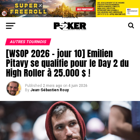
center>
AUTRES TOURNOIS
[WSOP 2026 – jour 10] Emilien
Pitavy se qualifie pour le Day 2 du
High Roller à 25.000 $ !
Published
2 mois ago
on
4 juin 2026
By
Jean-Sébastien Rouy