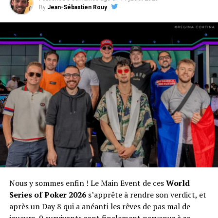
Ce dernier n’est pas passé loin d’ajouter un 18e bracelet
Enselme
(99 900),
Jeremy Saderne
(68 100),
Karim
By
Jean-Sébastien Rouy
WSOP à sa collection, et remporte finalement le lot de
Lehoussine
(59 300) et
Sonny Franco
(43 000) feront
consolation, soit 464 286 $.
eux aussi partie de l’aventure sur le Day 2 ! Tout en bas
du classement, et avec un très short stack, on retrouve
Hier, nous vous avions parlé de deux joueurs français
Julien Sitbon
, qui s’accroche à la vie avec ses 15 600
encore en lice sur ce tournoi. Malheureusement,
Jimmy
jetons. Malgré tout, on a confiance en Julien en ce qui
Guerrero
termine à la 19e place pour 27 537 $ et n’aura
concerne sa capacité à revenir d’entre les morts !
pas réussi à atteindre la table finale.
Virgile Turchi
,
quant à lui, rend les armes à la 46e place pour 16 364 $.
En revanche, c’en est fini pour
Thomas Pinaud
,
Sami
Bechahed
et
Hugo Pingray
. Ils devront retenter leur
Résultats :
chance sur un autre flight s’ils souhaitent se qualifier
pour le Day 2.
Alexander Kostritsyn
Darren Rabinowitz : 695 256 $
Phil Hellmuth : 464 286 $
Nicholas Palma : 326 136 $
Sur le
10 000 $ 6-Handed NLH Championship
, le
Nous y sommes enfin ! Le Main Event de ces
World
vainqueur est désormais connu ! Sur ce tournoi très
Joshua Stewart : 232 570 $
Series of Poker 2026
s’apprête à rendre son verdict, et
relevé, c’est
David Peters
qui s’impose et engrange un
Nick Pupillo : 168 402 $
après un Day 8 qui a anéanti les rêves de pas mal de
5e bracelet WSOP, ainsi que les 1 001 391 $ promis au