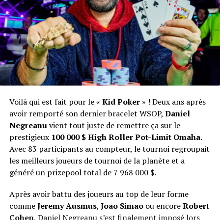
Voilà qui est fait pour le «
Kid Poker
» ! Deux ans après
avoir remporté son dernier bracelet WSOP,
Daniel
Negreanu
vient tout juste de remettre ça sur le
prestigieux
100 000 $ High Roller Pot-Limit Omaha
.
Avec 83 participants au compteur, le tournoi regroupait
les meilleurs joueurs de tournoi de la planète et a
généré un prizepool total de 7 968 000 $.
Après avoir battu des joueurs au top de leur forme
comme
Jeremy Ausmus
,
Joao Simao
ou encore
Robert
Cohen
, Daniel Negreanu s’est finalement imposé lors