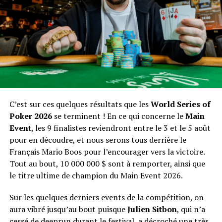
Artur Martirosian
C’est sur ces quelques résultats que les
World Series of
Poker 2026
se terminent ! En ce qui concerne le
Main
Un autre joueur a décroché un bracelet ces derniers
Event
, les 9 finalistes reviendront entre le 3 et le 5 août
jours, et il s’agit du Japonais
Daisuke Ogita
! Sur le
1
pour en découdre, et nous serons tous derrière le
000 $ Mini Main Event
, et après être passé à travers un
Français Mario Boos pour l’encourager vers la victoire.
field gigantesque de 12 560 joueurs, Ogita termine sa
Tout au bout, 10 000 000 $ sont à remporter, ainsi que
course à la première place, encaissant au passage 1 000
le titre ultime de champion du Main Event 2026.
000 $.
Sur les quelques derniers events de la compétition, on
Plusieurs Français ont réalisé de belles performances
aura vibré jusqu’au bout puisque
Julien Sitbon
, qui n’a
sur ce tournoi, dont
Matheo Manzone
(33e pour 33
cessé de deeprun durant le festival, a décroché une très