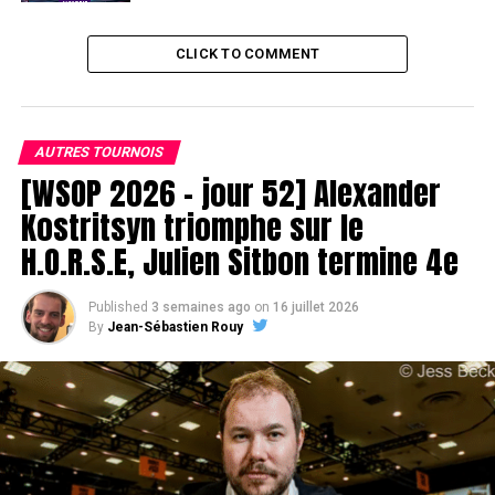
Artur Martirosian : 1 477 434 $
CLICK TO COMMENT
Chris Frank : 1 002 107 $
Philip Sternheimer : 705 448 $
Yosuke Miki : 516 160 $
AUTRES TOURNOIS
Sean Winter : 393 139 $
[WSOP 2026 – jour 52] Alexander
Kostritsyn triomphe sur le
Sergio Martinez Gonzalez : 312 233 $
H.O.R.S.E, Julien Sitbon termine 4e
Jeremy Ausmus : 259 047 $
Published
3 semaines ago
on
16 juillet 2026
By
Jean-Sébastien Rouy