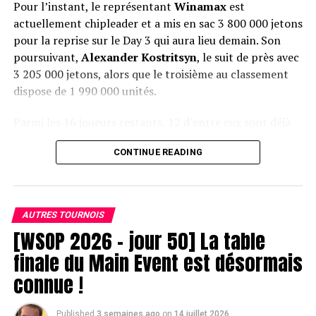
festival, puisque l’épreuve que tout le monde attend a
Pour l’instant, le représentant
Winamax
est
enfin démarré ! Il s’agit bien évidemment du tournoi
actuellement chipleader et a mis en sac 3 800 000 jetons
mythique de ces World Series of Poker : le
Main Event
pour la reprise sur le Day 3 qui aura lieu demain. Son
World Championship à 10 000 $
.
poursuivant,
Alexander Kostritsyn
, le suit de près avec
3 205 000 jetons, alors que le troisième au classement
Le Day 1A vient de se terminer, et au total, ce premier
dispose de 1 990 000 unités.
flight a comptabilisé 772 joueurs. En fin de journée, 543
d’entre eux sont parvenus à se qualifier pour le Day 2. Le
Parmi les 16 joueurs restants, 12 d’entre eux sont déjà
Julien Sitbon
chipleader est Japonais et se nomme
Ryuta Nakai
.
détenteurs d’un ou plusieurs titres WSOP, c’est dire le
Après un marathon de 12 h, le joueur emballe 323 000
CONTINUE READING
niveau sur ce tournoi ! On retrouve par exemple Ari
jetons pour la suite de la compétition. Pour rappel, le
Engel, Naoya Kihara, Alex Foxen, Maxx Coleman, Shaun
Sur le
5 000 $ 8-Handed NLH
, le vainqueur est
stack de départ sur le Main est de 60 000 jetons.
Deeb, Josh Arieh ou encore Qinghai Pan.
désormais connu. Après deux jours de compétition, c’est
AUTRES TOURNOIS
La bonne nouvelle, c’est que 18 joueurs français ont
finalement Darren Rabinowitz qui triomphe sur ce
Actuellement, tous sont assurés de 50 340 $, tandis que
[WSOP 2026 – jour 50] La table
passé ce Day 1A ! Parmi eux,
David Rothschild
, qui est
tournoi qui avait comptabilisé 884 participants. Grâce à
le vainqueur repartira avec 872 052 $.
le plus gros stack FR avec 208 200 jetons.
Thomas
cette victoire, le joueur américain rafle le deuxième
finale du Main Event est désormais
Cazayous
a également bien bossé puisqu’il bag 202 200
bracelet de sa carrière et encaisse au passage 695 256 $.
connue !
unités à l’issue du Day.
Jonathan Therme
(160 000),
À la place de runner-up, on retrouve
Phil Hellmuth
!
Eric Sfez
(155 000),
Raphael Bilger
(127 900),
Arnaud
Published
3 semaines ago
on
14 juillet 2026