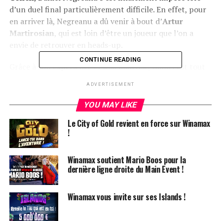
d’un duel final particulièrement difficile. En effet, pour
en arriver là, Negreanu a dû venir à bout d’
Artur
Martirosian
, qui est loin d’être un joueur que l’on a
envie de retrouver en heads-up.
CONTINUE READING
Grâce à son expérience et à sa maîtrise, Daniel est tout
de même parvenu à aller décrocher un huitième bracelet
ADVERTISEMENT
de champion du monde, ainsi que les 2 257 718 $ promis
au vainqueur. Avec cette victoire, le joueur canadien
YOU MAY LIKE
ajoute une très belle ligne à son palmarès et atteint
Le City of Gold revient en force sur Winamax
désormais les 60 M$ de gains !
!
Artur Martirosian, quant à lui, termine runner-up de
cette épreuve et encaisse 1 477 434 $. L’Allemand
Chris
Winamax soutient Mario Boos pour la
dernière ligne droite du Main Event !
Frank
complète le podium pour 1 002 107 $.
Résultats :
Winamax vous invite sur ses Islands !
Daniel Negreanu : 2 257 718 $