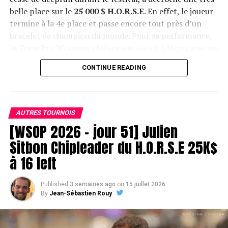
250 $),
Jose Mariema
(117e pour 8 000 $),
Romain
belle place sur le
25 000 $ H.O.R.S.E
. En effet, le joueur
Morvan
(142e pour 8 000 $), ou encore
David Fhima
termine à la 4e place et passe encore tout près d’un
(185e pour 6 900 $) et
Sébastien Grax
(208e pour 6 900
bracelet de champion du monde. Pour sa performance,
$).
le Team Pro Winamax clôture son séjour à Vegas avec un
gain de 276 297 $.
Résultats :
CONTINUE READING
Le vainqueur,
Alexander Kostritsyn
(photo de Une), qui
Daisuke Ogita : 1 000 000 $
est un habitué des cash games, remporte le tournoi et se
Jaehwa Son : 625 000 $
sera imposé face à l’Américain
Ali Eslami
en heads-up.
AUTRES TOURNOIS
Il devient donc champion du monde pour la première
Jeffrey Evans : 475 000 $
[WSOP 2026 – jour 51] Julien
fois de sa carrière et repart avec un joli chèque de 872
Amin Mostafavi : 360 000 $
Sitbon Chipleader du H.O.R.S.E 25K$
052 $ !
à 16 left
Richard Harris : 275 000 $
On signalera également la belle place de
Shaun Deeb
Jaime Haletky : 210 000 $
(8e pour 88 909 $), mais aussi celle d’
Alex Foxen
(10e
Published
3 semaines ago
on
15 juillet 2026
pour 60 789 $).
Ohad Enzel : 165 000 $
By
Jean-Sébastien Rouy
Akira Ide : 130 000 $
Résultats :