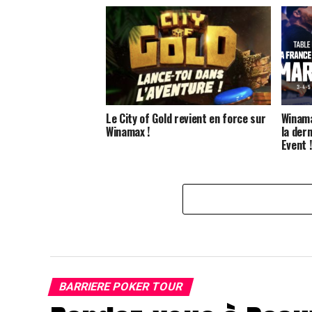
Le City of Gold revient en force sur
Winama
Winamax !
la der
Event !
BARRIERE POKER TOUR