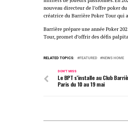
milliers de joueurs passionnés. En 
nouveau directeur de l’offre poker du 
créatrice du Barrière Poker Tour qui a
Barrière prépare une année Poker 20
Tour, promet d’offrir des défis palpit
RELATED TOPICS:
FEATURED
NEWS HOME
DON'T MISS
Le BPT s’installe au Club Barri
Paris du 10 au 19 mai