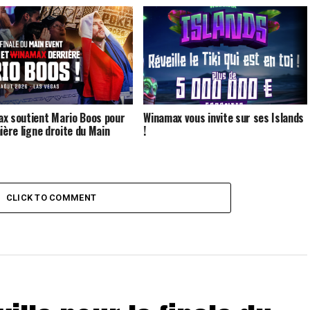
x soutient Mario Boos pour
Winamax vous invite sur ses Islands
nière ligne droite du Main
!
CLICK TO COMMENT