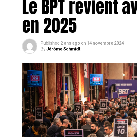
Le BPT revient 
en 2025
Published
2 ans ago
on
14 novembre 2024
By
Jérôme Schmidt