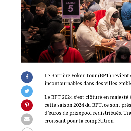
Le Barrière Poker Tour (BPT) revient
incontournables dans des villes embl
Le BPT 2024 s’est clôturé en majesté
cette saison 2024 du BPT, ce sont près
d’euros de prizepool redistribués. 
croissant pour la compétition.