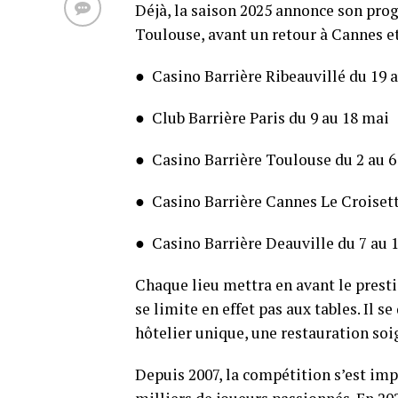
Déjà, la saison 2025 annonce son prog
Toulouse, avant un retour à Cannes e
● Casino Barrière Ribeauvillé du 19 
● Club Barrière Paris du 9 au 18 mai
● Casino Barrière Toulouse du 2 au 6 
● Casino Barrière Cannes Le Croiset
● Casino Barrière Deauville du 7 au
Chaque lieu mettra en avant le prestig
se limite en effet pas aux tables. Il 
hôtelier unique, une restauration soi
Depuis 2007, la compétition s’est i