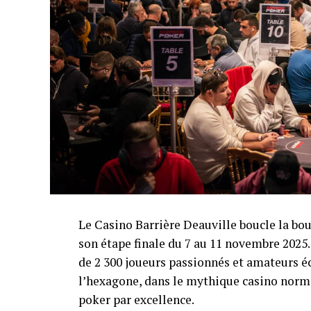
Le Casino Barrière Deauville boucle la bou
son étape finale du 7 au 11 novembre 2025.
de 2 300 joueurs passionnés et amateurs éc
l’hexagone, dans le mythique casino norma
poker par excellence.