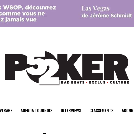
center>
VERAGE
AGENDA TOURNOIS
INTERVIEWS
CLASSEMENTS
ABONN