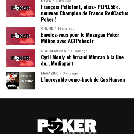
continuer à offrir aux joueurs, mais également au
NEWS
9 ans ago
François Pelletant, alias« PEPEL56»,
personnel, la meilleure expérience possible au sein des
nouveau Champion de France RedCactus
établissements Barrière. Nous organiserons deux étapes
Poker !
de leur propre tour : le FiveBet Festival à Deauville et à
ONLINE
16 ans ago
Paris. Ils seront associés avec nous pour le BPT 2023, et
Envolez-vous pour le Mazagan Poker
ils ont participé avec Brian et moi-même à l’élaboration
Million avec ACFPoker.fr
du programme. Nous travaillons également ensemble au
recrutement des croupiers ainsi qu’à l’aspect
CLASSEMENTS
10 ans ago
Cyril Mouly et Arnaud Mimran à la Une
« animation » sur les étapes. Le BPT et le FiveBet
de… Mediapart
Festival resteront cependant deux tours de poker bien
distincts et complémentaires.
MAGAZINE
3 ans ago
L’incroyable come-back de Gus Hansen
À l’heure où le personnel de table (croupiers, etc.)
est rare, comment fidélisez-vous les équipes
Barrière ?
Il faut toujours s’assurer que les conditions de base
soient correctes. Chez Barrière, les croupiers et floors
sont rémunérés en forfait journalier, ils sont nourris et