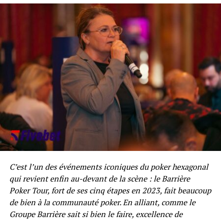
qui compte 44 casinos répartis en France, en Europe et
en Tunisie. Le Groupe Partouche exploite également 12
hôtels, 44 restaurants, deux golfs, et organise près de 4
000 événements chaque année. Il emploie plus de 3 500
collaborateurs à travers ses différentes implantations.
Le Groupe Partouche, son Conseil de Surveillance, son
Directoire ainsi que l’ensemble de ses collaborateurs
saluent la mémoire d’un fondateur exceptionnel, dont
l’héritage continuera d’éclairer les générations futures
et l’ensemble de la profession.
C’est l’un des événements iconiques du poker hexagonal
qui revient enfin au-devant de la scène : le Barrière
Poker Tour, fort de ses cinq étapes en 2023, fait beaucoup
de bien à la communauté poker. En alliant, comme le
Groupe Barrière sait si bien le faire, excellence de