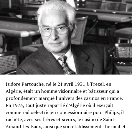
France avec 11 casinos. À l’heure actuelle, le groupe
Vikings gère environ 1000 terminaux de jeu installés
dans leurs établissements dont les casinos de Fréjus et
Sanary sur mer sur la Côte d’Azur. Cette acquisition
s’inscrit pour NOVOMATIC dans une stratégie de
croissance internationale continue et représente une
extension majeure de son portefeuille dans l’un des pays
clés en matière de jeu en Europe.
Isidore Partouche, né le 21 avril 1931 à Trezel, en
Algérie, était un homme visionnaire et bâtisseur qui a
profondément marqué l’univers des casinos en France.
En 1973, tout juste rapatrié d’Algérie où il exerçait
comme radioélectricien concessionnaire pour Philips, il
rachète, avec ses frères et sœurs, le casino de Saint-
Amand-les-Eaux, ainsi que son établissement thermal et