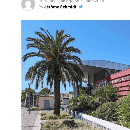
Published
1 an ago
on
2 juillet 2025
By
Jérôme Schmidt