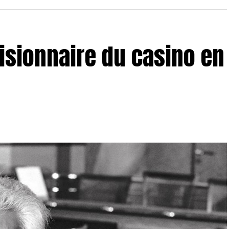
 Casinos emploie aujourd’hui plus de 300
paux exploitants de casinos en France avec 11
ings gère environ 1000 terminaux de jeu installés
visionnaire du casino en
 de Fréjus et Sanary sur mer sur la Côte d’Azur.
IC dans une stratégie de croissance internationale
re de son portefeuille dans l’un des pays clés en