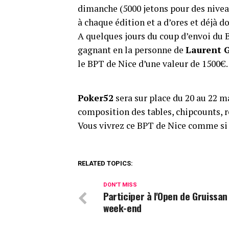
dimanche (5000 jetons pour des nivea
à chaque édition et a d’ores et déjà 
A quelques jours du coup d’envoi du 
gagnant en la personne de
Laurent G
le BPT de Nice d’une valeur de 1500€.
Poker52
sera sur place du 20 au 22 m
composition des tables, chipcounts, 
Vous vivrez ce BPT de Nice comme si v
RELATED TOPICS:
DON'T MISS
Participer à l'Open de Gruissan
week-end