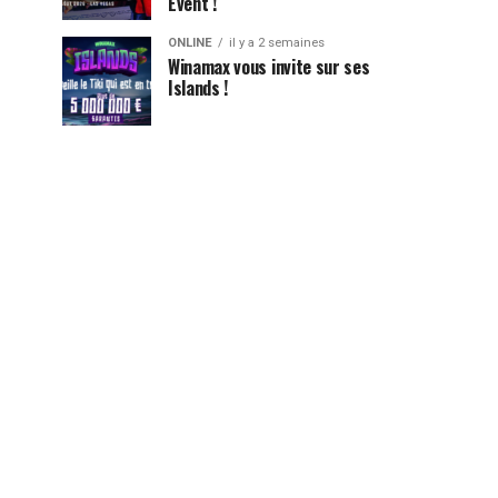
Event !
ONLINE
il y a 2 semaines
Winamax vous invite sur ses
Islands !