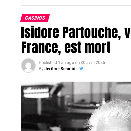
Créé en 1998 à Falaise, le groupe Vikings
collaborateurs et compte parmi les princi
CASINOS
casinos. À l’heure actuelle, le groupe Vik
Isidore Partouche, 
dans leurs établissements dont les casinos
Cette acquisition s’inscrit pour NOVOMAT
France, est mort
continue et représente une extension majeu
matière de jeu en Europe.
Published
1 an ago
on
30 avril 2025
By
Jérôme Schmidt