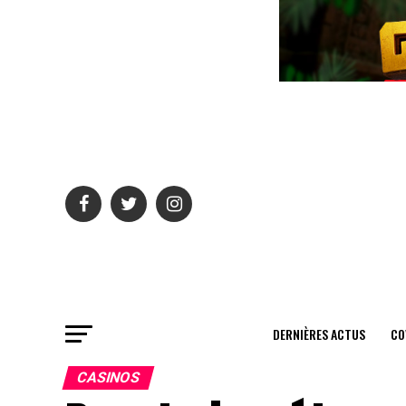
DERNIÈRES ACTUS
CO
CASINOS