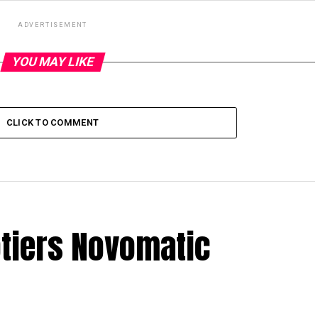
ADVERTISEMENT
YOU MAY LIKE
CLICK TO COMMENT
tiers Novomatic