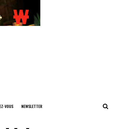
EZ-VOUS
NEWSLETTER