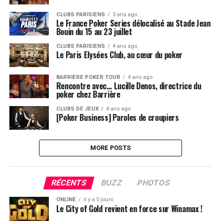
CLUBS PARISIENS
3 ans ago
Le France Poker Series délocalisé au Stade Jean
Bouin du 15 au 23 juillet
CLUBS PARISIENS
4 ans ago
Le Paris Elysées Club, au cœur du poker
BARRIERE POKER TOUR
4 ans ago
Rencontre avec… Lucille Denos, directrice du
poker chez Barrière
CLUBS DE JEUX
4 ans ago
[Poker Business] Paroles de croupiers
MORE POSTS
RÉCENTS
BUZZ
PHOTOS
ONLINE
il y a 5 jours
Le City of Gold revient en force sur Winamax !