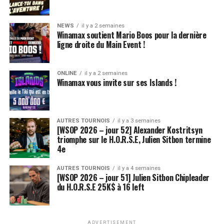
NEWS
il y a 2 semaines
Winamax soutient Mario Boos pour la dernière
ligne droite du Main Event !
ONLINE
il y a 2 semaines
Winamax vous invite sur ses Islands !
AUTRES TOURNOIS
il y a 3 semaines
[WSOP 2026 – jour 52] Alexander Kostritsyn
triomphe sur le H.O.R.S.E, Julien Sitbon termine
4e
AUTRES TOURNOIS
il y a 4 semaines
[WSOP 2026 – jour 51] Julien Sitbon Chipleader
du H.O.R.S.E 25K$ à 16 left
ADVERTISEMENT