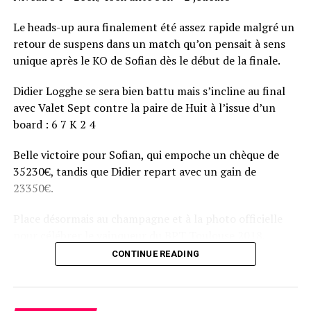
Le heads-up aura finalement été assez rapide malgré un
retour de suspens dans un match qu’on pensait à sens
unique après le KO de Sofian dès le début de la finale.
Didier Logghe se sera bien battu mais s’incline au final
avec Valet Sept contre la paire de Huit à l’issue d’un
board : 6 7 K 2 4
Belle victoire pour Sofian, qui empoche un chèque de
35230€, tandis que Didier repart avec un gain de
23350€.
Place désormais au champagne et à la photo officielle
pour célébrer le vainqueur du BPT Toulouse 2018.
CONTINUE READING
Assis devant une tonne, Sofian remporte le trophée du BPT Toulouse
2018, en costaud !