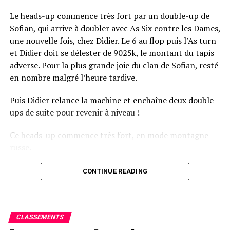
Le heads-up commence très fort par un double-up de
Sofian, qui arrive à doubler avec As Six contre les Dames,
une nouvelle fois, chez Didier. Le 6 au flop puis l’As turn
et Didier doit se délester de 9025k, le montant du tapis
adverse. Pour la plus grande joie du clan de Sofian, resté
en nombre malgré l’heure tardive.
Puis Didier relance la machine et enchaîne deux double
ups de suite pour revenir à niveau !
Ce heads-up commence très fort, en mode montagne
russe.
CONTINUE READING
Le champagne va réchauffer si les deux finalistes ne se décident pas !
CLASSEMENTS