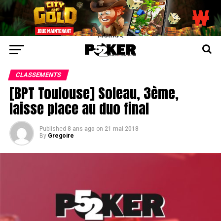
center>
CLASSEMENTS
[BPT Toulouse] Soleau, 3ème,
laisse place au duo final
Published
8 ans ago
on
21 mai 2018
By
Gregoire