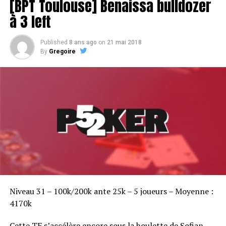
[BPT Toulouse] Benaissa bulldozer
à 3 left
Published
8 ans ago
on
21 mai 2018
By
Gregoire
Niveau 31 – 100k/200k ante 25k – 5 joueurs – Moyenne :
4170k
Cette TF s’accélère encore sous la houlette de Sofian