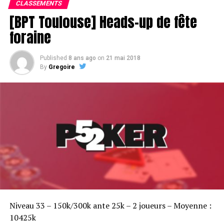
CLASSEMENTS
[BPT Toulouse] Heads-up de fête
foraine
Published
8 ans ago
on
21 mai 2018
By
Gregoire
Sofian Benaissa, vainqueur bien entouré !
Niveau 33 – 150k/300k ante 25k – 2 joueurs – Moyenne :
10425k