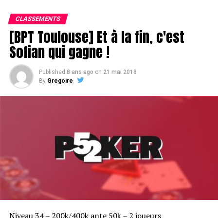
CLASSEMENTS
[BPT Toulouse] Et à la fin, c'est
Sofian qui gagne !
Published
8 ans ago
on
21 mai 2018
By
Gregoire
Soleau à gauche, sorti par Logghe au centre
RELATED TOPICS:
NEWS HOME
UP NEXT
[BPT Toulouse] Heads-up de fête foraine
DON'T MISS
[BPT Toulouse] Benaissa bulldozer à 3 left
Niveau 34 – 200k/400k ante 50k – 2 joueurs