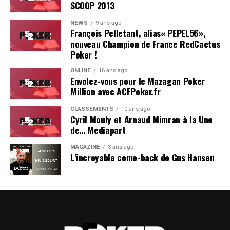
SCOOP 2013
NEWS
9 ans ago
François Pelletant, alias« PEPEL56»,
nouveau Champion de France RedCactus
Poker !
ONLINE
16 ans ago
Envolez-vous pour le Mazagan Poker
Million avec ACFPoker.fr
CLASSEMENTS
10 ans ago
Cyril Mouly et Arnaud Mimran à la Une
de… Mediapart
MAGAZINE
3 ans ago
L’incroyable come-back de Gus Hansen