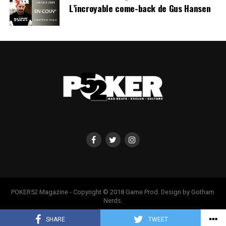
L’incroyable come-back de Gus Hansen
POKER52 Magazine - Copyright © 2018 Game Prod. Design by Gotham
Nerds.
SHARE
TWEET