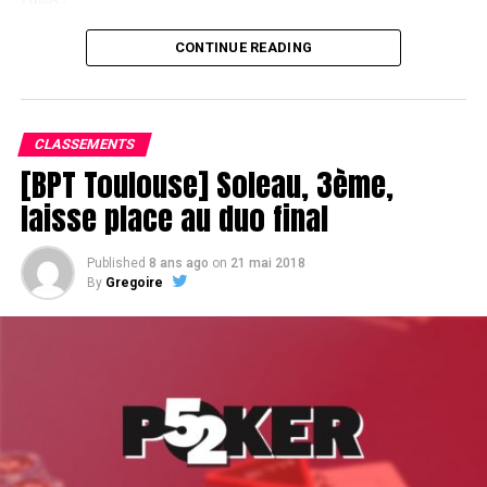
CONTINUE READING
Le champagne va réchauffer si les deux finalistes ne se décident pas !
CLASSEMENTS
[BPT Toulouse] Soleau, 3ème,
laisse place au duo final
Published
8 ans ago
on
21 mai 2018
By
Gregoire