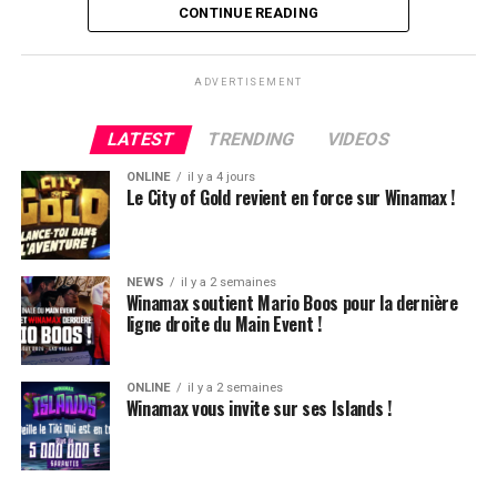
Flop QJ4. All-in de Ludovic et insta call de Logghe, avec
CONTINUE READING
QQ pour brelan max floppé. Ludovic retourne les As,
meurtris, et rien ne vient l’aider. Après avoir payé les
ADVERTISEMENT
4420k du tapis adverse, il ne lui reste que 450k, soit à
peine une BB, qu’il perdra le coup suivant contre le
LATEST
TRENDING
VIDEOS
même adversaire.
ONLINE
il y a 4 jours
Ludovic Soleau sort donc à la troisième place, pour un
Le City of Gold revient en force sur Winamax !
joli gain de 15720€ !
Place au heads-up final.
NEWS
il y a 2 semaines
Winamax soutient Mario Boos pour la dernière
ligne droite du Main Event !
ONLINE
il y a 2 semaines
Winamax vous invite sur ses Islands !