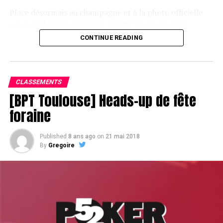
Place désormais au champagne et à la photo officielle
pour célébrer le vainqueur du BPT Toulouse 2018.
CONTINUE READING
Assis devant une tonne, Sofian remporte le trophée du BPT Toulouse
2018, en costaud !
CLASSEMENTS
[BPT Toulouse] Heads-up de fête
foraine
Published
8 ans ago
on
21 mai 2018
By
Gregoire