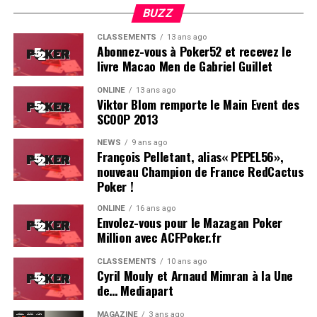
BUZZ
CLASSEMENTS
13 ans ago
Abonnez-vous à Poker52 et recevez le
livre Macao Men de Gabriel Guillet
ONLINE
13 ans ago
Viktor Blom remporte le Main Event des
SCOOP 2013
Soleau à gauche, sorti par Logghe au centre
NEWS
9 ans ago
François Pelletant, alias« PEPEL56»,
nouveau Champion de France RedCactus
Poker !
ONLINE
16 ans ago
Envolez-vous pour le Mazagan Poker
Million avec ACFPoker.fr
CLASSEMENTS
10 ans ago
Cyril Mouly et Arnaud Mimran à la Une
de… Mediapart
MAGAZINE
3 ans ago