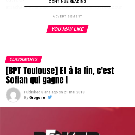
CONTINUE READING
arrachage et la paie. Mercedes retourne [tx] [4x] pour
une quinte et Antoine muck. 1-1 balle au centre.
ADVERTISEMENT
YOU MAY LIKE
RELATED TOPICS:
UP NEXT
Yves Hallague saute la dernière Barrière
CLASSEMENTS
DON'T MISS
Vikash Dhorasoo se fait craquer les As
[BPT Toulouse] Et à la fin, c'est
Sofian qui gagne !
Published
8 ans ago
on
21 mai 2018
By
Gregoire