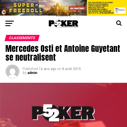
center>
CLASSEMENTS
Mercedes Osti et Antoine Guyetant
se neutralisent
Published
16 ans ago
on
8 août 2010
By
admin