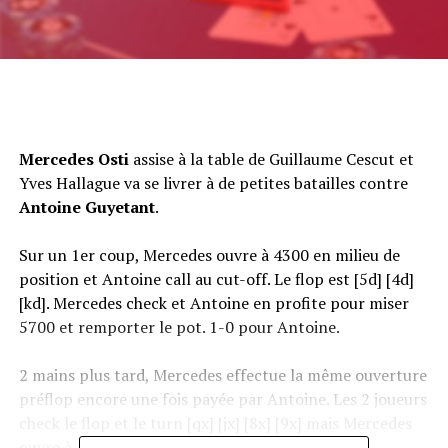
Mercedes Osti
assise à la table de Guillaume Cescut et
Yves Hallague va se livrer à de petites batailles contre
Antoine Guyetant
.
Sur un 1er coup, Mercedes ouvre à 4300 en milieu de
position et Antoine call au cut-off. Le flop est [5d] [4d]
[kd]. Mercedes check et Antoine en profite pour miser
5700 et remporter le pot. 1-0 pour Antoine.
2 mains plus tard, Mercedes effectue la même ouverture
préflop encore une fois payée par Antoine. Les 2 joueurs
check le flop et le turn [qx] [jx] [8x] [9x] mais Mercedes
ouvre à 4000 sur la river [2x]. Antoine croit à un