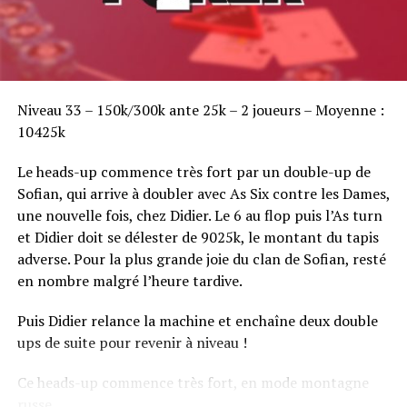
Sofian Benaissa, vainqueur bien entouré !
Niveau 33 – 150k/300k ante 25k – 2 joueurs – Moyenne :
10425k
Le heads-up commence très fort par un double-up de
Sofian, qui arrive à doubler avec As Six contre les Dames,
une nouvelle fois, chez Didier. Le 6 au flop puis l’As turn
et Didier doit se délester de 9025k, le montant du tapis
adverse. Pour la plus grande joie du clan de Sofian, resté
en nombre malgré l’heure tardive.
Puis Didier relance la machine et enchaîne deux double
ups de suite pour revenir à niveau !
Ce heads-up commence très fort, en mode montagne
russe.