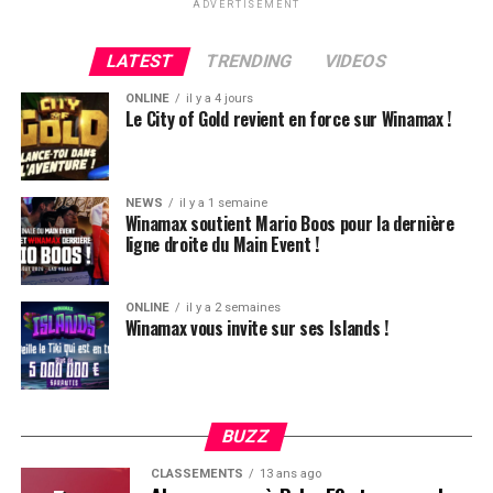
ADVERTISEMENT
4420k du tapis adverse, il ne lui reste que 450k, soit à
peine une BB, qu’il perdra le coup suivant contre le
LATEST
TRENDING
VIDEOS
même adversaire.
ONLINE
il y a 4 jours
Ludovic Soleau sort donc à la troisième place, pour un
Le City of Gold revient en force sur Winamax !
joli gain de 15720€ !
Place au heads-up final.
NEWS
il y a 1 semaine
Winamax soutient Mario Boos pour la dernière
ligne droite du Main Event !
ONLINE
il y a 2 semaines
Winamax vous invite sur ses Islands !
BUZZ
CLASSEMENTS
13 ans ago