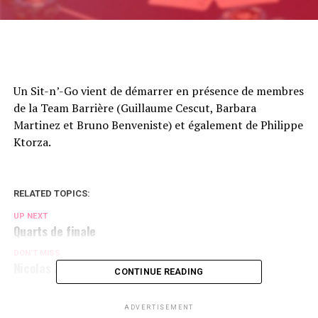
Un Sit-n’-Go vient de démarrer en présence de membres
de la Team Barrière (Guillaume Cescut, Barbara
Martinez et Bruno Benveniste) et également de Philippe
Ktorza.
RELATED TOPICS:
UP NEXT
Quarts de finale
DON'T MISS
Nicolas Zaoui prend des couleurs
CONTINUE READING
ADVERTISEMENT