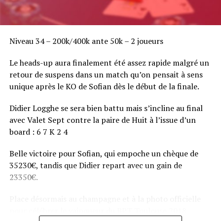
Niveau 34 – 200k/400k ante 50k – 2 joueurs
Le heads-up aura finalement été assez rapide malgré un
retour de suspens dans un match qu’on pensait à sens
unique après le KO de Sofian dès le début de la finale.
Didier Logghe se sera bien battu mais s’incline au final
avec Valet Sept contre la paire de Huit à l’issue d’un
board : 6 7 K 2 4
Belle victoire pour Sofian, qui empoche un chèque de
35230€, tandis que Didier repart avec un gain de
23350€.
Place désormais au champagne et à la photo officielle
pour célébrer le vainqueur du BPT Toulouse 2018.