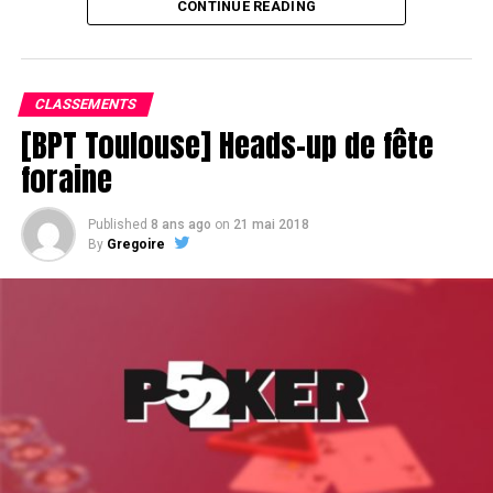
CONTINUE READING
Assis devant une tonne, Sofian remporte le trophée du BPT Toulouse
2018, en costaud !
CLASSEMENTS
[BPT Toulouse] Heads-up de fête
foraine
Published
8 ans ago
on
21 mai 2018
By
Gregoire