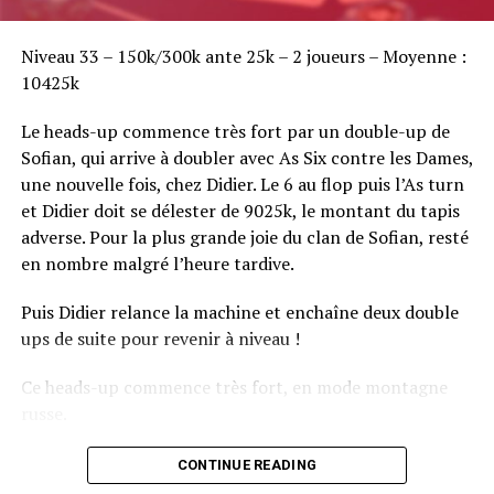
Sofian Benaissa, vainqueur bien entouré !
Niveau 33 – 150k/300k ante 25k – 2 joueurs – Moyenne :
10425k
Le heads-up commence très fort par un double-up de
Sofian, qui arrive à doubler avec As Six contre les Dames,
une nouvelle fois, chez Didier. Le 6 au flop puis l’As turn
et Didier doit se délester de 9025k, le montant du tapis
adverse. Pour la plus grande joie du clan de Sofian, resté
en nombre malgré l’heure tardive.
Puis Didier relance la machine et enchaîne deux double
ups de suite pour revenir à niveau !
Ce heads-up commence très fort, en mode montagne
russe.
CONTINUE READING
Le champagne va réchauffer si les deux finalistes ne se décident pas !