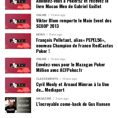
Abonnez-vous à Poker52 et recevez le
livre Macao Men de Gabriel Guillet
ONLINE
13 ans ago
Viktor Blom remporte le Main Event des
SCOOP 2013
Soleau à gauche, sorti par Logghe au centre
NEWS
9 ans ago
François Pelletant, alias« PEPEL56»,
nouveau Champion de France RedCactus
Poker !
ONLINE
16 ans ago
Envolez-vous pour le Mazagan Poker
Million avec ACFPoker.fr
CLASSEMENTS
10 ans ago
Cyril Mouly et Arnaud Mimran à la Une
de… Mediapart
MAGAZINE
3 ans ago
L’incroyable come-back de Gus Hansen