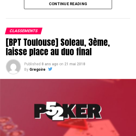
CONTINUE READING
Le champagne va réchauffer si les deux finalistes ne se décident pas !
CLASSEMENTS
[BPT Toulouse] Soleau, 3ème,
laisse place au duo final
Published
8 ans ago
on
21 mai 2018
By
Gregoire