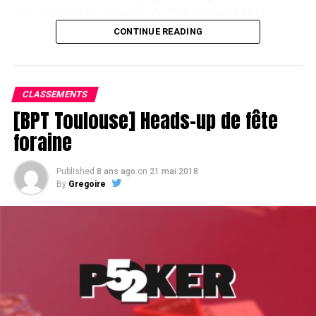
pour célébrer le vainqueur du BPT Toulouse 2018.
CONTINUE READING
Assis devant une tonne, Sofian remporte le trophée du BPT Toulouse
2018, en costaud !
CLASSEMENTS
[BPT Toulouse] Heads-up de fête
foraine
Published
8 ans ago
on
21 mai 2018
By
Gregoire