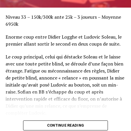
Niveau 33 – 150k/300k ante 25k – 3 joueurs – Moyenne
6950k
Enorme coup entre Didier Logghe et Ludovic Soleau, le
premier allant sortir le second en deux coups de suite.
Le coup principal, celui qui déstacke Soleau et le laisse
avec une toute petite blind, se déroule d’une façon bien
étrange. Fatigue ou méconnaissance des règles, Didier
de petite blind, annonce « relance » en poussant la mise
initiale qu’avait posé Ludovic au bouton, soit un min-
raise. Sofian en BB s’échappe du coup et après
intervention rapide et efficace du floor, on n’autorise à
Didier qu’une min relance, ce que s’empresse de
compléter Ludovic.
Flop QJ4. All-in de Ludovic et insta call de Logghe, avec
CONTINUE READING