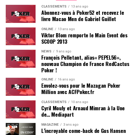
CLASSEMENTS
13 ans ago
Abonnez-vous à Poker52 et recevez le
livre Macao Men de Gabriel Guillet
ONLINE
13 ans ago
Viktor Blom remporte le Main Event des
SCOOP 2013
Soleau à gauche, sorti par Logghe au centre
NEWS
9 ans ago
François Pelletant, alias« PEPEL56»,
nouveau Champion de France RedCactus
Poker !
ONLINE
16 ans ago
Envolez-vous pour le Mazagan Poker
Million avec ACFPoker.fr
CLASSEMENTS
10 ans ago
Cyril Mouly et Arnaud Mimran à la Une
de… Mediapart
MAGAZINE
3 ans ago
L’incroyable come-back de Gus Hansen