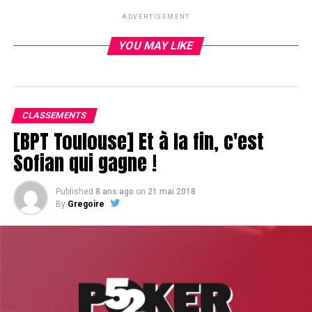
UP NEXT
Remy Biechel is dead (finalement)
ADVERTISEMENT
DON'T MISS
YOU MAY LIKE
Vikash Dhorasoo continue d'écraser la concurrence
CLASSEMENTS
[BPT Toulouse] Et à la fin, c'est
Sofian qui gagne !
Published
8 ans ago
on
21 mai 2018
By
Gregoire