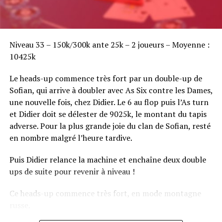
Sofian Benaissa, vainqueur bien entouré !
Niveau 33 – 150k/300k ante 25k – 2 joueurs – Moyenne :
10425k
Le heads-up commence très fort par un double-up de
Sofian, qui arrive à doubler avec As Six contre les Dames,
une nouvelle fois, chez Didier. Le 6 au flop puis l’As turn
et Didier doit se délester de 9025k, le montant du tapis
adverse. Pour la plus grande joie du clan de Sofian, resté
en nombre malgré l’heure tardive.
Puis Didier relance la machine et enchaîne deux double
ups de suite pour revenir à niveau !
Ce heads-up commence très fort, en mode montagne
russe.