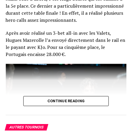
par donner une interview à Comanche.
la 5e place. Ce dernier a particulièrement impressionné
durant cette table finale ! En effet, il a réalisé plusieurs
La réaction du vainqueur fera certainement son petit
hero calls assez impressionnants.
bonhomme de chemin sur les réseaux du poker
français… En plus de ça, Chotec risque de se souvenir
Après avoir réalisé un 3-bet all-in avec les Valets,
longtemps de sa photo d’après-victoire… en peignoir !
Hugues Mazerolle l’a envoyé directement dans le rail en
le payant avec KJo. Pour sa cinquième place, le
Portugais encaisse 28.000 €.
CONTINUE READING
AUTRES TOURNOIS