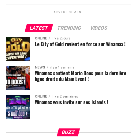
ADVERTISEMENT
LATEST
TRENDING
VIDEOS
ONLINE
il y a 2 jours
Le City of Gold revient en force sur Winamax !
NEWS
il y a 1 semaine
Winamax soutient Mario Boos pour la dernière
ligne droite du Main Event !
ONLINE
il y a 2 semaines
Winamax vous invite sur ses Islands !
Hugues Mazerolle, vainqueur du Main Event
La victoire de Chotec clôture donc ce festival qui aura,
globalement, ravi les joueurs. L’ambiance, la vue, le
climat, tout était au top et très bien organisé. Le casino
BUZZ