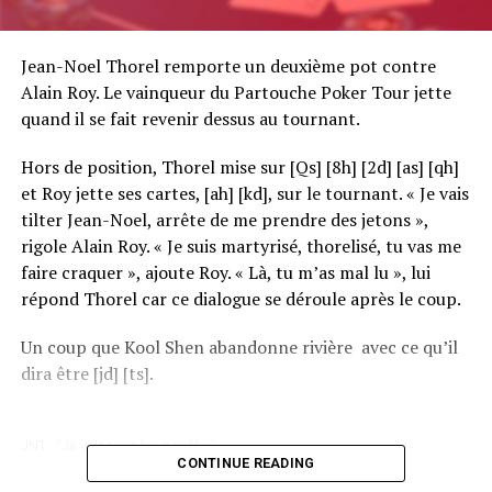
Jean-Noel Thorel remporte un deuxième pot contre
Alain Roy. Le vainqueur du Partouche Poker Tour jette
quand il se fait revenir dessus au tournant.
Hors de position, Thorel mise sur [Qs] [8h] [2d] [as] [qh]
et Roy jette ses cartes, [ah] [kd], sur le tournant. « Je vais
tilter Jean-Noel, arrête de me prendre des jetons »,
rigole Alain Roy. « Je suis martyrisé, thorelisé, tu vas me
faire craquer », ajoute Roy. « Là, tu m’as mal lu », lui
répond Thorel car ce dialogue se déroule après le coup.
Un coup que Kool Shen abandonne rivière avec ce qu’il
dira être [jd] [ts].
JNT : "Je vais tous les bouffer"
CONTINUE READING