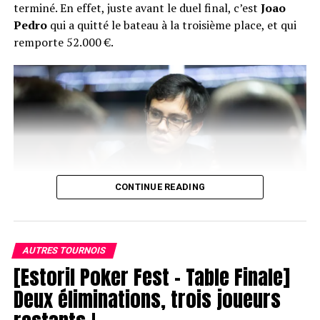
terminé. En effet, juste avant le duel final, c’est
Joao
Pedro
qui a quitté le bateau à la troisième place, et qui
remporte 52.000 €.
CONTINUE READING
AUTRES TOURNOIS
[Estoril Poker Fest – Table Finale]
Joao Pedro
Deux éliminations, trois joueurs
Juste après son élimination, le head’s up a donc eu lieu