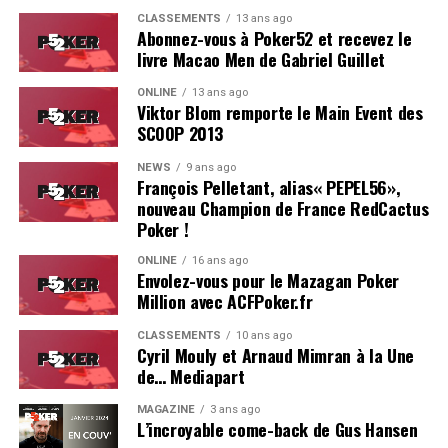
Estoril est particulièrement bien adapté pour ce genre
CLASSEMENTS
13 ans ago
d’événement.
Abonnez-vous à Poker52 et recevez le
livre Macao Men de Gabriel Guillet
On se reverra probablement l’année prochaine pour le
ONLINE
13 ans ago
coverage d’une deuxième édition, du moins, on l’espère !
Viktor Blom remporte le Main Event des
SCOOP 2013
Résultats du Main Event :
NEWS
9 ans ago
François Pelletant, alias« PEPEL56»,
Hugues Mazerolle (France) : 100.000 €
nouveau Champion de France RedCactus
Jose Quintas (Portugal) : 74.000 €
Poker !
Joao Pedro Ferreira (Portugal) : 52.000 €
ONLINE
16 ans ago
Envolez-vous pour le Mazagan Poker
Dylan Lauret (France) : 38.000 €
Million avec ACFPoker.fr
Hugo Soares (Portugal) : 28.000 €
CLASSEMENTS
10 ans ago
Cyril Mouly et Arnaud Mimran à la Une
Ivo Almeida (Portugal) : 21.390 €
de… Mediapart
Leo Philippe (France) : 16.000 €
MAGAZINE
3 ans ago
L’incroyable come-back de Gus Hansen