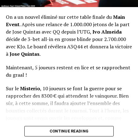
On a un nouvel éliminé sur cette table finale du
Main
Event
. Après une relance de 1.000.000 jetons de la part
de Jose Quintas avec QQ depuis l’UTG,
Ivo Almeida
décide de 3-bet all-in en grosse blinde pour 2.700.000
avec KJo. Le board révélera A3Q44 et donnera la victoire
à
Jose Quintas
.
Maintenant, 5 joueurs restent en lice et se rapprochent
du graal !
Sur le
Misterio
, 10 joueurs se font la guerre pour se
rapprocher des 8300 € qui attendent le vainqueur. Bien
sûr, à cette somme, il faudra ajouter l’ensemble des
bounties collectés durant le tournoi. Tout à l’heure, les
joueurs sont venus ouvrir les enveloppes et, comme
d’habitude, le suspense était à son comble.
CONTINUE READING