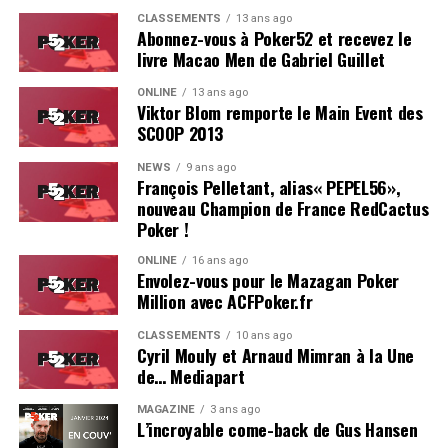
Estoril est particulièrement bien adapté pour ce genre
CLASSEMENTS
13 ans ago
d’événement.
Abonnez-vous à Poker52 et recevez le
livre Macao Men de Gabriel Guillet
On se reverra probablement l’année prochaine pour le
ONLINE
13 ans ago
coverage d’une deuxième édition, du moins, on l’espère !
Viktor Blom remporte le Main Event des
SCOOP 2013
Résultats du Main Event :
NEWS
9 ans ago
François Pelletant, alias« PEPEL56»,
Hugues Mazerolle (France) : 100.000 €
nouveau Champion de France RedCactus
Jose Quintas (Portugal) : 74.000 €
Poker !
Joao Pedro Ferreira (Portugal) : 52.000 €
ONLINE
16 ans ago
Envolez-vous pour le Mazagan Poker
Dylan Lauret (France) : 38.000 €
Million avec ACFPoker.fr
Hugo Soares (Portugal) : 28.000 €
CLASSEMENTS
10 ans ago
Cyril Mouly et Arnaud Mimran à la Une
Ivo Almeida (Portugal) : 21.390 €
de… Mediapart
Leo Philippe (France) : 16.000 €
MAGAZINE
3 ans ago
L’incroyable come-back de Gus Hansen