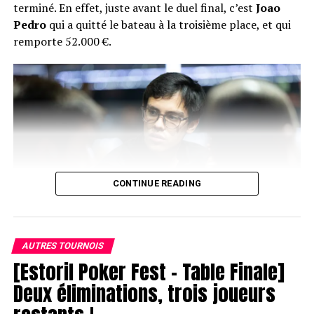
terminé. En effet, juste avant le duel final, c’est
Joao
Pedro
qui a quitté le bateau à la troisième place, et qui
Phillipe Ktorza
remporte 52.000 €.
CONTINUE READING
AUTRES TOURNOIS
Laurent Polito`
[Estoril Poker Fest – Table Finale]
Joao Pedro
Les joueurs sont actuellement au niveau 2 : 150/300
Deux éliminations, trois joueurs
Juste après son élimination, le head’s up a donc eu lieu