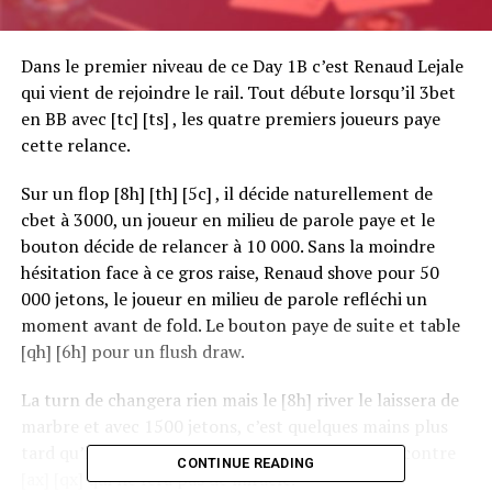
Dans le premier niveau de ce Day 1B c’est Renaud Lejale
qui vient de rejoindre le rail. Tout débute lorsqu’il 3bet
en BB avec [tc] [ts] , les quatre premiers joueurs paye
cette relance.
Sur un flop [8h] [th] [5c] , il décide naturellement de
cbet à 3000, un joueur en milieu de parole paye et le
bouton décide de relancer à 10 000. Sans la moindre
hésitation face à ce gros raise, Renaud shove pour 50
000 jetons, le joueur en milieu de parole refléchi un
moment avant de fold. Le bouton paye de suite et table
[qh] [6h] pour un flush draw.
La turn de changera rien mais le [8h] river le laissera de
marbre et avec 1500 jetons, c’est quelques mains plus
tard qu’il enverra son maigre tapis avec [ax] [jx] contre
CONTINUE READING
[ax] [qx] qui ne fera pas de miracle.