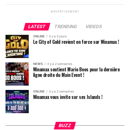
ADVERTISEMENT
LATEST
TRENDING
VIDEOS
ONLINE
il y a 5 jours
Le City of Gold revient en force sur Winamax !
NEWS
il y a 2 semaines
Winamax soutient Mario Boos pour la dernière
ligne droite du Main Event !
ONLINE
il y a 2 semaines
Winamax vous invite sur ses Islands !
Hugues Mazerolle, vainqueur du Main Event
La victoire de Chotec clôture donc ce festival qui aura,
globalement, ravi les joueurs. L’ambiance, la vue, le
climat, tout était au top et très bien organisé. Le casino
BUZZ