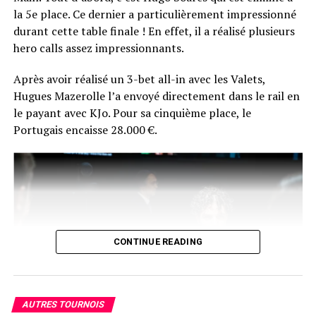
par donner une interview à Comanche.
la 5e place. Ce dernier a particulièrement impressionné
durant cette table finale ! En effet, il a réalisé plusieurs
La réaction du vainqueur fera certainement son petit
hero calls assez impressionnants.
bonhomme de chemin sur les réseaux du poker
français… En plus de ça, Chotec risque de se souvenir
Après avoir réalisé un 3-bet all-in avec les Valets,
longtemps de sa photo d’après-victoire… en peignoir !
Hugues Mazerolle l’a envoyé directement dans le rail en
le payant avec KJo. Pour sa cinquième place, le
Portugais encaisse 28.000 €.
CONTINUE READING
AUTRES TOURNOIS