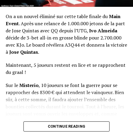
On a un nouvel éliminé sur cette table finale du
Main
Event
. Après une relance de 1.000.000 jetons de la part
de Jose Quintas avec QQ depuis l’UTG,
Ivo Almeida
décide de 3-bet all-in en grosse blinde pour 2.700.000
avec KJo. Le board révélera A3Q44 et donnera la victoire
à
Jose Quintas
.
Maintenant, 5 joueurs restent en lice et se rapprochent
du graal !
Sur le
Misterio
, 10 joueurs se font la guerre pour se
rapprocher des 8300 € qui attendent le vainqueur. Bien
sûr, à cette somme, il faudra ajouter l’ensemble des
bounties collectés durant le tournoi. Tout à l’heure, les
joueurs sont venus ouvrir les enveloppes et, comme
d’habitude, le suspense était à son comble.
CONTINUE READING