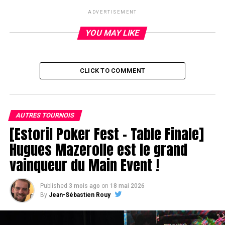
ADVERTISEMENT
YOU MAY LIKE
CLICK TO COMMENT
AUTRES TOURNOIS
[Estoril Poker Fest – Table Finale]
Hugues Mazerolle est le grand
vainqueur du Main Event !
Parmi les entrée tardives nous avons :
Published
3 mois ago
on
18 mai 2026
By
Jean-Sébastien Rouy