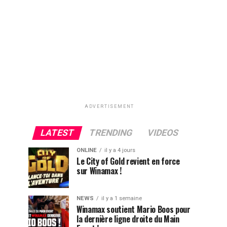
ADVERTISEMENT
LATEST
TRENDING
VIDEOS
ONLINE
il y a 4 jours
Le City of Gold revient en force
sur Winamax !
NEWS
il y a 1 semaine
Winamax soutient Mario Boos pour
la dernière ligne droite du Main