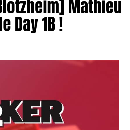
Blotzheim] Mathieu
e Day 1B !