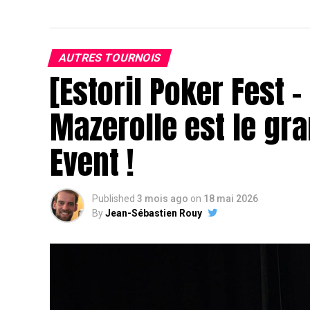
AUTRES TOURNOIS
[Estoril Poker Fest 
Mazerolle est le gr
Event !
Published
3 mois ago
on
18 mai 2026
By
Jean-Sébastien Rouy