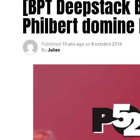
[BPT Deepstack 
Philbert domine l
Published
10 ans ago
on
8 octobre 2016
By
Julien