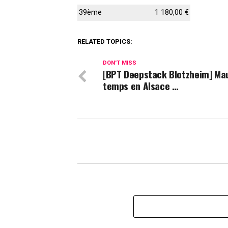
39ème
1 180,00 €
RELATED TOPICS:
DON'T MISS
[BPT Deepstack Blotzheim] Ma
temps en Alsace …