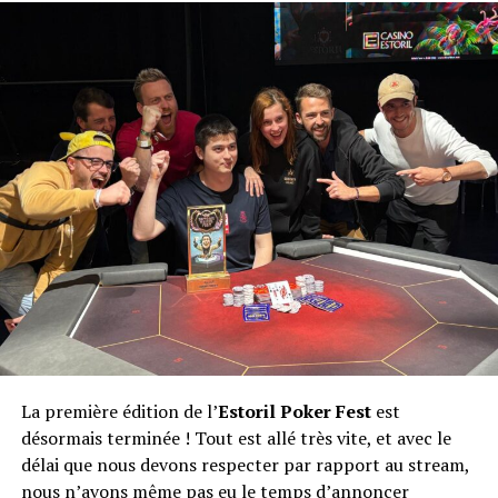
La première édition de l’
Estoril Poker Fest
est
désormais terminée ! Tout est allé très vite, et avec le
délai que nous devons respecter par rapport au stream,
nous n’avons même pas eu le temps d’annoncer