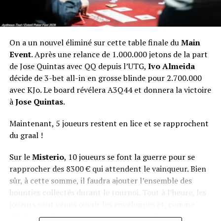
On a un nouvel éliminé sur cette table finale du
Main
Event
. Après une relance de 1.000.000 jetons de la part
de Jose Quintas avec QQ depuis l’UTG,
Ivo Almeida
décide de 3-bet all-in en grosse blinde pour 2.700.000
avec KJo. Le board révélera A3Q44 et donnera la victoire
à
Jose Quintas
.
Maintenant, 5 joueurs restent en lice et se rapprochent
du graal !
Sur le
Misterio
, 10 joueurs se font la guerre pour se
rapprocher des 8300 € qui attendent le vainqueur. Bien
sûr, à cette somme, il faudra ajouter l’ensemble des
bounties collectés durant le tournoi. Tout à l’heure, les
joueurs sont venus ouvrir les enveloppes et, comme
d’habitude, le suspense était à son comble.