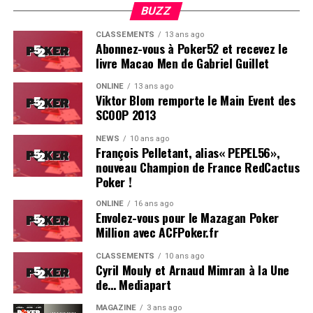
climat, tout était au top et très bien organisé. Le casino
BUZZ
Estoril est particulièrement bien adapté pour ce genre
CLASSEMENTS
13 ans ago
d’événement.
Abonnez-vous à Poker52 et recevez le
livre Macao Men de Gabriel Guillet
On se reverra probablement l’année prochaine pour le
ONLINE
13 ans ago
coverage d’une deuxième édition, du moins, on l’espère !
Viktor Blom remporte le Main Event des
SCOOP 2013
Résultats du Main Event :
NEWS
10 ans ago
François Pelletant, alias« PEPEL56»,
Hugues Mazerolle (France) : 100.000 €
nouveau Champion de France RedCactus
Jose Quintas (Portugal) : 74.000 €
Poker !
Joao Pedro Ferreira (Portugal) : 52.000 €
ONLINE
16 ans ago
Envolez-vous pour le Mazagan Poker
Dylan Lauret (France) : 38.000 €
Million avec ACFPoker.fr
Hugo Soares (Portugal) : 28.000 €
CLASSEMENTS
10 ans ago
Cyril Mouly et Arnaud Mimran à la Une
Ivo Almeida (Portugal) : 21.390 €
de… Mediapart
Leo Philippe (France) : 16.000 €
MAGAZINE
3 ans ago