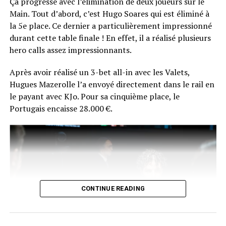
Ça progresse avec l’élimination de deux joueurs sur le
que très peu exprimé sa joie, mais il a tout de même fini
Main. Tout d’abord, c’est Hugo Soares qui est éliminé à
par donner une interview à Comanche.
la 5e place. Ce dernier a particulièrement impressionné
durant cette table finale ! En effet, il a réalisé plusieurs
La réaction du vainqueur fera certainement son petit
hero calls assez impressionnants.
bonhomme de chemin sur les réseaux du poker
français… En plus de ça, Chotec risque de se souvenir
Après avoir réalisé un 3-bet all-in avec les Valets,
longtemps de sa photo d’après-victoire… en peignoir !
Hugues Mazerolle l’a envoyé directement dans le rail en
le payant avec KJo. Pour sa cinquième place, le
Portugais encaisse 28.000 €.
CONTINUE READING