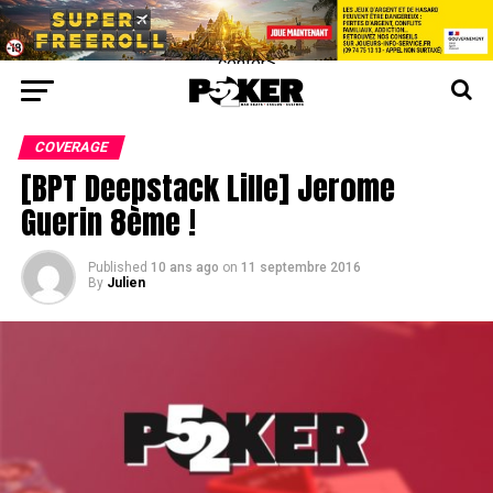
center>
COVERAGE
[BPT Deepstack Lille] Jerome
Guerin 8ème !
Published
10 ans ago
on
11 septembre 2016
By
Julien