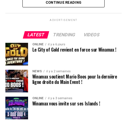
CONTINUE READING
ADVERTISEMENT
LATEST
TRENDING
VIDEOS
ONLINE
il y a 6 jours
Le City of Gold revient en force sur Winamax !
NEWS
il y a 2 semaines
Winamax soutient Mario Boos pour la dernière
ligne droite du Main Event !
ONLINE
il y a 3 semaines
Winamax vous invite sur ses Islands !
Hugues Mazerolle, vainqueur du Main Event
La victoire de Chotec clôture donc ce festival qui aura,
globalement, ravi les joueurs. L’ambiance, la vue, le