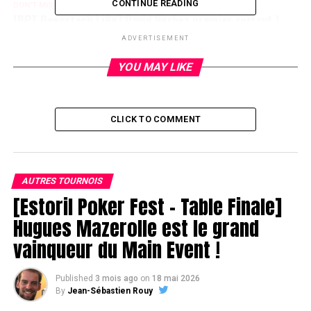
CONTINUE READING
DON'T MISS
[BPT Deepstack Lille] David Herbez premier sortant !
ADVERTISEMENT
YOU MAY LIKE
CLICK TO COMMENT
AUTRES TOURNOIS
[Estoril Poker Fest – Table Finale]
Hugues Mazerolle est le grand
vainqueur du Main Event !
Published
3 mois ago
on
18 mai 2026
By
Jean-Sébastien Rouy