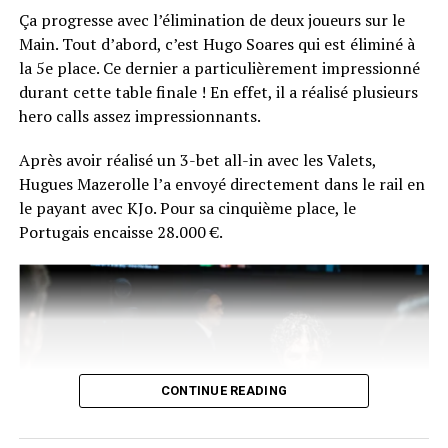
peu déstabilisé par l’ambiance autour de lui, Hugues n’a
Ça progresse avec l’élimination de deux joueurs sur le
que très peu exprimé sa joie, mais il a tout de même fini
Main. Tout d’abord, c’est Hugo Soares qui est éliminé à
par donner une interview à Comanche.
la 5e place. Ce dernier a particulièrement impressionné
durant cette table finale ! En effet, il a réalisé plusieurs
La réaction du vainqueur fera certainement son petit
hero calls assez impressionnants.
bonhomme de chemin sur les réseaux du poker
français… En plus de ça, Chotec risque de se souvenir
Après avoir réalisé un 3-bet all-in avec les Valets,
longtemps de sa photo d’après-victoire… en peignoir !
Hugues Mazerolle l’a envoyé directement dans le rail en
le payant avec KJo. Pour sa cinquième place, le
Portugais encaisse 28.000 €.
CONTINUE READING