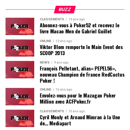
globalement, ravi les joueurs. L’ambiance, la vue, le
climat, tout était au top et très bien organisé. Le casino
BUZZ
Estoril est particulièrement bien adapté pour ce genre
CLASSEMENTS
13 ans ago
d’événement.
Abonnez-vous à Poker52 et recevez le
livre Macao Men de Gabriel Guillet
On se reverra probablement l’année prochaine pour le
ONLINE
13 ans ago
coverage d’une deuxième édition, du moins, on l’espère !
Viktor Blom remporte le Main Event des
SCOOP 2013
Résultats du Main Event :
NEWS
9 ans ago
François Pelletant, alias« PEPEL56»,
Hugues Mazerolle (France) : 100.000 €
nouveau Champion de France RedCactus
Jose Quintas (Portugal) : 74.000 €
Poker !
Joao Pedro Ferreira (Portugal) : 52.000 €
ONLINE
16 ans ago
Envolez-vous pour le Mazagan Poker
Dylan Lauret (France) : 38.000 €
Million avec ACFPoker.fr
Hugo Soares (Portugal) : 28.000 €
CLASSEMENTS
10 ans ago
Cyril Mouly et Arnaud Mimran à la Une
Ivo Almeida (Portugal) : 21.390 €
de… Mediapart
Leo Philippe (France) : 16.000 €