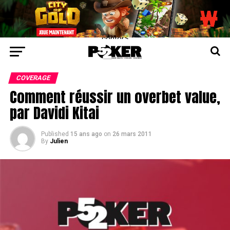
center>
COVERAGE
Comment réussir un overbet value,
par Davidi Kitai
Published
15 ans ago
on
26 mars 2011
By
Julien