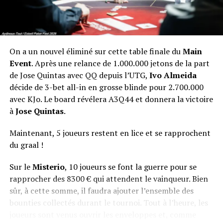
On a un nouvel éliminé sur cette table finale du
Main
Event
. Après une relance de 1.000.000 jetons de la part
de Jose Quintas avec QQ depuis l’UTG,
Ivo Almeida
décide de 3-bet all-in en grosse blinde pour 2.700.000
avec KJo. Le board révélera A3Q44 et donnera la victoire
à
Jose Quintas
.
Maintenant, 5 joueurs restent en lice et se rapprochent
du graal !
Sur le
Misterio
, 10 joueurs se font la guerre pour se
rapprocher des 8300 € qui attendent le vainqueur. Bien
sûr, à cette somme, il faudra ajouter l’ensemble des
bounties collectés durant le tournoi. Tout à l’heure, les
joueurs sont venus ouvrir les enveloppes et, comme