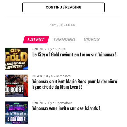
d’habitude, le suspense était à son comble.
CONTINUE READING
ADVERTISEMENT
LATEST
TRENDING
VIDEOS
ONLINE
il y a 5 jours
Le City of Gold revient en force sur Winamax !
NEWS
il y a 2 semaines
Winamax soutient Mario Boos pour la dernière
ligne droite du Main Event !
ONLINE
il y a 2 semaines
Winamax vous invite sur ses Islands !
Hugues Mazerolle, vainqueur du Main Event
La victoire de Chotec clôture donc ce festival qui aura,