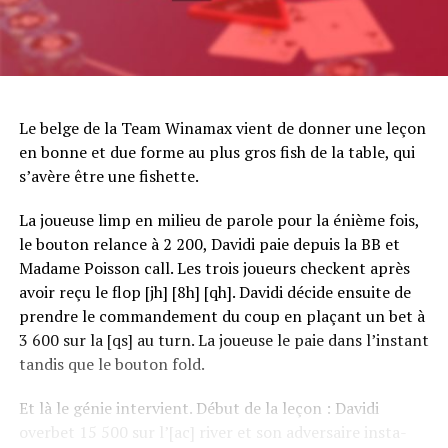
Le belge de la Team Winamax vient de donner une leçon
en bonne et due forme au plus gros fish de la table, qui
s’avère être une fishette.
La joueuse limp en milieu de parole pour la énième fois,
le bouton relance à 2 200, Davidi paie depuis la BB et
Madame Poisson call. Les trois joueurs checkent après
avoir reçu le flop [jh] [8h] [qh]. Davidi décide ensuite de
prendre le commandement du coup en plaçant un bet à
3 600 sur la [qs] au turn. La joueuse le paie dans l’instant
tandis que le bouton fold.
Et là le génie intervient. Début de la leçon : Davidi
overbet 15 500 sur l’[ac] river et son adversaire insta-