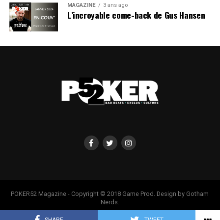
MAGAZINE
3 ans ago
L’incroyable come-back de Gus Hansen
Le
High Roller
est aussi en bonne voie. Pour l’instant, 7
joueurs sont encore bien vivants, et ont même eu le
droit à une photo signée
Caroline Darcourt
. Davidi
poursuit la compétition, tout comme le Français
Timothée Rey
.
POKER52 Magazine - Copyright © 2018 Game Prod. Design by Gotham
Nerds.
Ces deux derniers sont d’ailleurs assis l’un à côté de