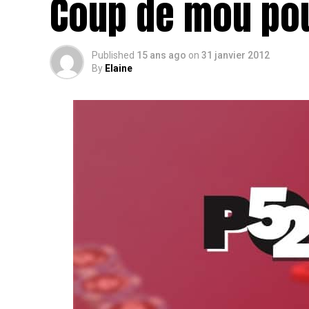
Coup de mou pou
Published
15 ans ago
on
31 janvier 2012
By
Elaine