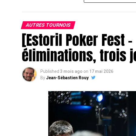
AUTRES TOURNOIS
[Estoril Poker Fest –
éliminations, trois 
J
Published
3 mois ago
on
17 mai 2026
By
Jean-Sébastien Rouy
Juste après son élimination, le head’s up a
« Chotec » Mazerolle
. Si ce dernier ava
adversaire, très compétent également, aura
Mais il n’en est rien !
Après 20 à 30 minutes, la main finale du to
pousser son adversaire à la faute pour fi