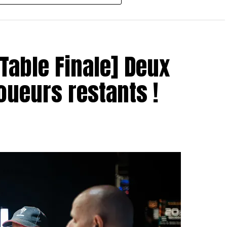
 Table Finale] Deux
joueurs restants !
oao Pedro
 donc eu lieu entre
Jose Quintas
et
Hugues
it une grande avance en jetons au début du duel, son
it bien pu revenir à niveau pour créer la surprise.
urnoi est arrivée, et Chotec a su s’imposer et
nalement remporter cette première édition