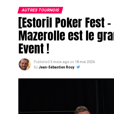
AUTRES TOURNOIS
[Estoril Poker Fest 
Mazerolle est le gr
Event !
Published
3 mois ago
on
18 mai 2026
By
Jean-Sébastien Rouy