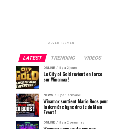
ADVERTISEMENT
LATEST
TRENDING
VIDEOS
ONLINE
il y a 2 jours
Le City of Gold revient en force
sur Winamax !
NEWS
il y a 1 semaine
Winamax soutient Mario Boos pour
la dernière ligne droite du Main
Event !
ONLINE
il y a 2 semaines
Winamax vous invite sur ses