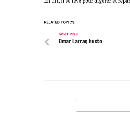
En tilt, il se lève pour digérer et re
RELATED TOPICS:
DON'T MISS
Omar Lazraq busto