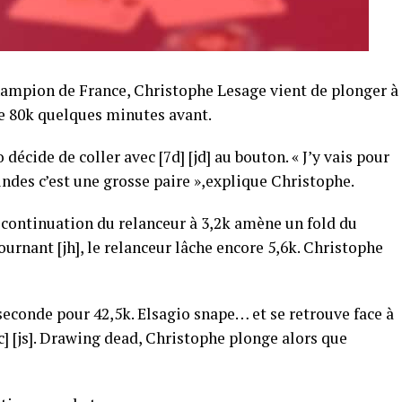
ampion de France, Christophe Lesage vient de plonger à
de 80k quelques minutes avant.
 décide de coller avec [7d] [jd] au bouton. « J’y vais pour
lindes c’est une grosse paire »,explique Christophe.
 de continuation du relanceur à 3,2k amène un fold du
tournant [jh], le relanceur lâche encore 5,6k. Christophe
 seconde pour 42,5k. Elsagio snape… et se retrouve face à
jc] [js]. Drawing dead, Christophe plonge alors que