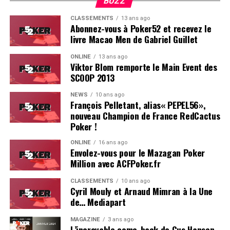
BUZZ
Estoril est particulièrement bien adapté pour ce genre
CLASSEMENTS
13 ans ago
d’événement.
Abonnez-vous à Poker52 et recevez le
livre Macao Men de Gabriel Guillet
On se reverra probablement l’année prochaine pour le
ONLINE
13 ans ago
coverage d’une deuxième édition, du moins, on l’espère !
Viktor Blom remporte le Main Event des
SCOOP 2013
Résultats du Main Event :
NEWS
10 ans ago
François Pelletant, alias« PEPEL56»,
Hugues Mazerolle (France) : 100.000 €
nouveau Champion de France RedCactus
Jose Quintas (Portugal) : 74.000 €
Poker !
Joao Pedro Ferreira (Portugal) : 52.000 €
ONLINE
16 ans ago
Envolez-vous pour le Mazagan Poker
Dylan Lauret (France) : 38.000 €
Million avec ACFPoker.fr
Hugo Soares (Portugal) : 28.000 €
CLASSEMENTS
10 ans ago
Cyril Mouly et Arnaud Mimran à la Une
Ivo Almeida (Portugal) : 21.390 €
de… Mediapart
Leo Philippe (France) : 16.000 €
MAGAZINE
3 ans ago
L’incroyable come-back de Gus Hansen