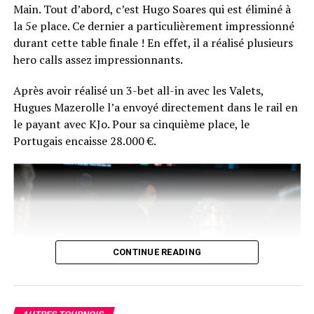
que très peu exprimé sa joie, mais il a tout de même fini
Main. Tout d’abord, c’est Hugo Soares qui est éliminé à
par donner une interview à Comanche.
la 5e place. Ce dernier a particulièrement impressionné
durant cette table finale ! En effet, il a réalisé plusieurs
La réaction du vainqueur fera certainement son petit
hero calls assez impressionnants.
bonhomme de chemin sur les réseaux du poker
français… En plus de ça, Chotec risque de se souvenir
Après avoir réalisé un 3-bet all-in avec les Valets,
longtemps de sa photo d’après-victoire… en peignoir !
Hugues Mazerolle l’a envoyé directement dans le rail en
le payant avec KJo. Pour sa cinquième place, le
Portugais encaisse 28.000 €.
CONTINUE READING