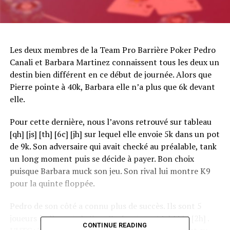
Les deux membres de la Team Pro Barrière Poker Pedro
Canali et Barbara Martinez connaissent tous les deux un
destin bien différent en ce début de journée. Alors que
Pierre pointe à 40k, Barbara elle n’a plus que 6k devant
elle.
Pour cette dernière, nous l’avons retrouvé sur tableau
[qh] [js] [th] [6c] [jh] sur lequel elle envoie 5k dans un pot
de 9k. Son adversaire qui avait checké au préalable, tank
un long moment puis se décide à payer. Bon choix
puisque Barbara muck son jeu. Son rival lui montre K9
pour la quinte floppée.
Pedro de son côté a connu plus de succès. Ils sont 5
joueurs à aller voir le flop. Ce dernier est [ah] [jh] [2h] .
CONTINUE READING