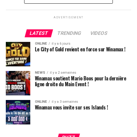
ADVERTISEMENT
LATEST
TRENDING
VIDEOS
ONLINE
il y a 6 jours
Le City of Gold revient en force sur Winamax !
NEWS
il y a 2 semaines
Winamax soutient Mario Boos pour la dernière
ligne droite du Main Event !
ONLINE
il y a 3 semaines
Winamax vous invite sur ses Islands !
Hugues Mazerolle, vainqueur du Main Event
La victoire de Chotec clôture donc ce festival qui aura,
globalement, ravi les joueurs. L’ambiance, la vue, le
climat, tout était au top et très bien organisé. Le casino