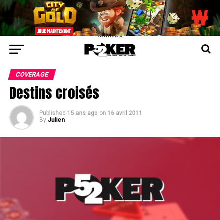
center>
COVERAGE
Destins croisés
Published
15 ans ago
on
16 avril 2011
By
Julien