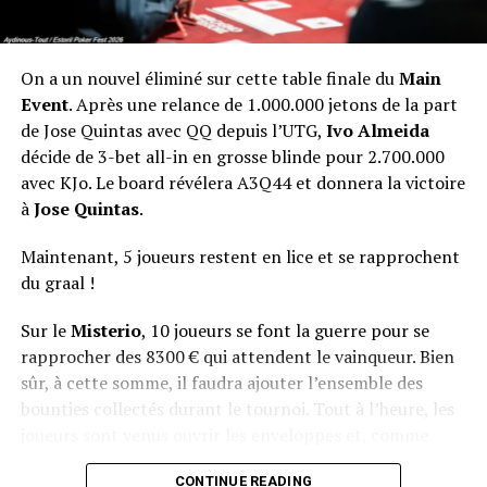
On a un nouvel éliminé sur cette table finale du
Main
Event
. Après une relance de 1.000.000 jetons de la part
de Jose Quintas avec QQ depuis l’UTG,
Ivo Almeida
décide de 3-bet all-in en grosse blinde pour 2.700.000
avec KJo. Le board révélera A3Q44 et donnera la victoire
à
Jose Quintas
.
Maintenant, 5 joueurs restent en lice et se rapprochent
du graal !
Sur le
Misterio
, 10 joueurs se font la guerre pour se
rapprocher des 8300 € qui attendent le vainqueur. Bien
sûr, à cette somme, il faudra ajouter l’ensemble des
bounties collectés durant le tournoi. Tout à l’heure, les
joueurs sont venus ouvrir les enveloppes et, comme
d’habitude, le suspense était à son comble.
CONTINUE READING