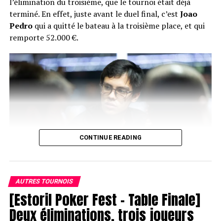
l’élimination du troisième, que le tournoi était déjà
terminé. En effet, juste avant le duel final, c’est
Joao
Pedro
qui a quitté le bateau à la troisième place, et qui
remporte 52.000 €.
CONTINUE READING
AUTRES TOURNOIS
[Estoril Poker Fest – Table Finale]
Joao Pedro
Deux éliminations, trois joueurs