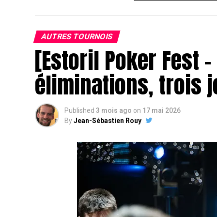
AUTRES TOURNOIS
[Estoril Poker Fest –
éliminations, trois 
J
Published
3 mois ago
on
17 mai 2026
By
Jean-Sébastien Rouy
Juste après son élimination, le head’s up a
« Chotec » Mazerolle
. Si ce dernier ava
adversaire, très compétent également, aura
Mais il n’en est rien !
Après 20 à 30 minutes, la main finale du to
pousser son adversaire à la faute pour fi