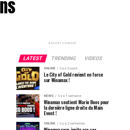
ens
ADVERTISEMENT
LATEST
TRENDING
VIDEOS
ONLINE
il y a 2 jours
Le City of Gold revient en force
sur Winamax !
NEWS
il y a 1 semaine
Winamax soutient Mario Boos pour
la dernière ligne droite du Main
Event !
ONLINE
il y a 2 semaines
Winamax vous invite sur ses