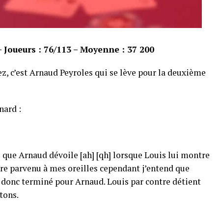
– Joueurs : 76/113 – Moyenne : 37 200
ez, c’est Arnaud Peyroles qui se lève pour la deuxième
nard :
[ts] que Arnaud dévoile [ah] [qh] lorsque Louis lui montre
core parvenu à mes oreilles cependant j’entend que
st donc terminé pour Arnaud. Louis par contre détient
tons.