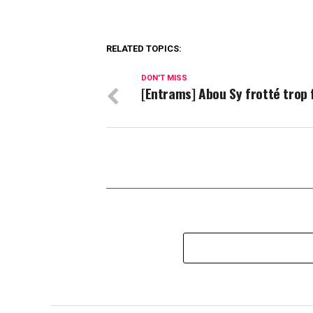
RELATED TOPICS:
DON'T MISS
[Entrams] Abou Sy frotté trop f