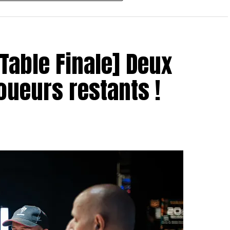
 Table Finale] Deux
joueurs restants !
oao Pedro
 donc eu lieu entre
Jose Quintas
et
Hugues
it une grande avance en jetons au début du duel, son
it bien pu revenir à niveau pour créer la surprise.
urnoi est arrivée, et Chotec a su s’imposer et
nalement remporter cette première édition