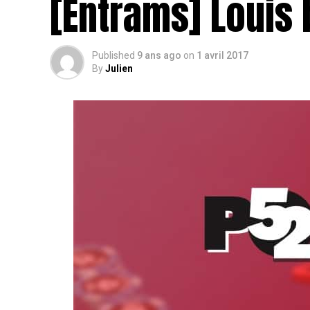
[Entrams] Louis 
Published
9 ans ago
on
1 avril 2017
By
Julien