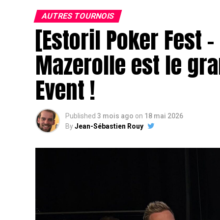
AUTRES TOURNOIS
[Estoril Poker Fest 
Mazerolle est le gr
Event !
Published
3 mois ago
on
18 mai 2026
By
Jean-Sébastien Rouy