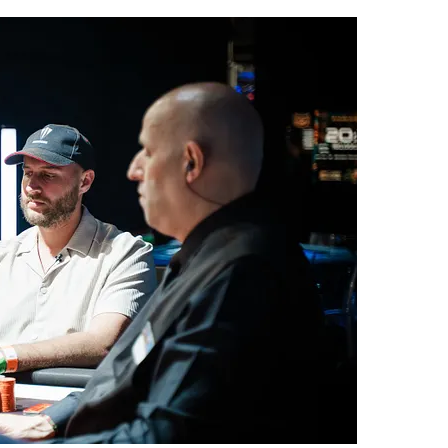
it une grande avance en jetons au début du duel, son
it bien pu revenir à niveau pour créer la surprise.
urnoi est arrivée, et Chotec a su s’imposer et
nalement remporter cette première édition
 très belle performance, le Portugais Jose Quintas,
donc runner-up pour 74.000 € !
jours, Hugues Mazerolle est donc le grand
00.000 € ainsi que le trophée. Quelque peu
ugues n’a que très peu exprimé sa joie, mais il a
ew à Comanche.
nt son petit bonhomme de chemin sur les réseaux
risque de se souvenir longtemps de sa photo