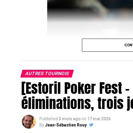
CON
AUTRES TOURNOIS
[Estoril Poker Fest –
éliminations, trois 
J
Published
3 mois ago
on
17 mai 2026
By
Jean-Sébastien Rouy
Juste après son élimination, le head’s up a