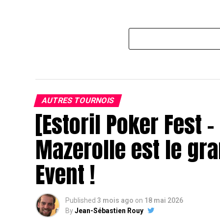
AUTRES TOURNOIS
[Estoril Poker Fest 
Mazerolle est le gr
Event !
Published
3 mois ago
on
18 mai 2026
By
Jean-Sébastien Rouy