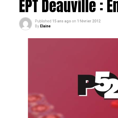
EPT Deauville : E
Published
15 ans ago
on
1 février 2012
By
Elaine