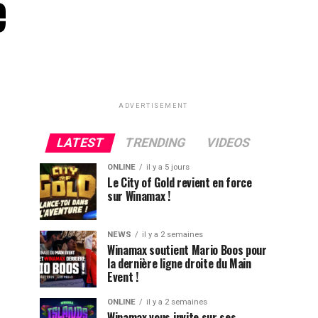
e
ADVERTISEMENT
LATEST
TRENDING
VIDEOS
ONLINE
il y a 5 jours
Le City of Gold revient en force
sur Winamax !
NEWS
il y a 2 semaines
Winamax soutient Mario Boos pour
la dernière ligne droite du Main
Event !
ONLINE
il y a 2 semaines
Winamax vous invite sur ses