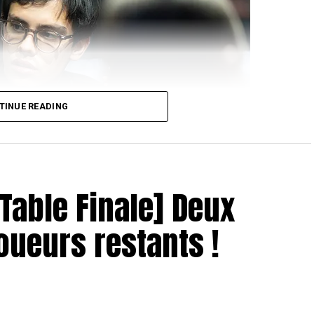
TINUE READING
 Table Finale] Deux
joueurs restants !
oao Pedro
 donc eu lieu entre
Jose Quintas
et
Hugues