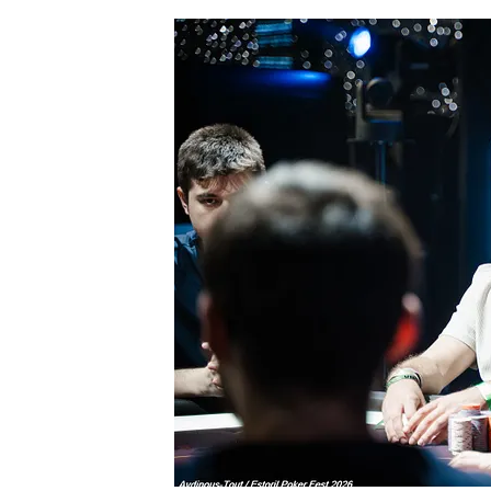
« Chotec » Mazerolle
. Si ce dernier ava
adversaire, très compétent également, aura
Mais il n’en est rien !
Après 20 à 30 minutes, la main finale du to
pousser son adversaire à la faute pour fi
portugaise de l’Estoril Poker Fest. Pour sa
membre de la
team NitroLogy
, termine 
Après un véritable marathon de plusieurs 
vainqueur du Main Event et remporte les 1
déstabilisé par l’ambiance autour de lui, H
tout de même fini par donner une intervi
La réaction du vainqueur fera certaineme
du poker français… En plus de ça, Chotec 
d’après-victoire… en peignoir !