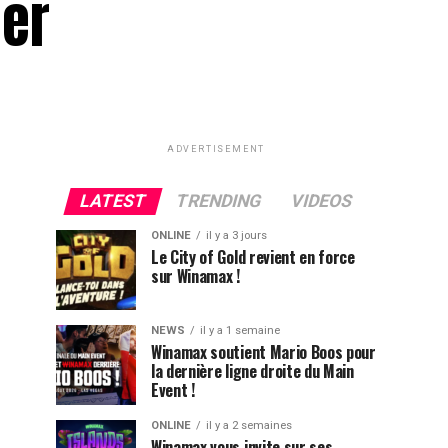
der
ADVERTISEMENT
LATEST
TRENDING
VIDEOS
ONLINE
il y a 3 jours
Le City of Gold revient en force
sur Winamax !
NEWS
il y a 1 semaine
Winamax soutient Mario Boos pour
la dernière ligne droite du Main
Event !
ONLINE
il y a 2 semaines
Winamax vous invite sur ses