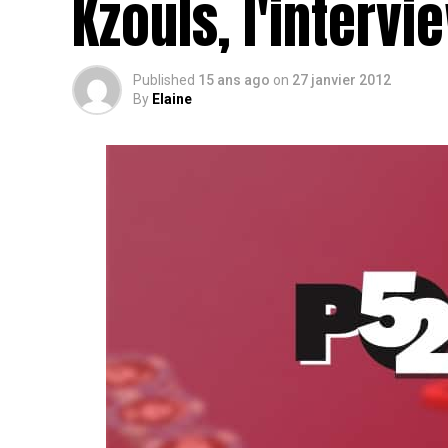
Kzouls, l'interv
Published
15 ans ago
on
27 janvier 2012
By
Elaine