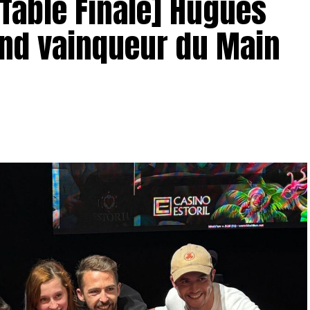
– Table Finale] Hugues
and vainqueur du Main