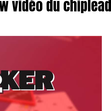
iew vidéo du chiplea