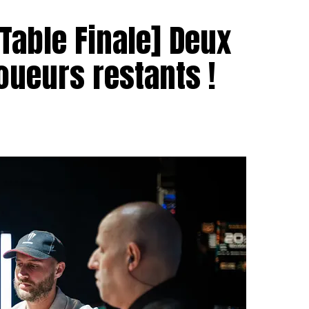
 Table Finale] Deux
joueurs restants !
oao Pedro
 donc eu lieu entre
Jose Quintas
et
Hugues
it une grande avance en jetons au début du duel, son
it bien pu revenir à niveau pour créer la surprise.
urnoi est arrivée, et Chotec a su s’imposer et
nalement remporter cette première édition
 très belle performance, le Portugais Jose Quintas,
donc runner-up pour 74.000 € !