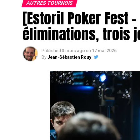
AUTRES TOURNOIS
[Estoril Poker Fest –
éliminations, trois 
J
Published
3 mois ago
on
17 mai 2026
By
Jean-Sébastien Rouy
Juste après son élimination, le head’s up a
« Chotec » Mazerolle
. Si ce dernier ava
adversaire, très compétent également, aura
Mais il n’en est rien !
Après 20 à 30 minutes, la main finale du to
pousser son adversaire à la faute pour fi
portugaise de l’Estoril Poker Fest. Pour sa
membre de la
team NitroLogy
, termine 