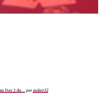
 au Day 2 du…
par
poker52