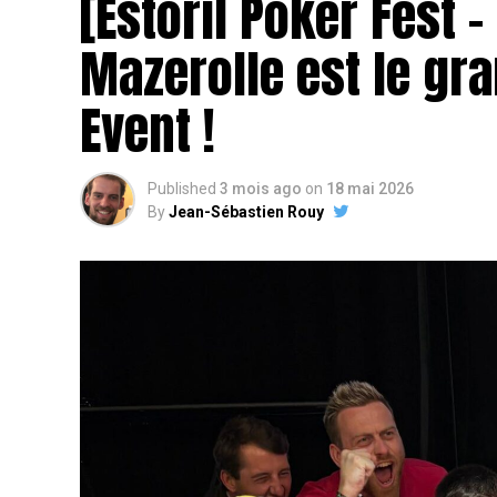
[Estoril Poker Fest 
Mazerolle est le gr
Event !
Published
3 mois ago
on
18 mai 2026
By
Jean-Sébastien Rouy