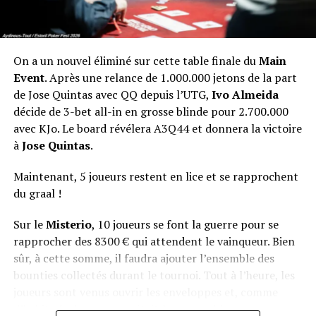
On a un nouvel éliminé sur cette table finale du
Main
Event
. Après une relance de 1.000.000 jetons de la part
de Jose Quintas avec QQ depuis l’UTG,
Ivo Almeida
décide de 3-bet all-in en grosse blinde pour 2.700.000
avec KJo. Le board révélera A3Q44 et donnera la victoire
à
Jose Quintas
.
Maintenant, 5 joueurs restent en lice et se rapprochent
du graal !
Sur le
Misterio
, 10 joueurs se font la guerre pour se
rapprocher des 8300 € qui attendent le vainqueur. Bien
sûr, à cette somme, il faudra ajouter l’ensemble des
bounties collectés durant le tournoi. Tout à l’heure, les
joueurs sont venus ouvrir les enveloppes et, comme
d’habitude, le suspense était à son comble.