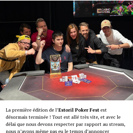
La première édition de l’
Estoril Poker Fest
est
désormais terminée ! Tout est allé très vite, et avec le
délai que nous devons respecter par rapport au stream,
nous n’avons même pas eu le temps d’annoncer