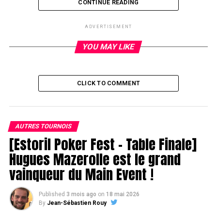
CONTINUE READING
RELATED TOPICS:
ADVERTISEMENT
UP NEXT
Thomas Casini termine 7ème
YOU MAY LIKE
DON'T MISS
Reprise
CLICK TO COMMENT
AUTRES TOURNOIS
[Estoril Poker Fest – Table Finale]
Hugues Mazerolle est le grand
vainqueur du Main Event !
Published
3 mois ago
on
18 mai 2026
By
Jean-Sébastien Rouy