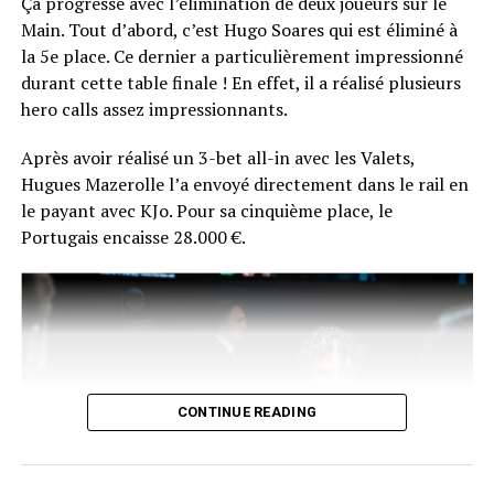
Ça progresse avec l’élimination de deux joueurs sur le
que très peu exprimé sa joie, mais il a tout de même fini
Main. Tout d’abord, c’est Hugo Soares qui est éliminé à
par donner une interview à Comanche.
la 5e place. Ce dernier a particulièrement impressionné
durant cette table finale ! En effet, il a réalisé plusieurs
La réaction du vainqueur fera certainement son petit
hero calls assez impressionnants.
bonhomme de chemin sur les réseaux du poker
français… En plus de ça, Chotec risque de se souvenir
Après avoir réalisé un 3-bet all-in avec les Valets,
longtemps de sa photo d’après-victoire… en peignoir !
Hugues Mazerolle l’a envoyé directement dans le rail en
le payant avec KJo. Pour sa cinquième place, le
Portugais encaisse 28.000 €.
CONTINUE READING