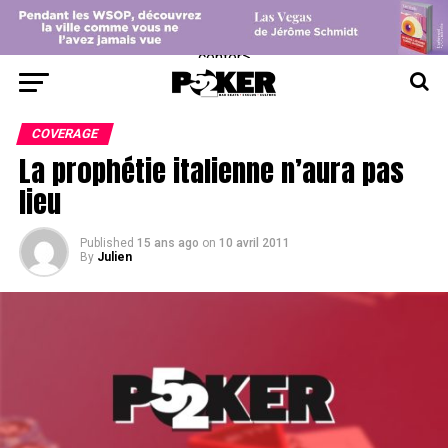
center>
COVERAGE
La prophétie italienne n’aura pas
lieu
Published
15 ans ago
on
10 avril 2011
By
Julien