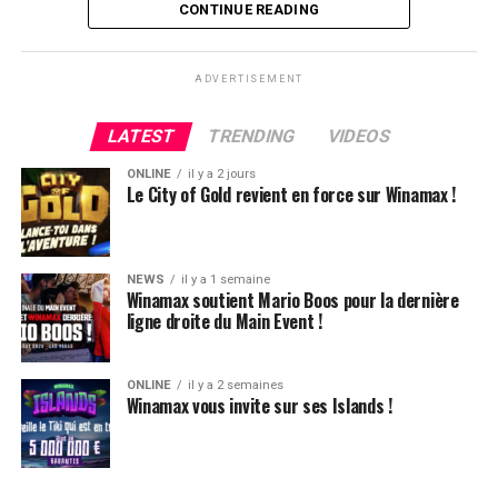
CONTINUE READING
ADVERTISEMENT
LATEST
TRENDING
VIDEOS
ONLINE
il y a 2 jours
Le City of Gold revient en force sur Winamax !
NEWS
il y a 1 semaine
Winamax soutient Mario Boos pour la dernière
ligne droite du Main Event !
ONLINE
il y a 2 semaines
Winamax vous invite sur ses Islands !
Hugues Mazerolle, vainqueur du Main Event
La victoire de Chotec clôture donc ce festival qui aura,
globalement, ravi les joueurs. L’ambiance, la vue, le