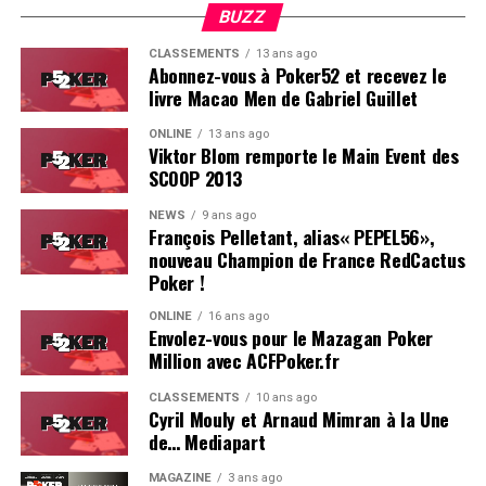
climat, tout était au top et très bien organisé. Le casino
BUZZ
Estoril est particulièrement bien adapté pour ce genre
CLASSEMENTS
13 ans ago
d’événement.
Abonnez-vous à Poker52 et recevez le
livre Macao Men de Gabriel Guillet
On se reverra probablement l’année prochaine pour le
ONLINE
13 ans ago
coverage d’une deuxième édition, du moins, on l’espère !
Viktor Blom remporte le Main Event des
SCOOP 2013
Résultats du Main Event :
NEWS
9 ans ago
François Pelletant, alias« PEPEL56»,
Hugues Mazerolle (France) : 100.000 €
nouveau Champion de France RedCactus
Jose Quintas (Portugal) : 74.000 €
Poker !
Joao Pedro Ferreira (Portugal) : 52.000 €
ONLINE
16 ans ago
Envolez-vous pour le Mazagan Poker
Dylan Lauret (France) : 38.000 €
Million avec ACFPoker.fr
Hugo Soares (Portugal) : 28.000 €
CLASSEMENTS
10 ans ago
Cyril Mouly et Arnaud Mimran à la Une
Ivo Almeida (Portugal) : 21.390 €
de… Mediapart
Leo Philippe (France) : 16.000 €
MAGAZINE
3 ans ago