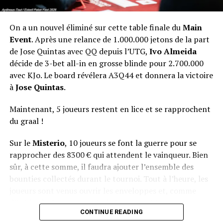
On a un nouvel éliminé sur cette table finale du
Main
Event
. Après une relance de 1.000.000 jetons de la part
de Jose Quintas avec QQ depuis l’UTG,
Ivo Almeida
décide de 3-bet all-in en grosse blinde pour 2.700.000
avec KJo. Le board révélera A3Q44 et donnera la victoire
à
Jose Quintas
.
Maintenant, 5 joueurs restent en lice et se rapprochent
du graal !
Sur le
Misterio
, 10 joueurs se font la guerre pour se
rapprocher des 8300 € qui attendent le vainqueur. Bien
sûr, à cette somme, il faudra ajouter l’ensemble des
bounties collectés durant le tournoi. Tout à l’heure, les
joueurs sont venus ouvrir les enveloppes et, comme
d’habitude, le suspense était à son comble.
CONTINUE READING