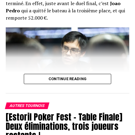
terminé. En effet, juste avant le duel final, c’est
Joao
Pedro
qui a quitté le bateau à la troisième place, et qui
remporte 52.000 €.
CONTINUE READING
AUTRES TOURNOIS
[Estoril Poker Fest – Table Finale]
Joao Pedro
Deux éliminations, trois joueurs
Juste après son élimination, le head’s up a donc eu lieu