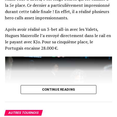
par donner une interview à Comanche.
la 5e place. Ce dernier a particulièrement impressionné
durant cette table finale ! En effet, il a réalisé plusieurs
La réaction du vainqueur fera certainement son petit
hero calls assez impressionnants.
bonhomme de chemin sur les réseaux du poker
français… En plus de ça, Chotec risque de se souvenir
Après avoir réalisé un 3-bet all-in avec les Valets,
longtemps de sa photo d’après-victoire… en peignoir !
Hugues Mazerolle l’a envoyé directement dans le rail en
le payant avec KJo. Pour sa cinquième place, le
Portugais encaisse 28.000 €.
CONTINUE READING
AUTRES TOURNOIS