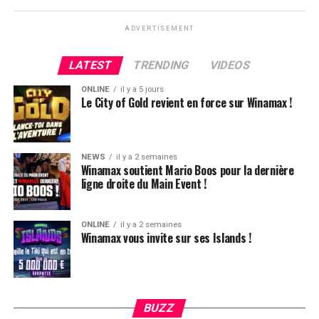
ADVERTISEMENT
LATEST
TRENDING
VIDEOS
ONLINE
il y a 5 jours
Le City of Gold revient en force sur Winamax !
NEWS
il y a 2 semaines
Winamax soutient Mario Boos pour la dernière
ligne droite du Main Event !
ONLINE
il y a 2 semaines
Winamax vous invite sur ses Islands !
Hugues Mazerolle, vainqueur du Main Event
La victoire de Chotec clôture donc ce festival qui aura,
globalement, ravi les joueurs. L’ambiance, la vue, le
climat, tout était au top et très bien organisé. Le casino
BUZZ