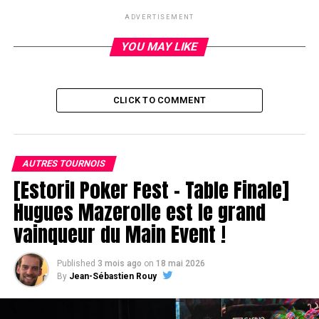
ADVERTISEMENT
RELATED TOPICS:
YOU MAY LIKE
UP NEXT
Ekrem(age)
DON'T MISS
Andrulis chipleader à l'issue du Day 1A
CLICK TO COMMENT
AUTRES TOURNOIS
[Estoril Poker Fest – Table Finale]
Hugues Mazerolle est le grand
vainqueur du Main Event !
Published
3 mois ago
on
18 mai 2026
By
Jean-Sébastien Rouy