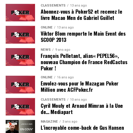
Estoril est particulièrement bien adapté pour ce genre
CLASSEMENTS
13 ans ago
d’événement.
Abonnez-vous à Poker52 et recevez le
livre Macao Men de Gabriel Guillet
On se reverra probablement l’année prochaine pour le
ONLINE
13 ans ago
coverage d’une deuxième édition, du moins, on l’espère !
Viktor Blom remporte le Main Event des
SCOOP 2013
Résultats du Main Event :
NEWS
9 ans ago
François Pelletant, alias« PEPEL56»,
Hugues Mazerolle (France) : 100.000 €
nouveau Champion de France RedCactus
Jose Quintas (Portugal) : 74.000 €
Poker !
Joao Pedro Ferreira (Portugal) : 52.000 €
ONLINE
16 ans ago
Envolez-vous pour le Mazagan Poker
Dylan Lauret (France) : 38.000 €
Million avec ACFPoker.fr
Hugo Soares (Portugal) : 28.000 €
CLASSEMENTS
10 ans ago
Cyril Mouly et Arnaud Mimran à la Une
Ivo Almeida (Portugal) : 21.390 €
de… Mediapart
Leo Philippe (France) : 16.000 €
MAGAZINE
3 ans ago
L’incroyable come-back de Gus Hansen