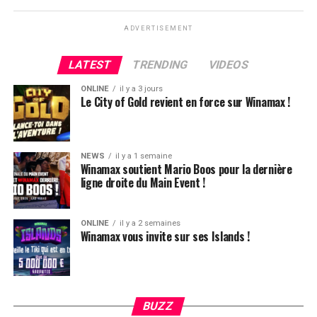
ADVERTISEMENT
LATEST
TRENDING
VIDEOS
ONLINE
il y a 3 jours
Le City of Gold revient en force sur Winamax !
NEWS
il y a 1 semaine
Winamax soutient Mario Boos pour la dernière
ligne droite du Main Event !
ONLINE
il y a 2 semaines
Winamax vous invite sur ses Islands !
Hugues Mazerolle, vainqueur du Main Event
La victoire de Chotec clôture donc ce festival qui aura,
globalement, ravi les joueurs. L’ambiance, la vue, le
climat, tout était au top et très bien organisé. Le casino
BUZZ