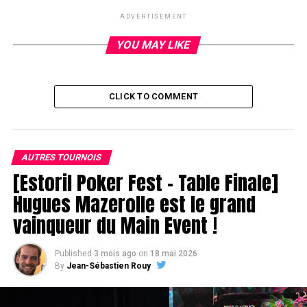
ADVERTISEMENT
YOU MAY LIKE
RELATED TOPICS:
UP NEXT
La prophétie s’est avérée exacte
CLICK TO COMMENT
DON'T MISS
Day 3 et dernier jour du Barrière Cannes Croisette
AUTRES TOURNOIS
[Estoril Poker Fest – Table Finale]
Hugues Mazerolle est le grand
vainqueur du Main Event !
Published
3 mois ago
on
18 mai 2026
By
Jean-Sébastien Rouy