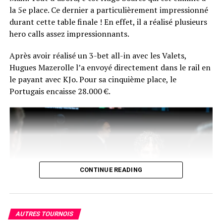
par donner une interview à Comanche.
la 5e place. Ce dernier a particulièrement impressionné
durant cette table finale ! En effet, il a réalisé plusieurs
La réaction du vainqueur fera certainement son petit
hero calls assez impressionnants.
bonhomme de chemin sur les réseaux du poker
français… En plus de ça, Chotec risque de se souvenir
Après avoir réalisé un 3-bet all-in avec les Valets,
longtemps de sa photo d’après-victoire… en peignoir !
Hugues Mazerolle l’a envoyé directement dans le rail en
le payant avec KJo. Pour sa cinquième place, le
Portugais encaisse 28.000 €.
CONTINUE READING
AUTRES TOURNOIS