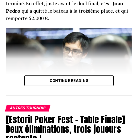
terminé. En effet, juste avant le duel final, c’est
Joao
Pedro
qui a quitté le bateau à la troisième place, et qui
remporte 52.000 €.
CONTINUE READING
AUTRES TOURNOIS
[Estoril Poker Fest – Table Finale]
Joao Pedro
Deux éliminations, trois joueurs
Juste après son élimination, le head’s up a donc eu lieu