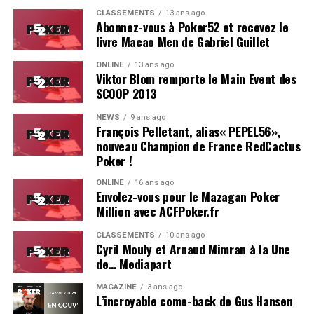
Estoril est particulièrement bien adapté pour ce genre
CLASSEMENTS
13 ans ago
d’événement.
Abonnez-vous à Poker52 et recevez le
livre Macao Men de Gabriel Guillet
On se reverra probablement l’année prochaine pour le
ONLINE
13 ans ago
coverage d’une deuxième édition, du moins, on l’espère !
Viktor Blom remporte le Main Event des
SCOOP 2013
Résultats du Main Event :
NEWS
9 ans ago
François Pelletant, alias« PEPEL56»,
Hugues Mazerolle (France) : 100.000 €
nouveau Champion de France RedCactus
Jose Quintas (Portugal) : 74.000 €
Poker !
Joao Pedro Ferreira (Portugal) : 52.000 €
ONLINE
16 ans ago
Envolez-vous pour le Mazagan Poker
Dylan Lauret (France) : 38.000 €
Million avec ACFPoker.fr
Hugo Soares (Portugal) : 28.000 €
CLASSEMENTS
10 ans ago
Cyril Mouly et Arnaud Mimran à la Une
Ivo Almeida (Portugal) : 21.390 €
de… Mediapart
Leo Philippe (France) : 16.000 €
MAGAZINE
3 ans ago
L’incroyable come-back de Gus Hansen