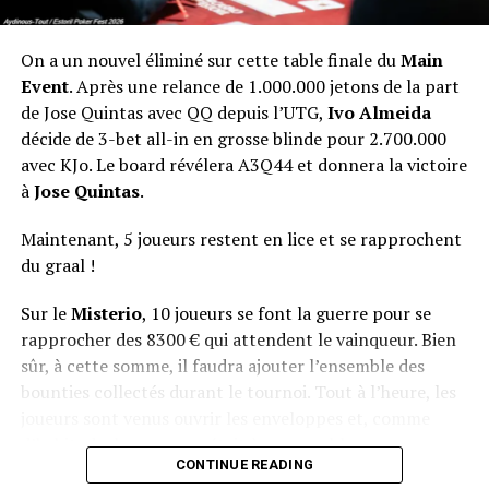
On a un nouvel éliminé sur cette table finale du
Main
Event
. Après une relance de 1.000.000 jetons de la part
de Jose Quintas avec QQ depuis l’UTG,
Ivo Almeida
décide de 3-bet all-in en grosse blinde pour 2.700.000
avec KJo. Le board révélera A3Q44 et donnera la victoire
à
Jose Quintas
.
Maintenant, 5 joueurs restent en lice et se rapprochent
du graal !
Sur le
Misterio
, 10 joueurs se font la guerre pour se
rapprocher des 8300 € qui attendent le vainqueur. Bien
sûr, à cette somme, il faudra ajouter l’ensemble des
bounties collectés durant le tournoi. Tout à l’heure, les
joueurs sont venus ouvrir les enveloppes et, comme
d’habitude, le suspense était à son comble.
CONTINUE READING