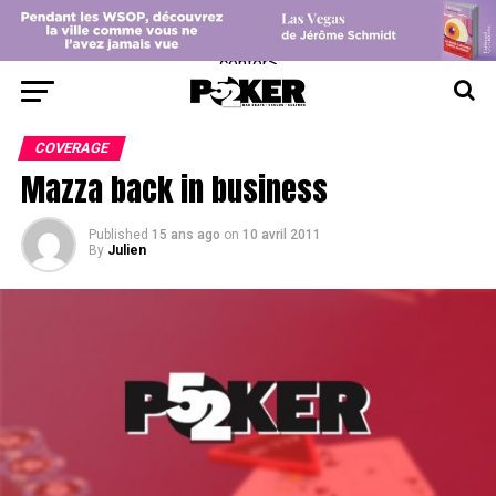
center>
COVERAGE
Mazza back in business
Published
15 ans ago
on
10 avril 2011
By
Julien