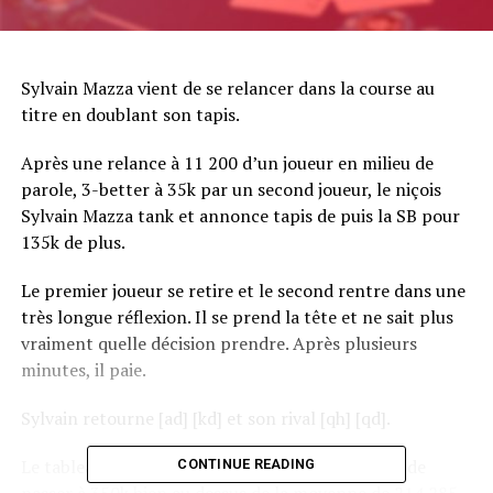
Sylvain Mazza vient de se relancer dans la course au
titre en doublant son tapis.
Après une relance à 11 200 d’un joueur en milieu de
parole, 3-better à 35k par un second joueur, le niçois
Sylvain Mazza tank et annonce tapis de puis la SB pour
135k de plus.
Le premier joueur se retire et le second rentre dans une
très longue réflexion. Il se prend la tête et ne sait plus
vraiment quelle décision prendre. Après plusieurs
minutes, il paie.
Sylvain retourne [ad] [kd] et son rival [qh] [qd].
Le tableau [kc] [3s] [2s] [7c] [6d] permet à Mazza de
CONTINUE READING
passer à 350k bien au dessus de la moyenne de 214 285.