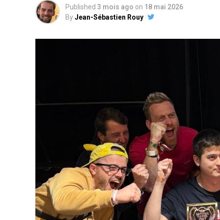
Published
3 mois ago
on
18 mai 2026
By
Jean-Sébastien Rouy