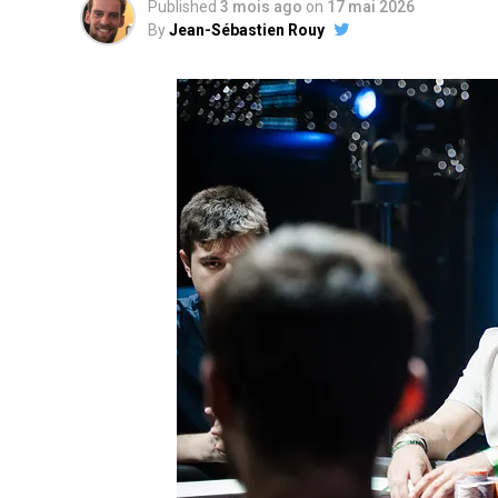
Published
3 mois ago
on
17 mai 2026
By
Jean-Sébastien Rouy
Juste après son élimination, le head’s up a
« Chotec » Mazerolle
. Si ce dernier ava
adversaire, très compétent également, aura
Mais il n’en est rien !
Après 20 à 30 minutes, la main finale du to
pousser son adversaire à la faute pour fi
portugaise de l’Estoril Poker Fest. Pour sa
membre de la
team NitroLogy
, termine 
Après un véritable marathon de plusieurs 
vainqueur du Main Event et remporte les 1
déstabilisé par l’ambiance autour de lui, H
tout de même fini par donner une intervi
La réaction du vainqueur fera certaineme