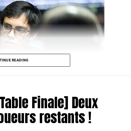
TINUE READING
 Table Finale] Deux
joueurs restants !
oao Pedro