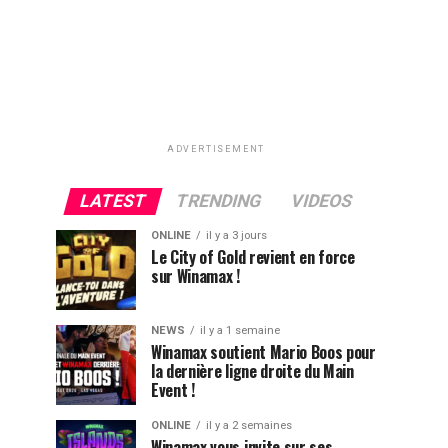
ADVERTISEMENT
LATEST
TRENDING
VIDEOS
ONLINE
il y a 3 jours
Le City of Gold revient en force
sur Winamax !
NEWS
il y a 1 semaine
Winamax soutient Mario Boos pour
la dernière ligne droite du Main
Event !
ONLINE
il y a 2 semaines
Winamax vous invite sur ses