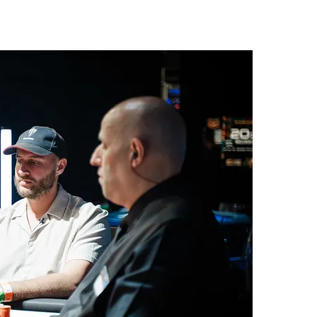
 donc eu lieu entre
Jose Quintas
et
Hugues
it une grande avance en jetons au début du duel, son
it bien pu revenir à niveau pour créer la surprise.
urnoi est arrivée, et Chotec a su s’imposer et
nalement remporter cette première édition
 très belle performance, le Portugais Jose Quintas,
donc runner-up pour 74.000 € !
jours, Hugues Mazerolle est donc le grand
00.000 € ainsi que le trophée. Quelque peu
ugues n’a que très peu exprimé sa joie, mais il a
ew à Comanche.
nt son petit bonhomme de chemin sur les réseaux