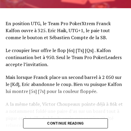
En position UTG, le Team Pro PokerXtrem Franck
Kalfon ouvre à 325. Eric Haik, UTG+1, le paie tout
comme le bouton et Sébastien Compte de la SB.
Le croupier leur offre le flop [6s] [Ts] [Qs] . Kalfon
continuation bet à 950. Seul le Team Pro PokerLeaders
accepte l’invitation.
Mais lorsque Franck place un second barrel à 2 050 sur
le [Kd], Eric abandonne le coup. Bien vu puisque Kalfon
lui montre [5s] [7s] pour la couleur floppée.
A la même table, Victor Choupeaux pointe déjà à 86k et
a notamment foldé une paire d’as sur un board tout à
pique en bataille de blinds après que sa mise ait été
CONTINUE READING
relancée.