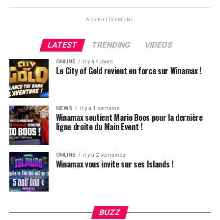
ADVERTISEMENT
LATEST
TRENDING
VIDEOS
ONLINE
il y a 4 jours
Le City of Gold revient en force sur Winamax !
NEWS
il y a 1 semaine
Winamax soutient Mario Boos pour la dernière
ligne droite du Main Event !
ONLINE
il y a 2 semaines
Winamax vous invite sur ses Islands !
Hugues Mazerolle, vainqueur du Main Event
La victoire de Chotec clôture donc ce festival qui aura,
globalement, ravi les joueurs. L’ambiance, la vue, le
climat, tout était au top et très bien organisé. Le casino
BUZZ