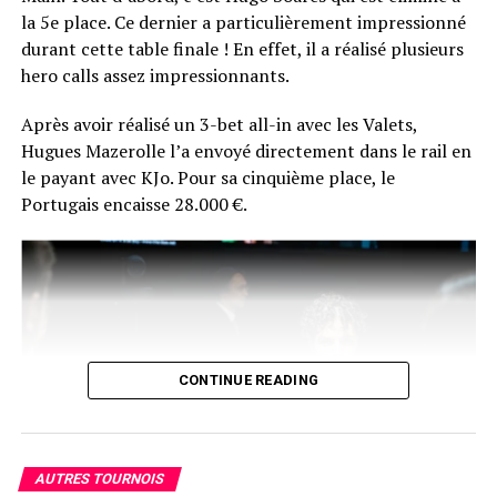
par donner une interview à Comanche.
la 5e place. Ce dernier a particulièrement impressionné
durant cette table finale ! En effet, il a réalisé plusieurs
La réaction du vainqueur fera certainement son petit
hero calls assez impressionnants.
bonhomme de chemin sur les réseaux du poker
français… En plus de ça, Chotec risque de se souvenir
Après avoir réalisé un 3-bet all-in avec les Valets,
longtemps de sa photo d’après-victoire… en peignoir !
Hugues Mazerolle l’a envoyé directement dans le rail en
le payant avec KJo. Pour sa cinquième place, le
Portugais encaisse 28.000 €.
CONTINUE READING
AUTRES TOURNOIS