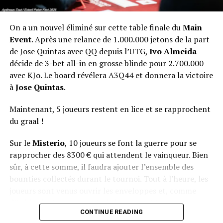
On a un nouvel éliminé sur cette table finale du
Main
Event
. Après une relance de 1.000.000 jetons de la part
de Jose Quintas avec QQ depuis l’UTG,
Ivo Almeida
décide de 3-bet all-in en grosse blinde pour 2.700.000
avec KJo. Le board révélera A3Q44 et donnera la victoire
à
Jose Quintas
.
Maintenant, 5 joueurs restent en lice et se rapprochent
du graal !
Sur le
Misterio
, 10 joueurs se font la guerre pour se
rapprocher des 8300 € qui attendent le vainqueur. Bien
sûr, à cette somme, il faudra ajouter l’ensemble des
bounties collectés durant le tournoi. Tout à l’heure, les
joueurs sont venus ouvrir les enveloppes et, comme
d’habitude, le suspense était à son comble.
CONTINUE READING