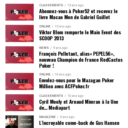
Estoril est particulièrement bien adapté pour ce genre
CLASSEMENTS
13 ans ago
d’événement.
Abonnez-vous à Poker52 et recevez le
livre Macao Men de Gabriel Guillet
On se reverra probablement l’année prochaine pour le
ONLINE
13 ans ago
coverage d’une deuxième édition, du moins, on l’espère !
Viktor Blom remporte le Main Event des
SCOOP 2013
Résultats du Main Event :
NEWS
9 ans ago
François Pelletant, alias« PEPEL56»,
Hugues Mazerolle (France) : 100.000 €
nouveau Champion de France RedCactus
Jose Quintas (Portugal) : 74.000 €
Poker !
Joao Pedro Ferreira (Portugal) : 52.000 €
ONLINE
16 ans ago
Envolez-vous pour le Mazagan Poker
Dylan Lauret (France) : 38.000 €
Million avec ACFPoker.fr
Hugo Soares (Portugal) : 28.000 €
CLASSEMENTS
10 ans ago
Cyril Mouly et Arnaud Mimran à la Une
Ivo Almeida (Portugal) : 21.390 €
de… Mediapart
Leo Philippe (France) : 16.000 €
MAGAZINE
3 ans ago
L’incroyable come-back de Gus Hansen