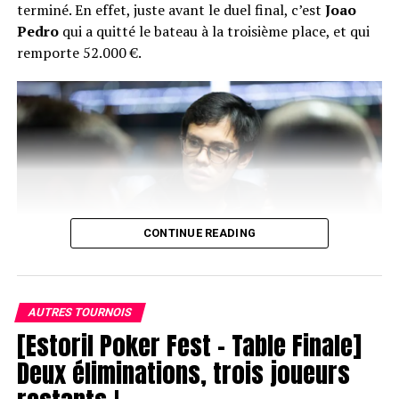
terminé. En effet, juste avant le duel final, c’est
Joao
Pedro
qui a quitté le bateau à la troisième place, et qui
remporte 52.000 €.
CONTINUE READING
AUTRES TOURNOIS
[Estoril Poker Fest – Table Finale]
Joao Pedro
Deux éliminations, trois joueurs
Juste après son élimination, le head’s up a donc eu lieu