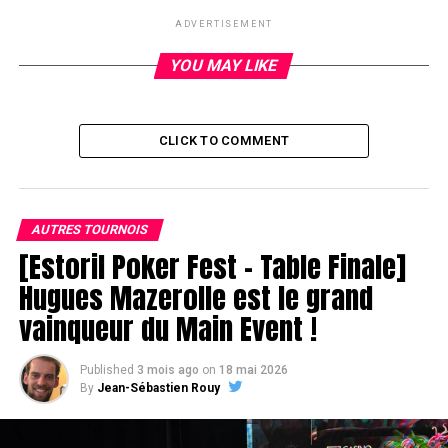
ADVERTISEMENT
RELATED TOPICS:
YOU MAY LIKE
UP NEXT
Pas assez deep apparemment
DON'T MISS
CLICK TO COMMENT
Retardataires
AUTRES TOURNOIS
[Estoril Poker Fest – Table Finale]
Hugues Mazerolle est le grand
vainqueur du Main Event !
Published
3 mois ago
on
18 mai 2026
By
Jean-Sébastien Rouy