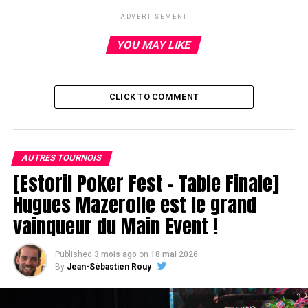
Leo Sellez
ADVERTISEMENT
YOU MAY LIKE
CLICK TO COMMENT
AUTRES TOURNOIS
[Estoril Poker Fest – Table Finale]
Hugues Mazerolle est le grand
vainqueur du Main Event !
Published
3 mois ago
on
18 mai 2026
By
Jean-Sébastien Rouy