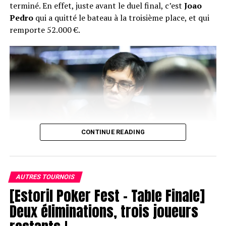
terminé. En effet, juste avant le duel final, c’est
Joao
Pedro
qui a quitté le bateau à la troisième place, et qui
Eric Sagne, qui pointe déjà à 25k
remporte 52.000 €.
RELATED TOPICS:
UP NEXT
First break
DON'T MISS
40 petites minutes…
CONTINUE READING
AUTRES TOURNOIS
[Estoril Poker Fest – Table Finale]
Joao Pedro
Deux éliminations, trois joueurs
Juste après son élimination, le head’s up a donc eu lieu