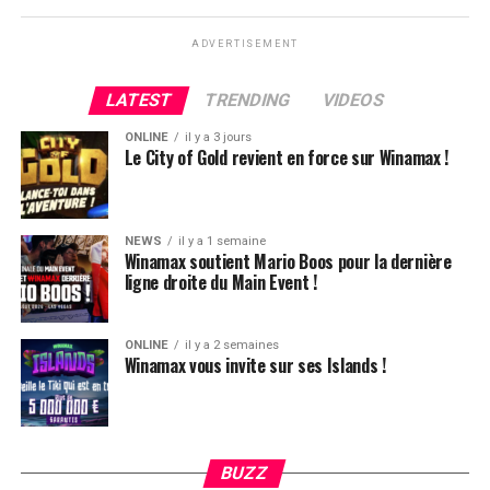
ADVERTISEMENT
LATEST
TRENDING
VIDEOS
ONLINE
il y a 3 jours
Le City of Gold revient en force sur Winamax !
NEWS
il y a 1 semaine
Winamax soutient Mario Boos pour la dernière
ligne droite du Main Event !
ONLINE
il y a 2 semaines
Winamax vous invite sur ses Islands !
Hugues Mazerolle, vainqueur du Main Event
La victoire de Chotec clôture donc ce festival qui aura,
globalement, ravi les joueurs. L’ambiance, la vue, le
climat, tout était au top et très bien organisé. Le casino
BUZZ