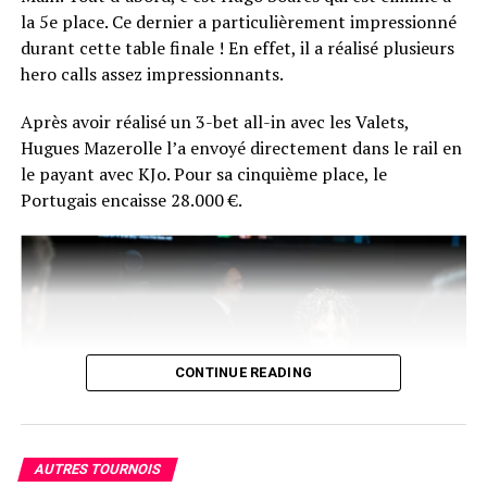
par donner une interview à Comanche.
la 5e place. Ce dernier a particulièrement impressionné
durant cette table finale ! En effet, il a réalisé plusieurs
La réaction du vainqueur fera certainement son petit
hero calls assez impressionnants.
bonhomme de chemin sur les réseaux du poker
français… En plus de ça, Chotec risque de se souvenir
Après avoir réalisé un 3-bet all-in avec les Valets,
longtemps de sa photo d’après-victoire… en peignoir !
Hugues Mazerolle l’a envoyé directement dans le rail en
le payant avec KJo. Pour sa cinquième place, le
Portugais encaisse 28.000 €.
CONTINUE READING
AUTRES TOURNOIS