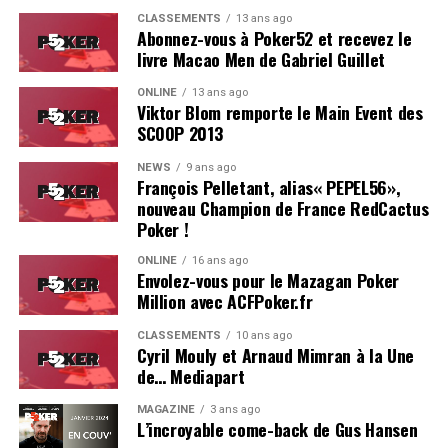
Estoril est particulièrement bien adapté pour ce genre
CLASSEMENTS
13 ans ago
d’événement.
Abonnez-vous à Poker52 et recevez le
livre Macao Men de Gabriel Guillet
On se reverra probablement l’année prochaine pour le
ONLINE
13 ans ago
coverage d’une deuxième édition, du moins, on l’espère !
Viktor Blom remporte le Main Event des
SCOOP 2013
Résultats du Main Event :
NEWS
9 ans ago
François Pelletant, alias« PEPEL56»,
Hugues Mazerolle (France) : 100.000 €
nouveau Champion de France RedCactus
Jose Quintas (Portugal) : 74.000 €
Poker !
Joao Pedro Ferreira (Portugal) : 52.000 €
ONLINE
16 ans ago
Envolez-vous pour le Mazagan Poker
Dylan Lauret (France) : 38.000 €
Million avec ACFPoker.fr
Hugo Soares (Portugal) : 28.000 €
CLASSEMENTS
10 ans ago
Cyril Mouly et Arnaud Mimran à la Une
Ivo Almeida (Portugal) : 21.390 €
de… Mediapart
Leo Philippe (France) : 16.000 €
MAGAZINE
3 ans ago
L’incroyable come-back de Gus Hansen