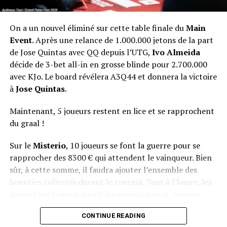
On a un nouvel éliminé sur cette table finale du
Main
Event
. Après une relance de 1.000.000 jetons de la part
de Jose Quintas avec QQ depuis l’UTG,
Ivo Almeida
décide de 3-bet all-in en grosse blinde pour 2.700.000
avec KJo. Le board révélera A3Q44 et donnera la victoire
à
Jose Quintas
.
Maintenant, 5 joueurs restent en lice et se rapprochent
du graal !
Sur le
Misterio
, 10 joueurs se font la guerre pour se
rapprocher des 8300 € qui attendent le vainqueur. Bien
sûr, à cette somme, il faudra ajouter l’ensemble des
bounties collectés durant le tournoi. Tout à l’heure, les
joueurs sont venus ouvrir les enveloppes et, comme
d’habitude, le suspense était à son comble.
CONTINUE READING