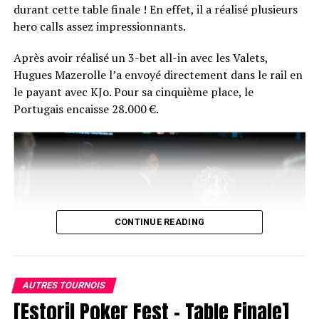
durant cette table finale ! En effet, il a réalisé plusieurs
La réaction du vainqueur fera certainement son petit
hero calls assez impressionnants.
bonhomme de chemin sur les réseaux du poker
français… En plus de ça, Chotec risque de se souvenir
Après avoir réalisé un 3-bet all-in avec les Valets,
longtemps de sa photo d’après-victoire… en peignoir !
Hugues Mazerolle l’a envoyé directement dans le rail en
le payant avec KJo. Pour sa cinquième place, le
Portugais encaisse 28.000 €.
CONTINUE READING
AUTRES TOURNOIS
[Estoril Poker Fest – Table Finale]