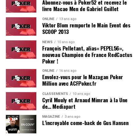
Abonnez-vous à Poker52 et recevez le
livre Macao Men de Gabriel Guillet
On se reverra probablement l’année prochaine pour le
ONLINE
13 ans ago
coverage d’une deuxième édition, du moins, on l’espère !
Viktor Blom remporte le Main Event des
SCOOP 2013
Résultats du Main Event :
NEWS
10 ans ago
François Pelletant, alias« PEPEL56»,
Hugues Mazerolle (France) : 100.000 €
nouveau Champion de France RedCactus
Jose Quintas (Portugal) : 74.000 €
Poker !
Joao Pedro Ferreira (Portugal) : 52.000 €
ONLINE
16 ans ago
Envolez-vous pour le Mazagan Poker
Dylan Lauret (France) : 38.000 €
Million avec ACFPoker.fr
Hugo Soares (Portugal) : 28.000 €
CLASSEMENTS
10 ans ago
Cyril Mouly et Arnaud Mimran à la Une
Ivo Almeida (Portugal) : 21.390 €
de… Mediapart
Leo Philippe (France) : 16.000 €
MAGAZINE
3 ans ago
L’incroyable come-back de Gus Hansen