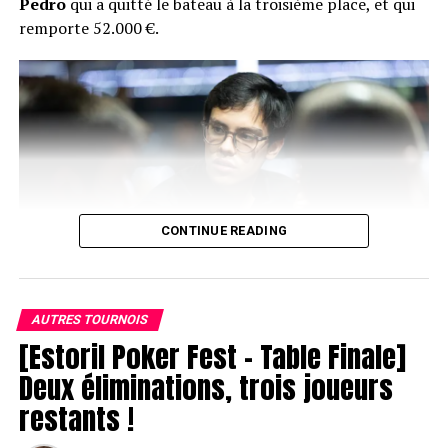
Pedro
qui a quitté le bateau à la troisième place, et qui
remporte 52.000 €.
CONTINUE READING
AUTRES TOURNOIS
[Estoril Poker Fest – Table Finale]
Joao Pedro
Deux éliminations, trois joueurs
restants !
Juste après son élimination, le head’s up a donc eu lieu
entre
Jose Quintas
et
Hugues « Chotec » Mazerolle
. Si