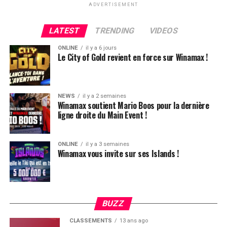
ADVERTISEMENT
LATEST
TRENDING
VIDEOS
ONLINE
il y a 6 jours
Le City of Gold revient en force sur Winamax !
NEWS
il y a 2 semaines
Winamax soutient Mario Boos pour la dernière
ligne droite du Main Event !
ONLINE
il y a 3 semaines
Winamax vous invite sur ses Islands !
Hugues Mazerolle, vainqueur du Main Event
La victoire de Chotec clôture donc ce festival qui aura,
globalement, ravi les joueurs. L’ambiance, la vue, le
climat, tout était au top et très bien organisé. Le casino
BUZZ
Estoril est particulièrement bien adapté pour ce genre
CLASSEMENTS
13 ans ago
d’événement.