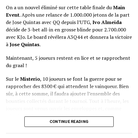
On a un nouvel éliminé sur cette table finale du
Main
Event
. Après une relance de 1.000.000 jetons de la part
de Jose Quintas avec QQ depuis l’UTG,
Ivo Almeida
décide de 3-bet all-in en grosse blinde pour 2.700.000
avec KJo. Le board révélera A3Q44 et donnera la victoire
à
Jose Quintas
.
Maintenant, 5 joueurs restent en lice et se rapprochent
du graal !
Sur le
Misterio
, 10 joueurs se font la guerre pour se
rapprocher des 8300 € qui attendent le vainqueur. Bien
sûr, à cette somme, il faudra ajouter l’ensemble des
bounties collectés durant le tournoi. Tout à l’heure, les
joueurs sont venus ouvrir les enveloppes et, comme
d’habitude, le suspense était à son comble.
CONTINUE READING