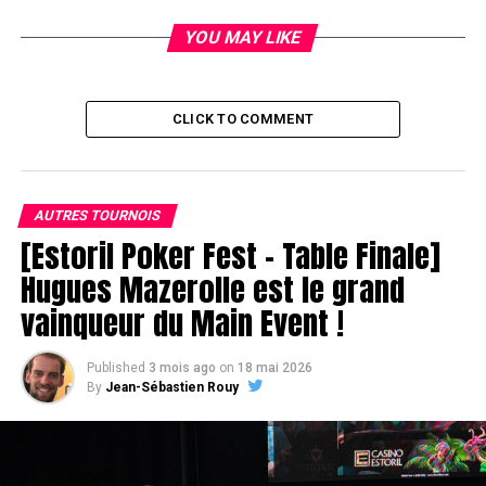
YOU MAY LIKE
CLICK TO COMMENT
AUTRES TOURNOIS
[Estoril Poker Fest – Table Finale]
Hugues Mazerolle est le grand
vainqueur du Main Event !
Published
3 mois ago
on
18 mai 2026
By
Jean-Sébastien Rouy