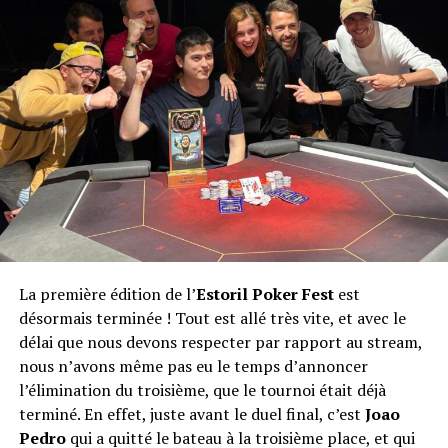
165.000 MAD en plus des bountys. Le runner-up repart
également avec 165.000 MAD, tandis que le Lituanien
Erikas Laugzemys complète le podium et remporte
125.000 MAD.
La première édition de l’
Estoril Poker Fest
est
désormais terminée ! Tout est allé très vite, et avec le
délai que nous devons respecter par rapport au stream,
nous n’avons même pas eu le temps d’annoncer
l’élimination du troisième, que le tournoi était déjà
Crédit photo : Winamax – Gema Cristobal / Caroline
terminé. En effet, juste avant le duel final, c’est
Joao
Darcourt
Pedro
qui a quitté le bateau à la troisième place, et qui