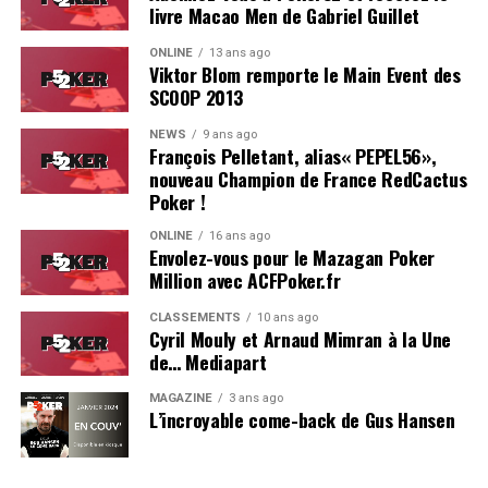
livre Macao Men de Gabriel Guillet
On se reverra probablement l’année prochaine pour le
ONLINE
13 ans ago
coverage d’une deuxième édition, du moins, on l’espère !
Viktor Blom remporte le Main Event des
SCOOP 2013
Résultats du Main Event :
NEWS
9 ans ago
François Pelletant, alias« PEPEL56»,
Hugues Mazerolle (France) : 100.000 €
nouveau Champion de France RedCactus
Jose Quintas (Portugal) : 74.000 €
Poker !
Joao Pedro Ferreira (Portugal) : 52.000 €
ONLINE
16 ans ago
Envolez-vous pour le Mazagan Poker
Dylan Lauret (France) : 38.000 €
Million avec ACFPoker.fr
Hugo Soares (Portugal) : 28.000 €
CLASSEMENTS
10 ans ago
Cyril Mouly et Arnaud Mimran à la Une
Ivo Almeida (Portugal) : 21.390 €
de… Mediapart
Leo Philippe (France) : 16.000 €
MAGAZINE
3 ans ago
L’incroyable come-back de Gus Hansen