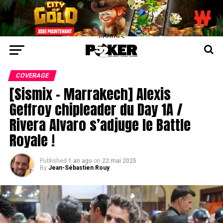
center>
COVERAGE
[Sismix – Marrakech] Alexis
Geffroy chipleader du Day 1A /
Rivera Alvaro s’adjuge le Battle
Royale !
Published
1 an ago
on
22 mai 2025
By
Jean-Sébastien Rouy