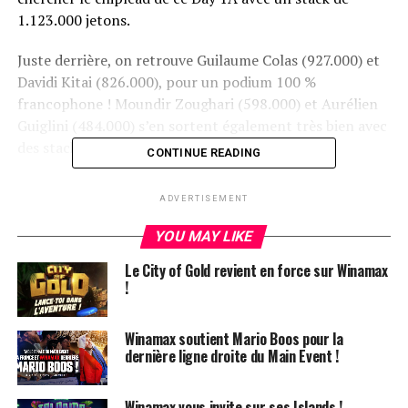
1.123.000 jetons.
Juste derrière, on retrouve Guilaume Colas (927.000) et
Davidi Kitai (826.000), pour un podium 100 %
francophone ! Moundir Zoughari (598.000) et Aurélien
Guiglini (484.000) s’en sortent également très bien avec
des stacks au-dessus de l’average.
CONTINUE READING
ADVERTISEMENT
YOU MAY LIKE
Le City of Gold revient en force sur Winamax
!
Winamax soutient Mario Boos pour la
dernière ligne droite du Main Event !
Winamax vous invite sur ses Islands !