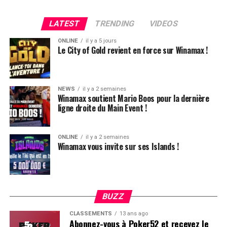
LATEST
TRENDING
VIDEOS
ONLINE
il y a 5 jours
Le City of Gold revient en force sur Winamax !
NEWS
il y a 2 semaines
Winamax soutient Mario Boos pour la dernière
ligne droite du Main Event !
ONLINE
il y a 2 semaines
Winamax vous invite sur ses Islands !
Hugues Mazerolle, vainqueur du Main Event
La victoire de Chotec clôture donc ce festival qui aura,
globalement, ravi les joueurs. L’ambiance, la vue, le
climat, tout était au top et très bien organisé. Le casino
BUZZ
Estoril est particulièrement bien adapté pour ce genre
CLASSEMENTS
13 ans ago
d’événement.
Abonnez-vous à Poker52 et recevez le