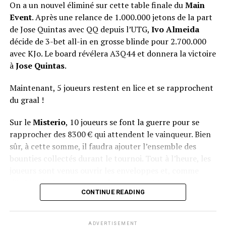
On a un nouvel éliminé sur cette table finale du
Main
Event
. Après une relance de 1.000.000 jetons de la part
de Jose Quintas avec QQ depuis l’UTG,
Ivo Almeida
décide de 3-bet all-in en grosse blinde pour 2.700.000
avec KJo. Le board révélera A3Q44 et donnera la victoire
à
Jose Quintas
.
Maintenant, 5 joueurs restent en lice et se rapprochent
du graal !
Sur le
Misterio
, 10 joueurs se font la guerre pour se
rapprocher des 8300 € qui attendent le vainqueur. Bien
sûr, à cette somme, il faudra ajouter l’ensemble des
bounties collectés durant le tournoi. Tout à l’heure, les
joueurs sont venus ouvrir les enveloppes et, comme
d’habitude, le suspense était à son comble.
CONTINUE READING
ADVERTISEMENT