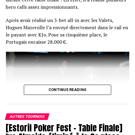
La réaction du vainqueur fera certainement son petit
hero calls assez impressionnants.
bonhomme de chemin sur les réseaux du poker
français… En plus de ça, Chotec risque de se souvenir
Après avoir réalisé un 3-bet all-in avec les Valets,
longtemps de sa photo d’après-victoire… en peignoir !
Hugues Mazerolle l’a envoyé directement dans le rail en
le payant avec KJo. Pour sa cinquième place, le
Portugais encaisse 28.000 €.
CONTINUE READING
AUTRES TOURNOIS
[Estoril Poker Fest – Table Finale]