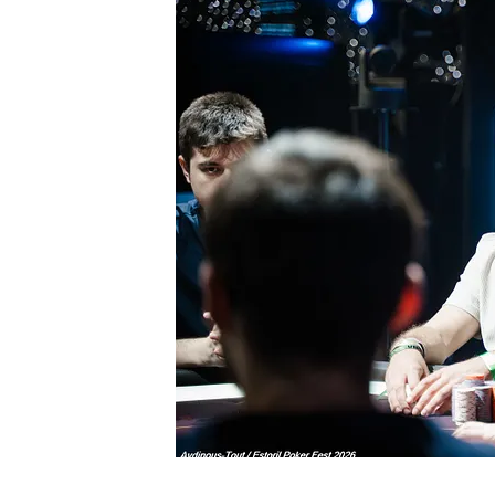
adversaire, très compétent également, aura
Mais il n’en est rien !
Après 20 à 30 minutes, la main finale du to
pousser son adversaire à la faute pour fi
portugaise de l’Estoril Poker Fest. Pour sa
membre de la
team NitroLogy
, termine 
Après un véritable marathon de plusieurs 
vainqueur du Main Event et remporte les 1
déstabilisé par l’ambiance autour de lui, H
tout de même fini par donner une intervi
La réaction du vainqueur fera certaineme
du poker français… En plus de ça, Chotec 
d’après-victoire… en peignoir !