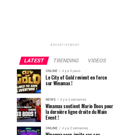
ADVERTISEMENT
LATEST
TRENDING
VIDEOS
ONLINE
il y a 5 jours
Le City of Gold revient en force
sur Winamax !
NEWS
il y a 2 semaines
Winamax soutient Mario Boos pour
la dernière ligne droite du Main
Event !
ONLINE
il y a 2 semaines
Winamax vous invite sur ses