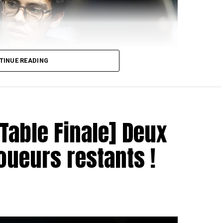
TINUE READING
 Table Finale] Deux
joueurs restants !
oao Pedro
 donc eu lieu entre
Jose Quintas
et
Hugues
it une grande avance en jetons au début du duel, son