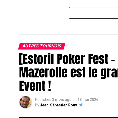
AUTRES TOURNOIS
[Estoril Poker Fest 
Mazerolle est le gr
Event !
Published
3 mois ago
on
18 mai 2026
By
Jean-Sébastien Rouy