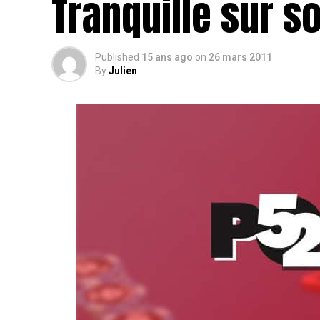
Tranquille sur s
Published
15 ans ago
on
26 mars 2011
By
Julien