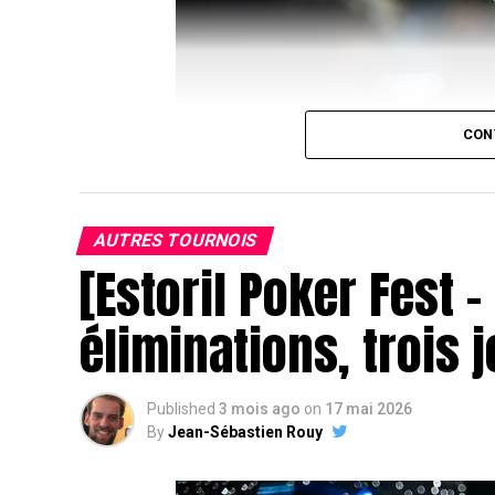
CON
AUTRES TOURNOIS
[Estoril Poker Fest –
éliminations, trois 
J
Published
3 mois ago
on
17 mai 2026
By
Jean-Sébastien Rouy
Juste après son élimination, le head’s up a
« Chotec » Mazerolle
. Si ce dernier ava