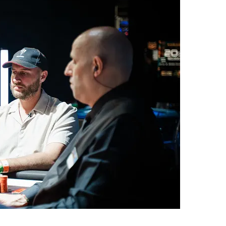
it bien pu revenir à niveau pour créer la surprise.
urnoi est arrivée, et Chotec a su s’imposer et
nalement remporter cette première édition
 très belle performance, le Portugais Jose Quintas,
donc runner-up pour 74.000 € !
jours, Hugues Mazerolle est donc le grand
00.000 € ainsi que le trophée. Quelque peu
ugues n’a que très peu exprimé sa joie, mais il a
ew à Comanche.
nt son petit bonhomme de chemin sur les réseaux
risque de se souvenir longtemps de sa photo