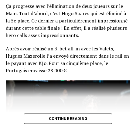
peu déstabilisé par l’ambiance autour de lui, Hugues n’a
Ça progresse avec l’élimination de deux joueurs sur le
que très peu exprimé sa joie, mais il a tout de même fini
Main. Tout d’abord, c’est Hugo Soares qui est éliminé à
par donner une interview à Comanche.
la 5e place. Ce dernier a particulièrement impressionné
durant cette table finale ! En effet, il a réalisé plusieurs
La réaction du vainqueur fera certainement son petit
hero calls assez impressionnants.
bonhomme de chemin sur les réseaux du poker
français… En plus de ça, Chotec risque de se souvenir
Après avoir réalisé un 3-bet all-in avec les Valets,
longtemps de sa photo d’après-victoire… en peignoir !
Hugues Mazerolle l’a envoyé directement dans le rail en
le payant avec KJo. Pour sa cinquième place, le
Portugais encaisse 28.000 €.
CONTINUE READING