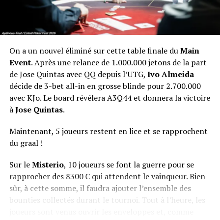
On a un nouvel éliminé sur cette table finale du
Main
Event
. Après une relance de 1.000.000 jetons de la part
de Jose Quintas avec QQ depuis l’UTG,
Ivo Almeida
décide de 3-bet all-in en grosse blinde pour 2.700.000
avec KJo. Le board révélera A3Q44 et donnera la victoire
à
Jose Quintas
.
Maintenant, 5 joueurs restent en lice et se rapprochent
du graal !
Sur le
Misterio
, 10 joueurs se font la guerre pour se
rapprocher des 8300 € qui attendent le vainqueur. Bien
sûr, à cette somme, il faudra ajouter l’ensemble des
bounties collectés durant le tournoi. Tout à l’heure, les
joueurs sont venus ouvrir les enveloppes et, comme