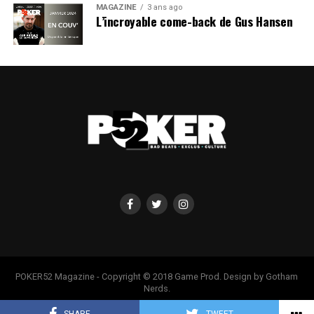
MAGAZINE
3 ans ago
L’incroyable come-back de Gus Hansen
Le
High Roller
est aussi en bonne voie. Pour l’instant, 7
joueurs sont encore bien vivants, et ont même eu le
droit à une photo signée
Caroline Darcourt
. Davidi
poursuit la compétition, tout comme le Français
Timothée Rey
.
POKER52 Magazine - Copyright © 2018 Game Prod. Design by Gotham
Nerds.
Ces deux derniers sont d’ailleurs assis l’un à côté de