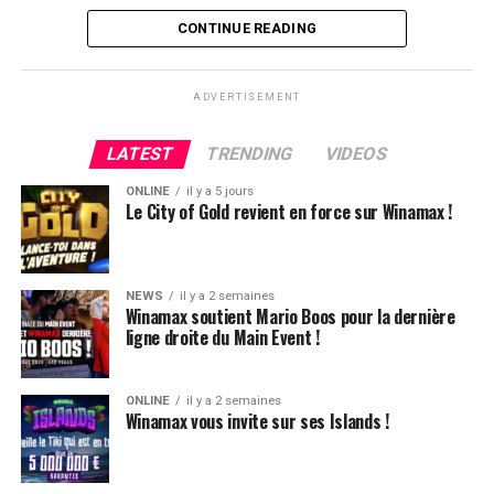
d’habitude, le suspense était à son comble.
CONTINUE READING
ADVERTISEMENT
LATEST
TRENDING
VIDEOS
ONLINE
il y a 5 jours
Le City of Gold revient en force sur Winamax !
NEWS
il y a 2 semaines
Winamax soutient Mario Boos pour la dernière
ligne droite du Main Event !
ONLINE
il y a 2 semaines
Winamax vous invite sur ses Islands !
Hugues Mazerolle, vainqueur du Main Event
La victoire de Chotec clôture donc ce festival qui aura,