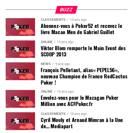
globalement, ravi les joueurs. L’ambiance, la vue, le
climat, tout était au top et très bien organisé. Le casino
BUZZ
Estoril est particulièrement bien adapté pour ce genre
CLASSEMENTS
13 ans ago
d’événement.
Abonnez-vous à Poker52 et recevez le
livre Macao Men de Gabriel Guillet
On se reverra probablement l’année prochaine pour le
ONLINE
13 ans ago
coverage d’une deuxième édition, du moins, on l’espère !
Viktor Blom remporte le Main Event des
SCOOP 2013
Résultats du Main Event :
NEWS
9 ans ago
François Pelletant, alias« PEPEL56»,
Hugues Mazerolle (France) : 100.000 €
nouveau Champion de France RedCactus
Jose Quintas (Portugal) : 74.000 €
Poker !
Joao Pedro Ferreira (Portugal) : 52.000 €
ONLINE
16 ans ago
Envolez-vous pour le Mazagan Poker
Dylan Lauret (France) : 38.000 €
Million avec ACFPoker.fr
Hugo Soares (Portugal) : 28.000 €
CLASSEMENTS
10 ans ago
Cyril Mouly et Arnaud Mimran à la Une
Ivo Almeida (Portugal) : 21.390 €
de… Mediapart
Leo Philippe (France) : 16.000 €