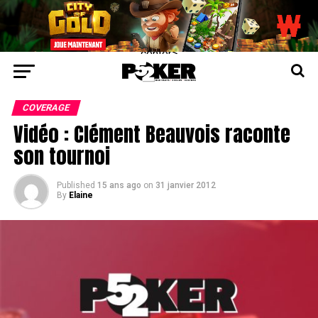
center>
COVERAGE
Vidéo : Clément Beauvois raconte
son tournoi
Published
15 ans ago
on
31 janvier 2012
By
Elaine