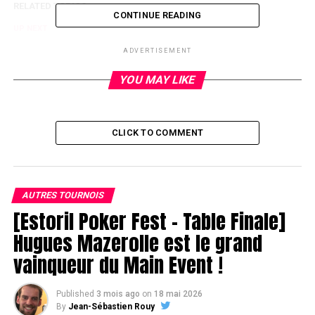
RELATED TOPICS:
CONTINUE READING
UP NEXT
Omar Lazraq busto
ADVERTISEMENT
DON'T MISS
Waswini out
YOU MAY LIKE
CLICK TO COMMENT
AUTRES TOURNOIS
[Estoril Poker Fest – Table Finale]
Hugues Mazerolle est le grand
vainqueur du Main Event !
Published
3 mois ago
on
18 mai 2026
By
Jean-Sébastien Rouy