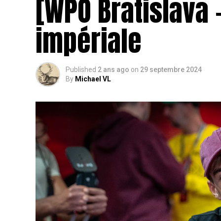
[WPO Bratislava 
impériale
Published
2 ans ago
on
29 septembre 2024
By
Michael VL