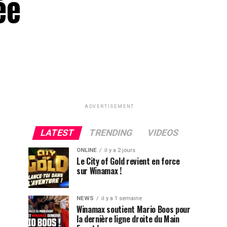
ée
ADVERTISEMENT
LATEST
TRENDING
VIDEOS
ONLINE
il y a 2 jours
Le City of Gold revient en force
sur Winamax !
NEWS
il y a 1 semaine
Winamax soutient Mario Boos pour
la dernière ligne droite du Main