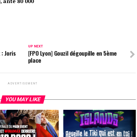
0, ante 80 000
UP NEXT
: Joris
[FPO Lyon] Gouzil dégoupille en 5ème
place
ADVERTISEMENT
YOU MAY LIKE