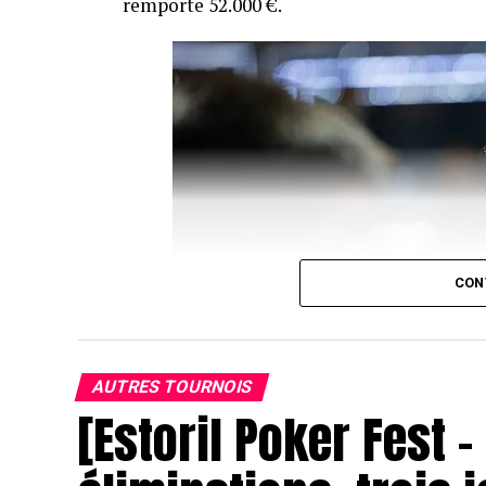
remporte 52.000 €.
CON
AUTRES TOURNOIS
[Estoril Poker Fest –