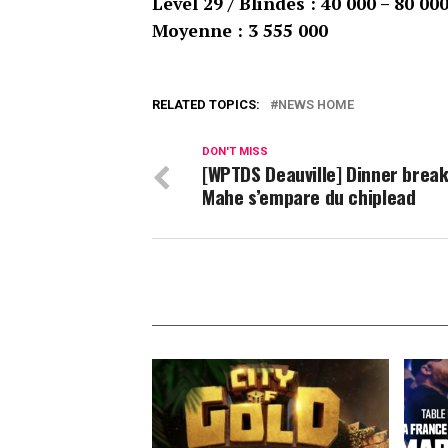
Level 29 / Blindes : 40 000 – 80 00
Moyenne : 3 555 000
RELATED TOPICS:
NEWS HOME
DON'T MISS
[WPTDS Deauville] Dinner break 
Mahe s’empare du chiplead