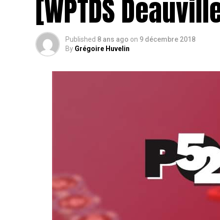
[WPTDS Deauville
Published
8 ans ago
on
9 décembre 2018
By
Grégoire Huvelin