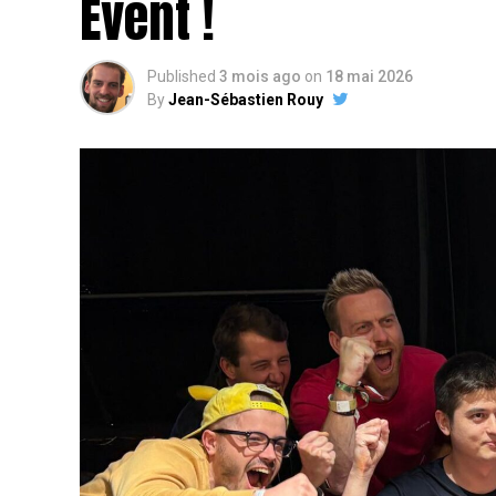
Event !
Published
3 mois ago
on
18 mai 2026
By
Jean-Sébastien Rouy