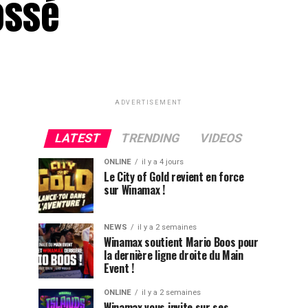
ossé
ADVERTISEMENT
LATEST
TRENDING
VIDEOS
ONLINE
il y a 4 jours
Le City of Gold revient en force
sur Winamax !
NEWS
il y a 2 semaines
Winamax soutient Mario Boos pour
la dernière ligne droite du Main
Event !
ONLINE
il y a 2 semaines
Winamax vous invite sur ses