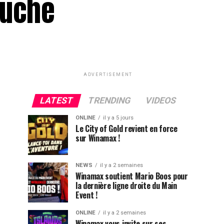
ouche
ADVERTISEMENT
LATEST
TRENDING
VIDEOS
ONLINE
il y a 5 jours
Le City of Gold revient en force
sur Winamax !
NEWS
il y a 2 semaines
Winamax soutient Mario Boos pour
la dernière ligne droite du Main
Event !
ONLINE
il y a 2 semaines
Winamax vous invite sur ses