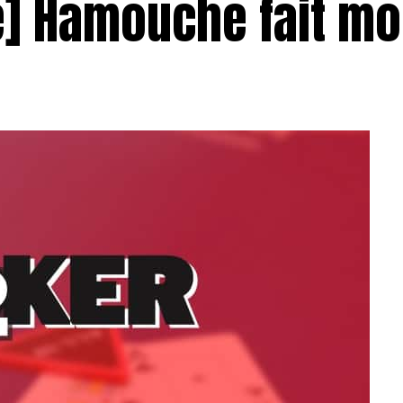
e] Hamouche fait m