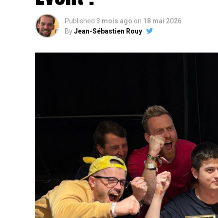
Published
3 mois ago
on
18 mai 2026
By
Jean-Sébastien Rouy