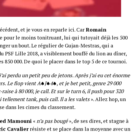
écédent, et je vous en reparle ici. Car
Romain
 pour le moins tonitruant, lui qui tutoyait déjà les 500
nger un bout. Le régulier de Gujan-Mestras, qui a
 PSF Lille 2018, a visiblement bouffé du lion au dîner,
 850 000. De quoi le placer dans le top 5 de ce tournoi.
 j’ai perdu un petit peu de jetons. Après j’ai eu cet énorme
urs. Le flop vient A
J
4
, et je bet petit, genre 29 000
aise à 80 000, je call. Et sur le turn 6, il push pour 320
i tellement tank, puis call. Il a les valets
». Allez hop, un
lse dans les cimes du classement.
ed Mamouni
«
n’a pas bougé
», de ses dires, et stagne à
ic Cavalier
résiste et se place dans la moyenne avec un