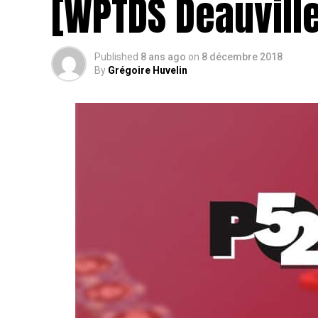
[WPTDS Deauvill
Published
8 ans ago
on
8 décembre 2018
By
Grégoire Huvelin