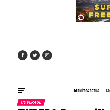
DERNIÈRES ACTUS
CO
COVERAGE