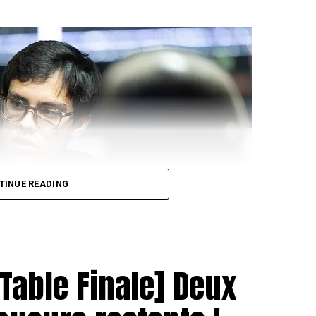
TINUE READING
 Table Finale] Deux