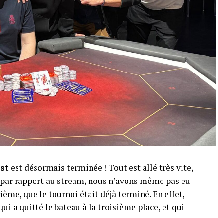
est
est désormais terminée ! Tout est allé très vite,
r par rapport au stream, nous n’avons même pas eu
ème, que le tournoi était déjà terminé. En effet,
qui a quitté le bateau à la troisième place, et qui