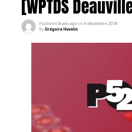
[WPTDS Deauville
Published
8 ans ago
on
9 décembre 2018
By
Grégoire Huvelin