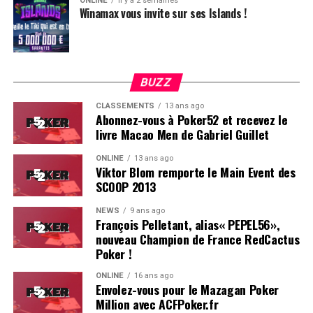
ONLINE
il y a 2 semaines
Winamax vous invite sur ses Islands !
BUZZ
CLASSEMENTS
13 ans ago
Abonnez-vous à Poker52 et recevez le
livre Macao Men de Gabriel Guillet
ONLINE
13 ans ago
Viktor Blom remporte le Main Event des
SCOOP 2013
NEWS
9 ans ago
François Pelletant, alias« PEPEL56»,
nouveau Champion de France RedCactus
Poker !
ONLINE
16 ans ago
Envolez-vous pour le Mazagan Poker
Million avec ACFPoker.fr