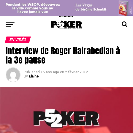
center>
EN VIDÉO
Interview de Roger Hairabedian à
la 3e pause
Published
15 ans ago
on
2 février 2012
By
Elaine