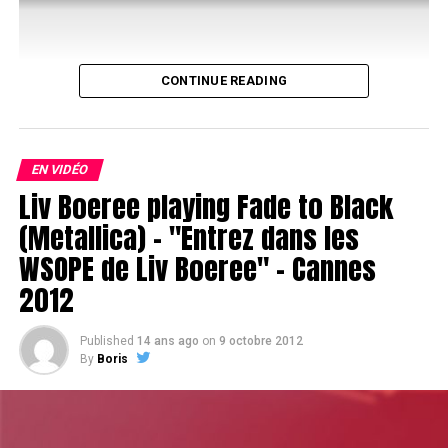
CONTINUE READING
EN VIDÉO
Liv Boeree playing Fade to Black
(Metallica) – "Entrez dans les
WSOPE de Liv Boeree" – Cannes
2012
Published
14 ans ago
on
9 octobre 2012
By
Boris