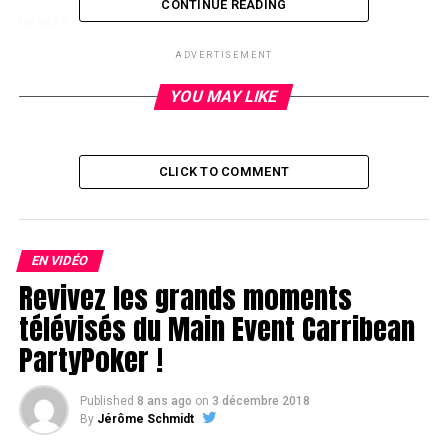
CONTINUE READING
UP NEXT
Alain Roy à la 3e pause – EPT Deauvile
ADVERTISEMENT
DON'T MISS
EPT Deauville : La vidéo de présentation
YOU MAY LIKE
CLICK TO COMMENT
EN VIDÉO
Revivez les grands moments
télévisés du Main Event Carribean
PartyPoker !
Published
8 ans ago
on
3 décembre 2018
By
Jérôme Schmidt