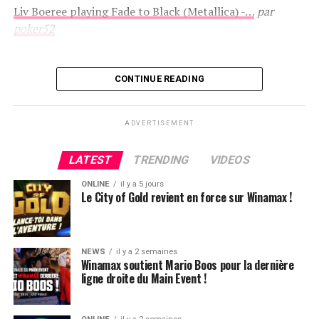
Liv Boeree playing Fade to Black (Metallica) -…
par
poker52
CONTINUE READING
ADVERTISEMENT
LATEST
TRENDING
VIDEOS
ONLINE
il y a 5 jours
Le City of Gold revient en force sur Winamax !
NEWS
il y a 2 semaines
Winamax soutient Mario Boos pour la dernière
ligne droite du Main Event !