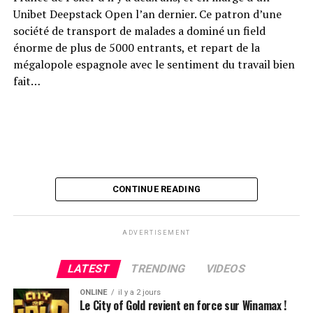
Paris, le Club proposera également des parties de cash
Unibet Deepstack Open l’an dernier. Ce patron d’une
game durant toute la durée de la compétition. Clément
société de transport de malades a dominé un field
Martin Saint Léon, Directeur général Casinos du groupe
énorme de plus de 5000 entrants, et repart de la
Barrière, a indiqué : « Le retour de l’EPT à Paris est un
mégalopole espagnole avec le sentiment du travail bien
événement majeur qui va rassembler dans la capitale
fait…
française l’élite du poker mondial et des joueurs venus de
toute la France. C’est toujours une grande fierté pour
Barrière d’être partenaire de Pokerstars, pour le plus grand
des tournois de l’hexagone. Cette édition s’annonce
particulièrement exceptionnelle et palpitante, avec une
ferveur incroyable qui sera décuplée par le retour des
CONTINUE READING
joueurs, enfin, à Paris. »
ADVERTISEMENT
LATEST
TRENDING
VIDEOS
ONLINE
il y a 2 jours
Le City of Gold revient en force sur Winamax !