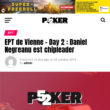
center>
EPT
EPT de Vienne – Day 2 : Daniel
Negreanu est chipleader
Published
16 ans ago
on
29 octobre 2010
By
admin