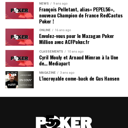
NEWS
9 ans ago
François Pelletant, alias« PEPEL56»,
nouveau Champion de France RedCactus
Poker !
ONLINE
16 ans ago
Envolez-vous pour le Mazagan Poker
Million avec ACFPoker.fr
CLASSEMENTS
10 ans ago
Cyril Mouly et Arnaud Mimran à la Une
de… Mediapart
MAGAZINE
3 ans ago
L’incroyable come-back de Gus Hansen