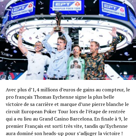
plus petits tournois qualificatifs à 100 000 € pour le
tournoi le plus exclusif, en passant par 5 300 € pour son
tournoi principal, l’EPT est avant toute une compétition
intense de passionnés mais qui peut aussi réserver son
lot de belles histoires et de places payées pour des
amateurs éclairés. Parmi les 52 tournois qui seront
proposés durant ces deux semaines les plus attendus
seront sans nul doute les Main Event Pokerstars Open et
EPT qui rassemblent le plus grand nombre de joueurs, les
Mystery Bounty pour leur côté ludique et leur suspense
(des primes reçues pour les éliminations) ou les
différents High Roller, tournois aux droits d’entrées les
Avec plus d’1,4 millions d’euros de gains au compteur, le
plus onéreux. Une édition 2024 dans toutes les
pro français Thomas Eychenne signe la plus belle
mémoires En 2024, avec un bilan exceptionnel qui avait
victoire de sa carrière et marque d’une pierre blanche le
surpassé toutes les attentes, la précédente édition avait
circuit European Poker Tour lors de l’étape de rentrée
consacrée Paris comme la seconde destination Poker en
qui a eu lieu au Grand Casino Barcelona. En finale à 9, le
Europe après Barcelone. En effet, l’EPT se déroule
premier Français est sorti très vite, tandis qu’Eychenne
traditionnellement en 5 étapes, dont notamment Barcelone,
aura dominé son heads-up pour s’adjuger la victoire !
Paris ou Monaco. Pour l’édition parisienne de 2024, plus