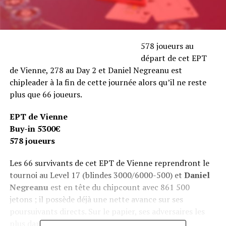
578 joueurs au
départ de cet EPT
de Vienne, 278 au Day 2 et Daniel Negreanu est
chipleader à la fin de cette journée alors qu’il ne reste
plus que 66 joueurs.
EPT de Vienne
Buy-in 5300€
578 joueurs
Les 66 survivants de cet EPT de Vienne reprendront le
tournoi au Level 17 (blindes 3000/6000-500) et
Daniel
Negreanu
est en tête du chipcount avec 861 500
jetons ; il possède déjà une nette avance sur ses
poursuivants directs. Sur le papier, ses adversaires les
plus dangereux ont été éliminés et on peut