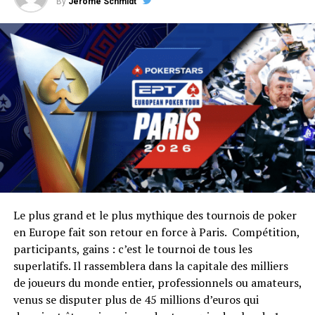
By
Jérôme Schmidt
Martin Finger 256,400 €
Stephen Chidwick 187,200 €
Chenxiang Miao 136,900 €
Pascal Lefrancois 113,250 €
RELATED TOPICS:
UP NEXT
EPT Monte-Carlo : Sacre de l'Italien Antonio Buonanno
DON'T MISS
Dave "The Devilfish" Ulliott ne rigole pas
Le plus grand et le plus mythique des tournois de poker
en Europe fait son retour en force à Paris. Compétition,
participants, gains : c’est le tournoi de tous les
superlatifs. Il rassemblera dans la capitale des milliers
de joueurs du monde entier, professionnels ou amateurs,
venus se disputer plus de 45 millions d’euros qui