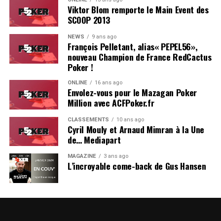
Viktor Blom remporte le Main Event des
SCOOP 2013
NEWS
9 ans ago
François Pelletant, alias« PEPEL56»,
nouveau Champion de France RedCactus
Poker !
ONLINE
16 ans ago
Envolez-vous pour le Mazagan Poker
Million avec ACFPoker.fr
CLASSEMENTS
10 ans ago
Cyril Mouly et Arnaud Mimran à la Une
de… Mediapart
MAGAZINE
3 ans ago
L’incroyable come-back de Gus Hansen