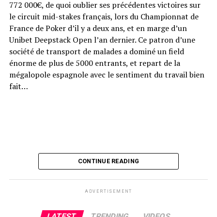
750 €) pour le Main Event EPT (à 5 300€) ou alors le Main
772 000€, de quoi oublier ses précédentes victoires sur
Event Pokerstars Open (à 1 650 €). Pour offrir en continu
le circuit mid-stakes français, lors du Championnat de
aux joueurs le meilleur de l’expérience Barrière et du jeu à
France de Poker d’il y a deux ans, et en marge d’un
Paris, le Club proposera également des parties de cash
Unibet Deepstack Open l’an dernier. Ce patron d’une
game durant toute la durée de la compétition. Clément
société de transport de malades a dominé un field
Martin Saint Léon, Directeur général Casinos du groupe
énorme de plus de 5000 entrants, et repart de la
Barrière, a indiqué : « Le retour de l’EPT à Paris est un
mégalopole espagnole avec le sentiment du travail bien
événement majeur qui va rassembler dans la capitale
fait…
française l’élite du poker mondial et des joueurs venus de
toute la France. C’est toujours une grande fierté pour
Barrière d’être partenaire de Pokerstars, pour le plus grand
des tournois de l’hexagone. Cette édition s’annonce
particulièrement exceptionnelle et palpitante, avec une
ferveur incroyable qui sera décuplée par le retour des
CONTINUE READING
joueurs, enfin, à Paris. »
ADVERTISEMENT
LATEST
TRENDING
VIDEOS