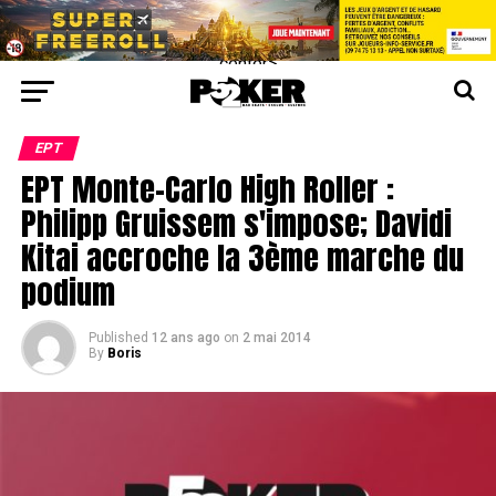
center>
EPT
EPT Monte-Carlo High Roller :
Philipp Gruissem s'impose; Davidi
Kitai accroche la 3ème marche du
podium
Published
12 ans ago
on
2 mai 2014
By
Boris